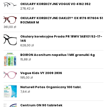
OKULARY KOREKCYJNE VOGUE VO 4162 352
278,42
zł
OKULARY KOREKCYJNE OAKLEY® OX 8176 817604 51
ROZMIAR M
361,00
zł
Okulary korekcyjne Prada PR 18WV 1AB1O1 52-17-
145
628,00
zł
BOIRON Aconitum napellus 1 MK granulki 4g
15,88
zł
Vogue Kids VY 2009 2836
195,00
zł
Naturell Potas Organiczny 100 tabl.
7,64
zł
Centrum ON 90 tabletek