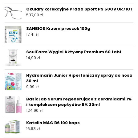
Okulary korekcyjne Prada Sport PS 50OV UR71O1
537,00
zł
SANBIOS Krzem proszek 100g
17,41
zł
SoulFarm Węgiel Aktywny Premium 60 tabl
14,99
zł
Hydromarin Junior Hipertoniczny spray do nosa
30 ml
9,99
zł
BasicLab Serum regenerujące z ceramidami 1%
i kompleksem peptydów 5% 30ml
124,90
zł
Katelin MAG B6 100 kaps
16,63
zł