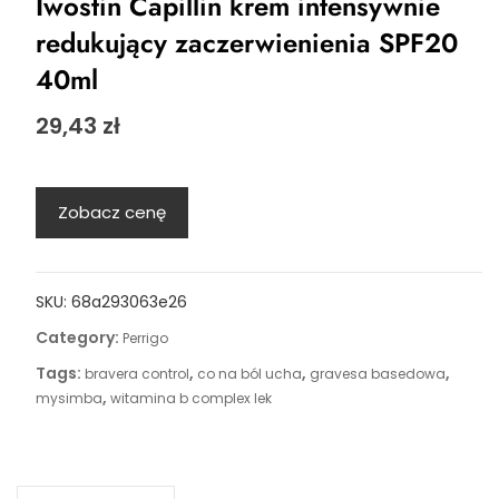
Iwostin Capillin krem intensywnie
redukujący zaczerwienienia SPF20
40ml
29,43
zł
Zobacz cenę
SKU:
68a293063e26
Category:
Perrigo
Tags:
,
,
,
bravera control
co na ból ucha
gravesa basedowa
,
mysimba
witamina b complex lek