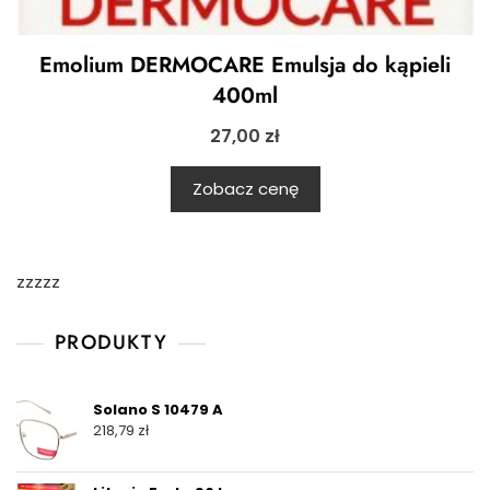
Emolium DERMOCARE Emulsja do kąpieli
400ml
27,00
zł
Zobacz cenę
zzzzz
PRODUKTY
Solano S 10479 A
218,79
zł