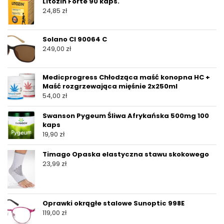
Litozin Forte 90 kaps.
24,85
zł
Solano Cl 90064 C
249,00
zł
Medicprogress Chłodząca maść konopna HC +
Maść rozgrzewająca mięśnie 2x250ml
54,00
zł
Swanson Pygeum Śliwa Afrykańska 500mg 100
kaps
19,90
zł
Timago Opaska elastyczna stawu skokowego
23,99
zł
Oprawki okrągłe stalowe Sunoptic 998E
119,00
zł