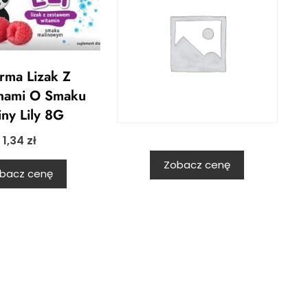
rma Lizak Z
nami O Smaku
iny Lily 8G
1,34
zł
Zobacz cenę
bacz cenę