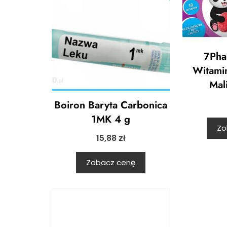
7Pha
Witami
Mal
Boiron Baryta Carbonica
1MK 4 g
Zo
15,88
zł
Zobacz cenę