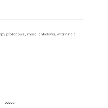
,
,
,
ompy protonowej
maść ichtiolowa
witamina c
zzzzz