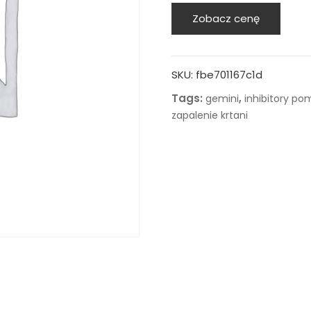
Zobacz cenę
SKU:
fbe701167c1d
Tags:
,
gemini
inhibitory p
zapalenie krtani