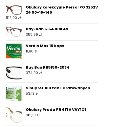
Okulary korekcyjne Persol PO 3252V
24 50-19-145
513,00
zł
Ray-Ban 5154 8118 49
355,99
zł
Verdin Max 15 kaps.
11,86
zł
Ray Ban RB5150-2034
374,00
zł
Sinupret 100 tabl. drażowanych
53,13
zł
Okulary Prada PR 61TV VAY1O1
861,91
zł