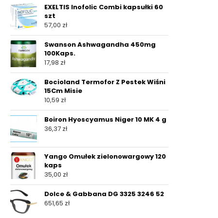
EXELTIS Inofolic Combi kapsułki 60
szt
57,00
zł
Swanson Ashwagandha 450mg
100Kaps.
17,98
zł
Bocioland Termofor Z Pestek Wiśni
15Cm Misie
10,59
zł
Boiron Hyoscyamus Niger 10 MK 4 g
36,37
zł
Yango Omułek zielonowargowy 120
kaps
35,00
zł
Dolce & Gabbana DG 3325 3246 52
651,65
zł