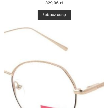
329,06
zł
Zobacz cenę