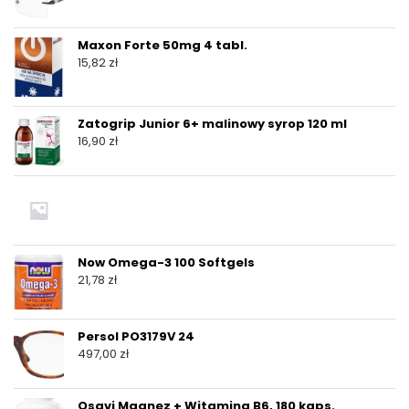
Maxon Forte 50mg 4 tabl.
15,82
zł
Zatogrip Junior 6+ malinowy syrop 120 ml
16,90
zł
Now Omega-3 100 Softgels
21,78
zł
Persol PO3179V 24
497,00
zł
Osavi Magnez + Witamina B6, 180 kaps.