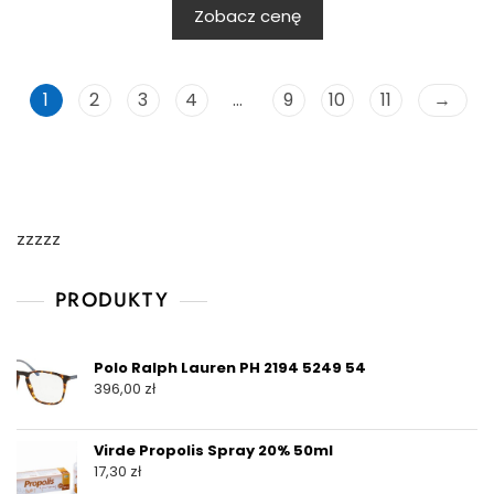
Zobacz cenę
1
2
3
4
…
9
10
11
→
zzzzz
PRODUKTY
Polo Ralph Lauren PH 2194 5249 54
396,00
zł
Virde Propolis Spray 20% 50ml
17,30
zł