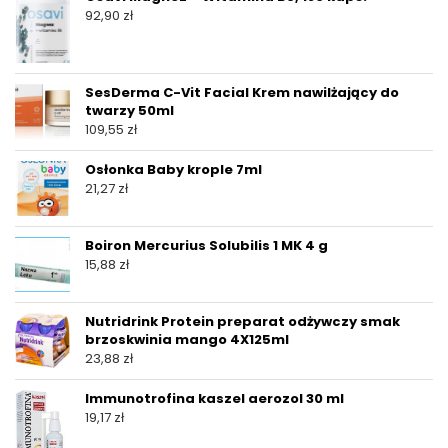
92,90
zł
SesDerma C-Vit Facial Krem nawilżający do
twarzy 50ml
109,55
zł
Osłonka Baby krople 7ml
21,27
zł
Boiron Mercurius Solubilis 1 MK 4 g
15,88
zł
Nutridrink Protein preparat odżywczy smak
brzoskwinia mango 4X125ml
23,88
zł
Immunotrofina kaszel aerozol 30 ml
19,17
zł