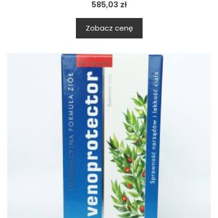
585,03
zł
Zobacz cenę