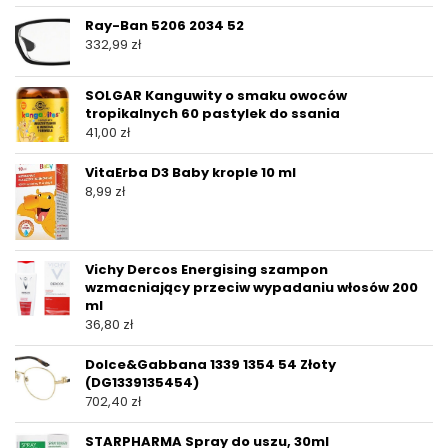
Ray-Ban 5206 2034 52
332,99
zł
SOLGAR Kanguwity o smaku owoców
tropikalnych 60 pastylek do ssania
41,00
zł
VitaErba D3 Baby krople 10 ml
8,99
zł
Vichy Dercos Energising szampon
wzmacniający przeciw wypadaniu włosów 200
ml
36,80
zł
Dolce&Gabbana 1339 1354 54 Złoty
(DG1339135454)
702,40
zł
STARPHARMA Spray do uszu, 30ml