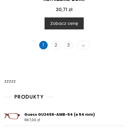
30,71
zł
Zobacz cenę
1
2
3
→
zzzzz
PRODUKTY
Guess GU2458-AMB-54 (ø 54 mm)
967,00
zł