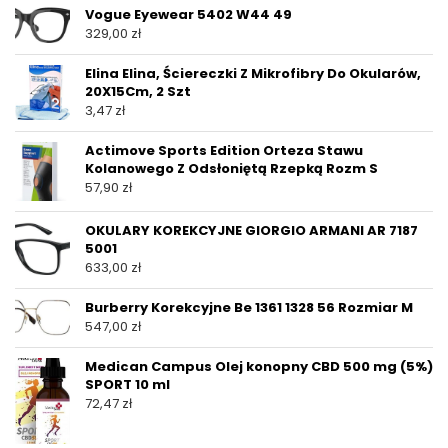
Vogue Eyewear 5402 W44 49
329,00
zł
Elina Elina, Ściereczki Z Mikrofibry Do Okularów,
20X15Cm, 2 Szt
3,47
zł
Actimove Sports Edition Orteza Stawu
Kolanowego Z Odsłoniętą Rzepką Rozm S
57,90
zł
OKULARY KOREKCYJNE GIORGIO ARMANI AR 7187
5001
633,00
zł
Burberry Korekcyjne Be 1361 1328 56 Rozmiar M
547,00
zł
Medican Campus Olej konopny CBD 500 mg (5%)
SPORT 10 ml
72,47
zł