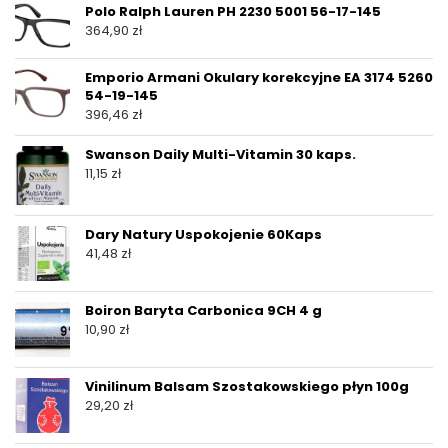
Polo Ralph Lauren PH 2230 5001 56-17-145
364,90
zł
Emporio Armani Okulary korekcyjne EA 3174 5260
54-19-145
396,46
zł
Swanson Daily Multi-Vitamin 30 kaps.
11,15
zł
Dary Natury Uspokojenie 60Kaps
41,48
zł
Boiron Baryta Carbonica 9CH 4 g
10,90
zł
Vinilinum Balsam Szostakowskiego płyn 100g
29,20
zł