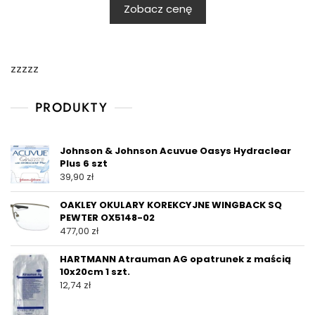
Zobacz cenę
zzzzz
PRODUKTY
Johnson & Johnson Acuvue Oasys Hydraclear
Plus 6 szt
39,90
zł
OAKLEY OKULARY KOREKCYJNE WINGBACK SQ
PEWTER OX5148-02
477,00
zł
HARTMANN Atrauman AG opatrunek z maścią
10x20cm 1 szt.
12,74
zł