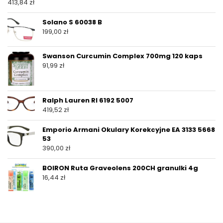
413,84
zł
Solano S 60038 B
199,00
zł
Swanson Curcumin Complex 700mg 120 kaps
91,99
zł
Ralph Lauren Rl 6192 5007
419,52
zł
Emporio Armani Okulary Korekcyjne EA 3133 5668
53
390,00
zł
BOIRON Ruta Graveolens 200CH granulki 4g
16,44
zł