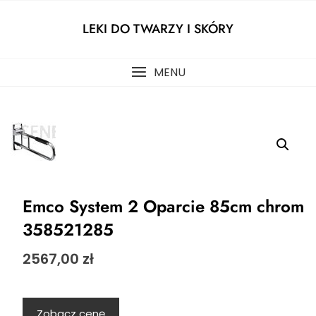
Skip
to
LEKI DO TWARZY I SKÓRY
content
MENU
Emco System 2 Oparcie 85cm chrom
358521285
2567,00
zł
Zobacz cenę