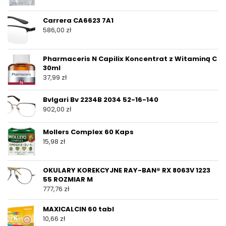
Carrera CA6623 7A1
586,00
zł
Pharmaceris N Capilix Koncentrat z Witaminą C
30ml
37,99
zł
Bvlgari Bv 2234B 2034 52-16-140
902,00
zł
Mollers Complex 60 Kaps
15,98
zł
OKULARY KOREKCYJNE RAY-BAN® RX 8063V 1223
55 ROZMIAR M
777,76
zł
MAXICALCIN 60 tabl
10,66
zł