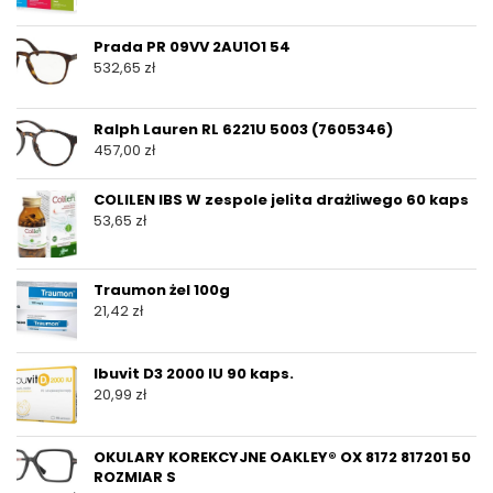
Prada PR 09VV 2AU1O1 54
532,65
zł
Ralph Lauren RL 6221U 5003 (7605346)
457,00
zł
COLILEN IBS W zespole jelita drażliwego 60 kaps
53,65
zł
Traumon żel 100g
21,42
zł
Ibuvit D3 2000 IU 90 kaps.
20,99
zł
OKULARY KOREKCYJNE OAKLEY® OX 8172 817201 50
ROZMIAR S