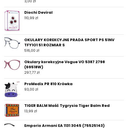
3,00
zł
Diochi Deviral
110,99
zł
OKULARY KOREKCYJNE PRADA SPORT PS 51NV
TFY1O1 51 ROZMIAR S
516,00
zł
Okulary korekcyjne Vogue VO 5387 2798
(69518W)
297,77
zł
ProMedix PR 810 Krówka
93,00
zł
TIGER BALM Maść Tygrysia Tiger Balm Red
13,99
zł
Emporio Armani EA 1131 3045 (75525143)