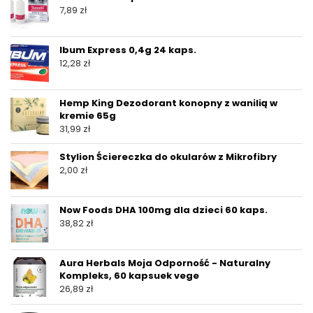
7,89
zł
Ibum Express 0,4g 24 kaps.
12,28
zł
Hemp King Dezodorant konopny z wanilią w
kremie 65g
31,99
zł
Stylion Ściereczka do okularów z Mikrofibry
2,00
zł
Now Foods DHA 100mg dla dzieci 60 kaps.
38,82
zł
Aura Herbals Moja Odporność - Naturalny
Kompleks, 60 kapsuek vege
26,89
zł