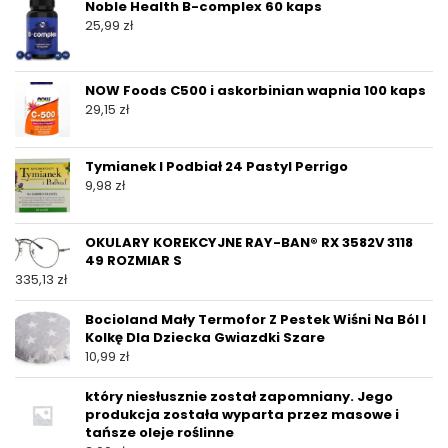
Noble Health B-complex 60 kaps
25,99
zł
NOW Foods C500 i askorbinian wapnia 100 kaps
29,15
zł
Tymianek I Podbiał 24 Pastyl Perrigo
9,98
zł
OKULARY KOREKCYJNE RAY-BAN® RX 3582V 3118
49 ROZMIAR S
335,13
zł
Bocioland Mały Termofor Z Pestek Wiśni Na Ból I
Kolkę Dla Dziecka Gwiazdki Szare
10,99
zł
który niesłusznie został zapomniany. Jego
produkcja została wyparta przez masowe i
tańsze oleje roślinne