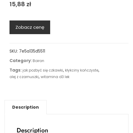
15,88
zł
Zobacz cenę
SKU:
7e5a135d5511
Category:
Boiron
Tags:
,
,
jak pozbyć się czkawki
kłykciny kończyste
,
olej z czarnuszki
witamina d3 lek
Description
Description