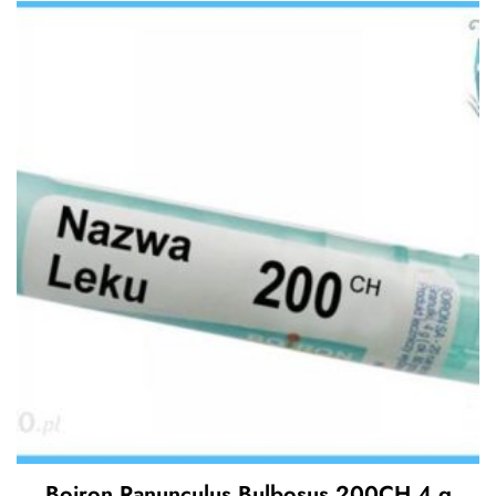
Boiron Ranunculus Bulbosus 200CH 4 g