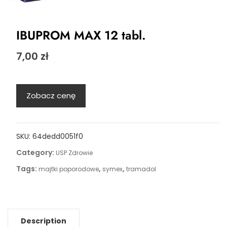
IBUPROM MAX 12 tabl.
7,00
zł
Zobacz cenę
SKU:
64dedd0051f0
Category:
USP Zdrowie
Tags:
,
,
majtki poporodowe
symex
tramadol
Description