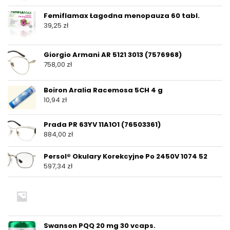
Femiflamax Łagodna menopauza 60 tabl.
39,25
zł
Giorgio Armani AR 5121 3013 (7576968)
758,00
zł
Boiron Aralia Racemosa 5CH 4 g
10,94
zł
Prada PR 63YV 11A1O1 (76503361)
884,00
zł
Persol® Okulary Korekcyjne Po 2450V 1074 52
597,34
zł
Swanson PQQ 20 mg 30 vcaps.