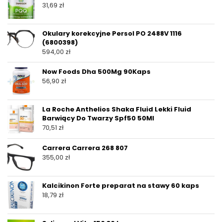
31,69
zł
Okulary korekcyjne Persol PO 2488V 1116
(6800398)
594,00
zł
Now Foods Dha 500Mg 90Kaps
56,90
zł
La Roche Anthelios Shaka Fluid Lekki Fluid
Barwiący Do Twarzy Spf50 50Ml
70,51
zł
Carrera Carrera 268 807
355,00
zł
Kalcikinon Forte preparat na stawy 60 kaps
18,79
zł