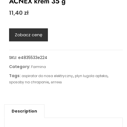
ACNEX krem 35 g
11,40
zł
Zobacz cenę
SKU:
e4835533e224
Category:
Farmina
Tags:
,
,
aspirator do nosa elektryczny
plyn lugola apteka
,
sposoby na chrapanie
аптека
Description