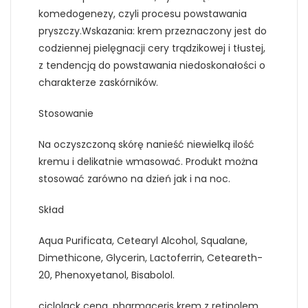
komedogenezy, czyli procesu powstawania
pryszczy.Wskazania: krem przeznaczony jest do
codziennej pielęgnacji cery trądzikowej i tłustej,
z tendencją do powstawania niedoskonałości o
charakterze zaskórników.
Stosowanie
Na oczyszczoną skórę nanieść niewielką ilość
kremu i delikatnie wmasować. Produkt można
stosować zarówno na dzień jak i na noc.
Skład
Aqua Purificata, Cetearyl Alcohol, Squalane,
Dimethicone, Glycerin, Lactoferrin, Ceteareth-
20, Phenoxyetanol, Bisabolol.
ciclolack cena, pharmaceris krem z retinolem,