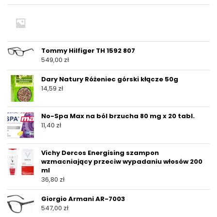
Tommy Hilfiger TH 1592 807
549,00
zł
Dary Natury Różeniec górski kłącze 50g
14,59
zł
No-Spa Max na ból brzucha 80 mg x 20 tabl.
11,40
zł
Vichy Dercos Energising szampon
wzmacniający przeciw wypadaniu włosów 200
ml
36,80
zł
Giorgio Armani AR-7003
547,00
zł