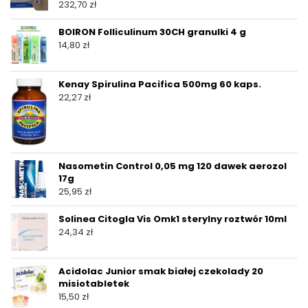
232,70
zł
BOIRON Folliculinum 30CH granulki 4 g
14,80
zł
Kenay Spirulina Pacifica 500mg 60 kaps.
22,27
zł
Nasometin Control 0,05 mg 120 dawek aerozol
17g
25,95
zł
Solinea Citogla Vis Omk1 sterylny roztwór 10ml
24,34
zł
Acidolac Junior smak białej czekolady 20
misiotabletek
15,50
zł