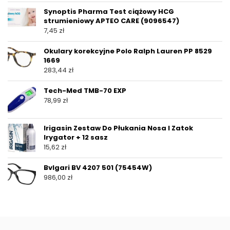
Synoptis Pharma Test ciążowy HCG
strumieniowy APTEO CARE (9096547)
7,45
zł
Okulary korekcyjne Polo Ralph Lauren PP 8529
1669
283,44
zł
Tech-Med TMB-70 EXP
78,99
zł
Irigasin Zestaw Do Płukania Nosa I Zatok
Irygator + 12 sasz
15,62
zł
Bvlgari BV 4207 501 (75454W)
986,00
zł