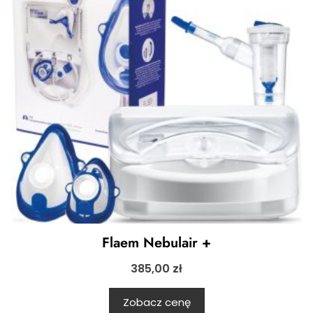
Flaem Nebulair +
385,00
zł
Zobacz cenę