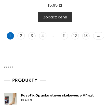
15,95
zł
Zobacz cenę
1
2
3
4
…
11
12
13
→
zzzzz
PRODUKTY
PasoFix Opaska stawu skokowego M 1 szt
10,48
zł