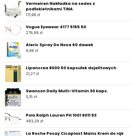
Vermeiren Nakładka na sedes z
podłokietnikami TINA
171,98
zł
Vogue Eyewear 4177 5155 50
276,99
zł
Aleric Spray Do Nosa 60 dawek
9,98
zł
Lipancrea 8000 50 kapsułek dojelitowych
21,27
zł
Swanson Daily Multi-Vitamin 30 kaps.
11,15
zł
Polo Ralph Lauren PH 1001 9011 53
483,29
zł
La Roche Posay Cicaplast Mains Krem do rąk