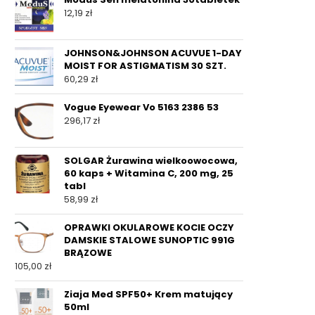
12,19
zł
JOHNSON&JOHNSON ACUVUE 1-DAY
MOIST FOR ASTIGMATISM 30 SZT.
60,29
zł
Vogue Eyewear Vo 5163 2386 53
296,17
zł
SOLGAR Żurawina wielkoowocowa,
60 kaps + Witamina C, 200 mg, 25
tabl
58,99
zł
OPRAWKI OKULAROWE KOCIE OCZY
DAMSKIE STALOWE SUNOPTIC 991G
BRĄZOWE
105,00
zł
Ziaja Med SPF50+ Krem matujący
50ml