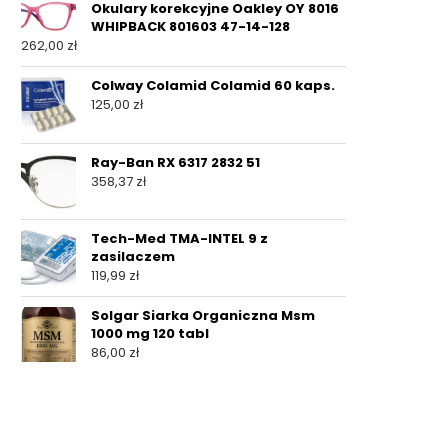
Okulary korekcyjne Oakley OY 8016
WHIPBACK 801603 47-14-128
262,00
zł
Colway Colamid Colamid 60 kaps.
125,00
zł
Ray-Ban RX 6317 2832 51
358,37
zł
Tech-Med TMA-INTEL 9 z
zasilaczem
119,99
zł
Solgar Siarka Organiczna Msm
1000 mg 120 tabl
86,00
zł