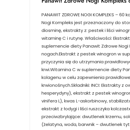
Panawit Zdrowe Nogi Kompleks 
PANAWIT ZDROWE NOGI KOMPLEKS – 60 ka
Nogi Kompleks jest przeznaczony do stos
diosminę, ekstrakty z: pestek i liści wino
witaminę C i rutynę. Właściwości: Ekstrakt
suplemencie diety Panawit Zdrowe Nogi 
nogach.Ekstrakt z pestek winogron w su
przyczynia się do utrzymania prawidłowyc
krwi.Witamina C w suplemencie diety P
kolagenu w celu zapewnienia prawidłow
krwionośnych.Składniki: INCI: Ekstrakty z 
hesperydyny), ekstrakt z pestek winogron (Vi
vinifera L), kwas L-askorbinowy, stabiliza
ekstrakt z łodygi i liści ruszczyka kolcza
przeciwzbrylające: dwutlenek krzemu, s
(żelatyna, woda, barwnik – dwutlenek tyt