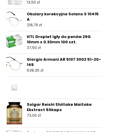
13,50
zł
Okulary korekcyjne Solano S 10415
A
218,79
zł
HTL Droplet Igły do penów 29G
10mm x 0.33mm 100 szt.
37,50
zł
Giorgio Armani AR 5107 3002 51-20-
145
638,35
zł
Solgar Reishi Shiitake Maitake
Ekstract 50kaps
73,00
zł