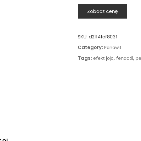
Zobacz cenę
SKU:
d21141cf803f
Category:
Panawit
Tags:
,
,
efekt jojo
fenactil
pe