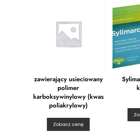
zawierający usieciowany
Sylim
polimer
k
karboksywinylowy (kwas
poliakrylowy)
Zo
Zobacz cenę