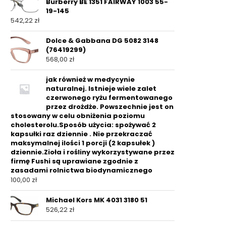
Burberry BE 1351 FAIRWAY 1003 55-
19-145
542,22
zł
Dolce & Gabbana DG 5082 3148
(76419299)
568,00
zł
jak również w medycynie
naturalnej. Istnieje wiele zalet
czerwonego ryżu fermentowanego
przez drożdże. Powszechnie jest on
stosowany w celu obniżenia poziomu
cholesterolu.Sposób użycia: spożywać 2
kapsułki raz dziennie . Nie przekraczać
maksymalnej ilości 1 porcji (2 kapsułek )
dziennie.Zioła i rośliny wykorzystywane przez
firmę Fushi są uprawiane zgodnie z
zasadami rolnictwa biodynamicznego
100,00
zł
Michael Kors MK 4031 3180 51
526,22
zł