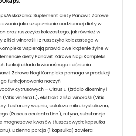
60kaps.
ps.Wskazania: Suplement diety Panawit Zdrowe
owania jako uzupełnienie codziennej diety w
gron oraz ruszczyka kolczastego, jak również w
y z liści winorośli i z ruszczyka kolczastego w
Kompleks wspierają prawidłowe krążenie żylne w
plemencie diety Panawit Zdrowe Nogi Kompleks
h funkcji układu krwionośnego i ciśnienia
anawit Zdrowe Nogi Kompleks pomaga w produkcji
ego funkcjonowania naczyń
owoców cytrusowych – Citrus L. (źródło diosminy i
tis vinifera L.), ekstrakt z liści winorośli (Vitis
tory: fosforany wapnia, celuloza mikrokrystaliczna;
stego (Ruscus aculeata Linn.), rutyna, substancje
ole magnezowe kwasów tłuszczowych; kapsułka
anu). Dzienna porcja (1 kapsułka) zawiera: