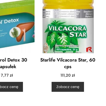
arol Detox 30
Starlife Vilcacora Star, 60
apsułek
cps
7,77
zł
111,20
zł
bacz cenę
Zobacz cenę