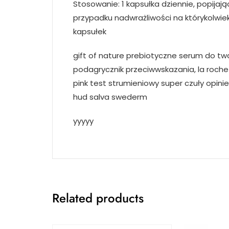
Stosowanie: 1 kapsułka dziennie, popija
przypadku nadwrażliwości na którykolwie
kapsułek
gift of nature prebiotyczne serum do tw
podagrycznik przeciwwskazania, la roche ro
pink test strumieniowy super czuły opinie,
hud salva swederm
yyyyy
Related products