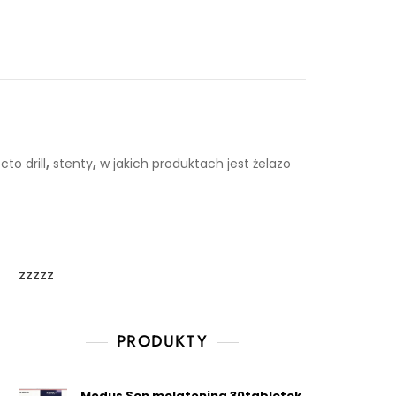
,
,
cto drill
stenty
w jakich produktach jest żelazo
zzzzz
PRODUKTY
Modus Sen melatonina 30tabletek