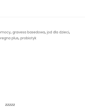
,
,
,
pomocy
gravesa basedowa
jod dla dzieci
,
pregna plus
probiotyk
zzzzz