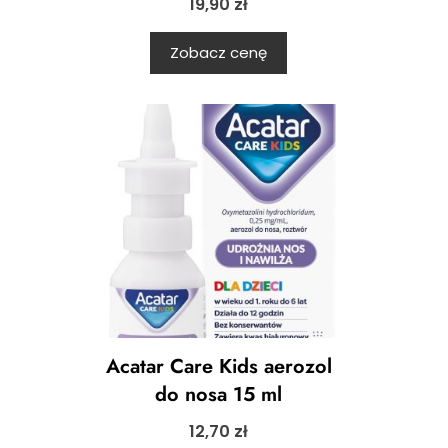
19,90
zł
Zobacz cenę
Acatar Care Kids aerozol
do nosa 15 ml
12,70
zł