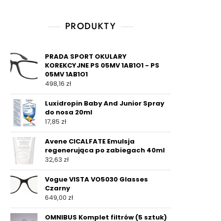
PRODUKTY
PRADA SPORT OKULARY
KOREKCYJNE PS 05MV 1AB1O1 - PS
05MV 1AB1O1
498,16
zł
Luxidropin Baby And Junior Spray
do nosa 20ml
17,85
zł
Avene CICALFATE Emulsja
regenerująca po zabiegach 40ml
32,63
zł
Vogue VISTA VO5030 Glasses
Czarny
649,00
zł
OMNIBUS Komplet filtrów (5 sztuk)