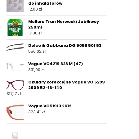
do inhalatorów
12,00
zł
Mollers Tran Norweski Jabłkowy
250ml
17,88
zł
Dolce & Gabbana DG 5058 501 53
550,02
zł
Vogue VO4219 323 M (47)
331,00
zł
Okulary korekcyjne Vogue VO 5239
2909 52-16-140
317,17
zł
Vogue VO5191B 2612
323,41
zł