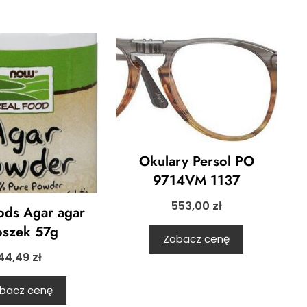
Okulary Persol PO
9714VM 1137
553,00
zł
ds Agar agar
oszek 57g
Zobacz cenę
44,49
zł
bacz cenę