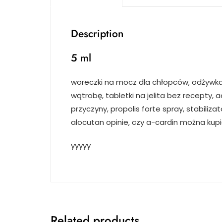
Description
5 ml
woreczki na mocz dla chłopców, odżywka do 
wątrobę, tabletki na jelita bez recepty,
przyczyny, propolis forte spray, stabiliz
alocutan opinie, czy a-cardin można kup
yyyyy
Related products