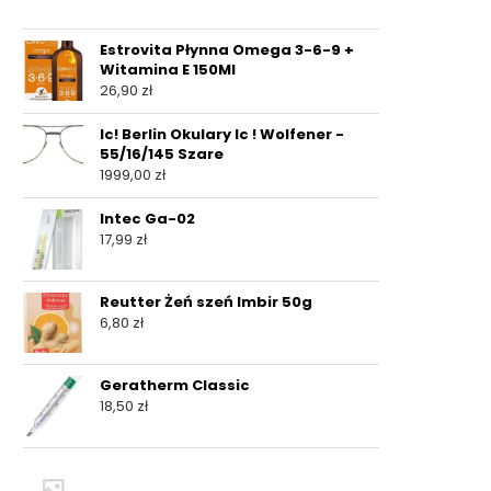
Estrovita Płynna Omega 3-6-9 +
Witamina E 150Ml
26,90
zł
Ic! Berlin Okulary Ic ! Wolfener -
55/16/145 Szare
1999,00
zł
Intec Ga-02
17,99
zł
Reutter Żeń szeń Imbir 50g
6,80
zł
Geratherm Classic
18,50
zł