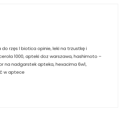
rzęs l biotica opinie, leki na trzustkę i
 acerola 1000, apteki doz warszawa, hashimoto –
ator na nadgarstek apteka, hexacima 6w1,
ić w aptece