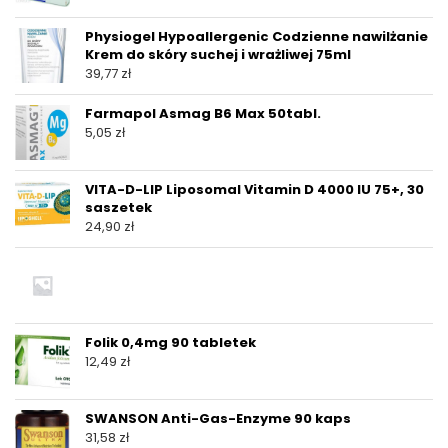
Physiogel Hypoallergenic Codzienne nawilżanie
Krem do skóry suchej i wrażliwej 75ml
39,77
zł
Farmapol Asmag B6 Max 50tabl.
5,05
zł
VITA-D-LIP Liposomal Vitamin D 4000 IU 75+, 30
saszetek
24,90
zł
Folik 0,4mg 90 tabletek
12,49
zł
SWANSON Anti-Gas-Enzyme 90 kaps
31,58
zł