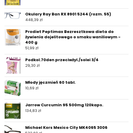
Okulary Ray Ban RX 8901 5244 (rozm. 55)
448,39
zł
Prodiet Peptimax Bezresztkowa dieta do
żywienia dojelitowego o smaku waniliowym -
400 g
51,99
zł
Podkol.70den przeciwżyl./solei 3/4
29,30
zł
Młody jęczmień 60 tabl.
10,69
zł
Jarrow Curcumin 95 500mg 120kaps.
134,83
zł
Michael Kors Mexico City MK4065 3006