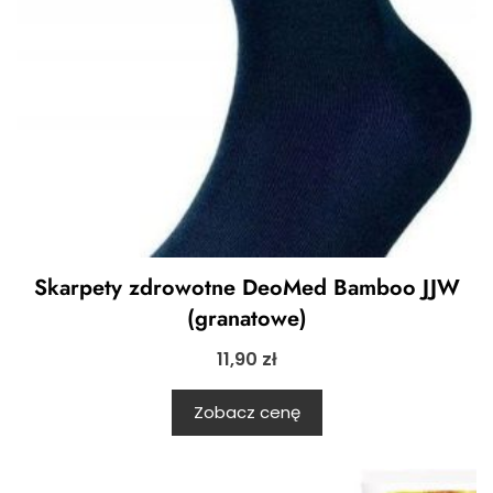
Skarpety zdrowotne DeoMed Bamboo JJW
(granatowe)
11,90
zł
Zobacz cenę