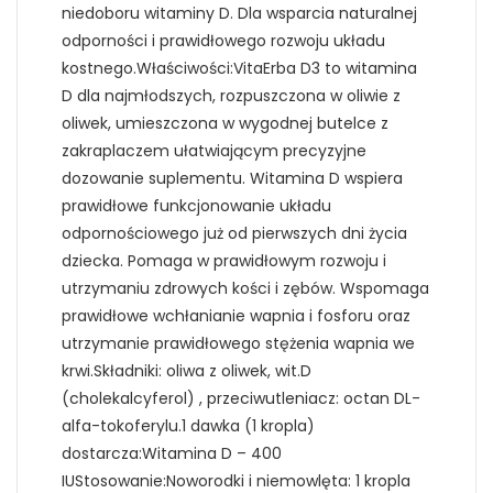
niedoboru witaminy D. Dla wsparcia naturalnej
odporności i prawidłowego rozwoju układu
kostnego.Właściwości:VitaErba D3 to witamina
D dla najmłodszych, rozpuszczona w oliwie z
oliwek, umieszczona w wygodnej butelce z
zakraplaczem ułatwiającym precyzyjne
dozowanie suplementu. Witamina D wspiera
prawidłowe funkcjonowanie układu
odpornościowego już od pierwszych dni życia
dziecka. Pomaga w prawidłowym rozwoju i
utrzymaniu zdrowych kości i zębów. Wspomaga
prawidłowe wchłanianie wapnia i fosforu oraz
utrzymanie prawidłowego stężenia wapnia we
krwi.Składniki: oliwa z oliwek, wit.D
(cholekalcyferol) , przeciwutleniacz: octan DL-
alfa-tokoferylu.1 dawka (1 kropla)
dostarcza:Witamina D – 400
IUStosowanie:Noworodki i niemowlęta: 1 kropla