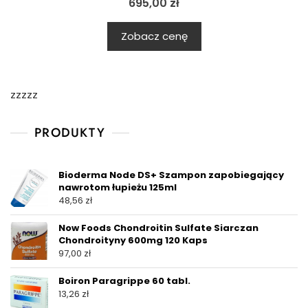
695,00
zł
Zobacz cenę
zzzzz
PRODUKTY
Bioderma Node DS+ Szampon zapobiegający
nawrotom łupieżu 125ml
48,56
zł
Now Foods Chondroitin Sulfate Siarczan
Chondroityny 600mg 120 Kaps
97,00
zł
Boiron Paragrippe 60 tabl.
13,26
zł