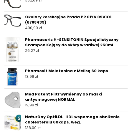
532,69
zł
Okulary korekcyjne Prada PR 01YV 09V1O1
(6788439)
490,99
zł
Pharmaceris H-SENSITONIN Specjalistyczny
Szampon Kojący do skóry wrażliwej 250ml
26,27
zł
Pharmovit Melatonina z Melisą 60 kaps
13,99
zł
Med Patent Filtr wymienny do maski
antysmogowej NORMAL
19,99
zł
NaturDay OptiLDL-HDL wspomaga obniżenie
cholesterolu 60kaps. weg.
138,00
zł