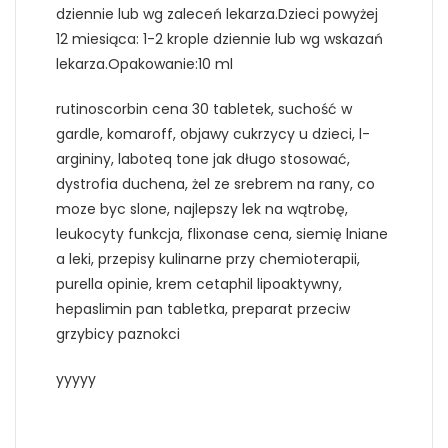
dziennie lub wg zaleceń lekarza.Dzieci powyżej
12 miesiąca: 1-2 krople dziennie lub wg wskazań
lekarza.Opakowanie:10 ml
rutinoscorbin cena 30 tabletek, suchość w
gardle, komaroff, objawy cukrzycy u dzieci, l-
argininy, laboteq tone jak długo stosować,
dystrofia duchena, żel ze srebrem na rany, co
moze byc slone, najlepszy lek na wątrobę,
leukocyty funkcja, flixonase cena, siemię lniane
a leki, przepisy kulinarne przy chemioterapii,
purella opinie, krem cetaphil lipoaktywny,
hepaslimin pan tabletka, preparat przeciw
grzybicy paznokci
yyyyy