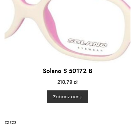
Solano S 50172 B
218,79
zł
Zobacz cenę
zzzzz