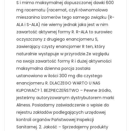
S i mimo maksymalnej dopuszczonej dawki 600
mg racematu (racemat, czyli równomolowa
mieszanina izomerów tego samego związku (R-
ALA i S-ALA) nie wiemy jednak jaka jest w nim
zawartość aktywnej formy R. R-ALA to surowiec
oczyszczony z drugiego enancjomeru S,
zawierający czysty enancjomer R ten, który
naturalnie występuje w przyrodzie.Ze względu
na swoja zawartość formy R i dużej aktywności
maksymalna dzienna porcja została
ustanowiona w ilości 300 mg dla czystego
enancjomeru R. DLACZEGO WARTO U NAS
KUPOWAĆ? 1. BEZPIECZEŃSTWO – Pewne źródło,
jesteśmy autoryzowanym dystrybutorem marki
Aliness. Posiadamy zaświadczenie o wpisie do
rejestru zakładów podlegających urzędowej
kontroli organów Państwowej Inspekcji
Sanitarnej. 2. Jakość – Sprzedajemy produkty