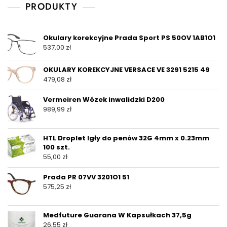
PRODUKTY
Okulary korekcyjne Prada Sport PS 50OV 1AB1O1
537,00
zł
OKULARY KOREKCYJNE VERSACE VE 3291 5215 49
479,08
zł
Vermeiren Wózek inwalidzki D200
989,99
zł
HTL Droplet Igły do penów 32G 4mm x 0.23mm
100 szt.
55,00
zł
Prada PR 07VV 3201O1 51
575,25
zł
Medfuture Guarana W Kapsułkach 37,5g
26,55
zł