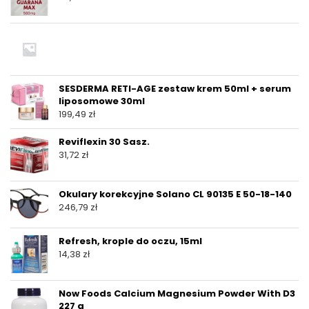
SESDERMA RETI-AGE zestaw krem 50ml + serum
liposomowe 30ml
199,49
zł
Reviflexin 30 Sasz.
31,72
zł
Okulary korekcyjne Solano CL 90135 E 50-18-140
246,79
zł
Refresh, krople do oczu, 15ml
14,38
zł
Now Foods Calcium Magnesium Powder With D3
227 g