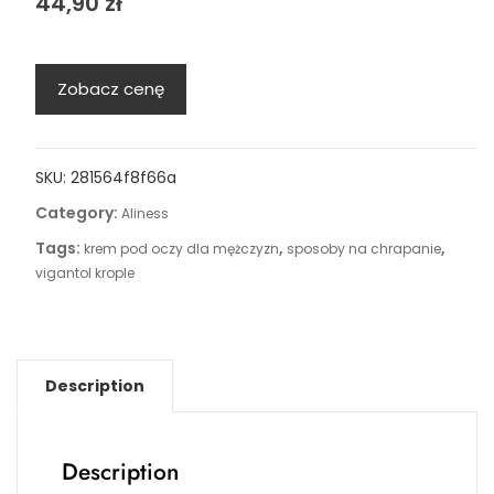
44,90
zł
Zobacz cenę
SKU:
281564f8f66a
Category:
Aliness
Tags:
,
,
krem pod oczy dla mężczyzn
sposoby na chrapanie
vigantol krople
Description
Description