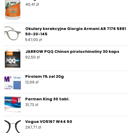
40,41
zł
Okulary korekcyjne Giorgio Armani AR 7176 5891
50-20-145
547,00
zł
JARROW PQQ Chinon pirolochinoliny 30 kaps
92,50
zł
Pirolam 1% zel 20g
12,69
zł
Permen King 30 tabl.
31,73
zł
Vogue VO5167 W44 50
297,77
zł