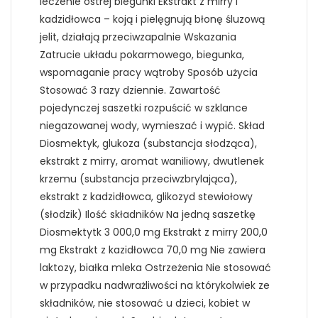
leczenie ostrej biegunki Ekstrakt z mirry i
kadzidłowca – koją i pielęgnują błonę śluzową
jelit, działają przeciwzapalnie Wskazania
Zatrucie układu pokarmowego, biegunka,
wspomaganie pracy wątroby Sposób użycia
Stosować 3 razy dziennie. Zawartość
pojedynczej saszetki rozpuścić w szklance
niegazowanej wody, wymieszać i wypić. Skład
Diosmektyk, glukoza (substancja słodząca),
ekstrakt z mirry, aromat waniliowy, dwutlenek
krzemu (substancja przeciwzbrylająca),
ekstrakt z kadzidłowca, glikozyd stewiołowy
(słodzik) Ilość składników Na jedną saszetkę
Diosmektytk 3 000,0 mg Ekstrakt z mirry 200,0
mg Ekstrakt z kazidłowca 70,0 mg Nie zawiera
laktozy, białka mleka Ostrzeżenia Nie stosować
w przypadku nadwrażliwości na którykolwiek ze
składników, nie stosować u dzieci, kobiet w