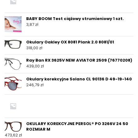
BABY BOOM Test ciążowy strumieniowy 1 szt.
3,87
zł
Okulary Oakley OX 8081 Plank 2.0 8081/01
318,00
zł
Ray Ban RX 3625V NEW AVIATOR 2509 (76770208)
439,00
zł
Okulary korekcyjne Solano CL 90136 D 49-19-140
246,79
zł
OKULARY KOREKCYJNE PERSOL® PO 3266V 24 50
ROZMIAR M
473,62
zł