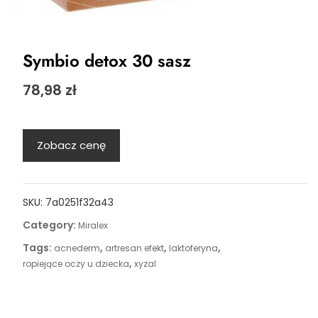
Symbio detox 30 sasz
78,98
zł
Zobacz cenę
SKU:
7a0251f32a43
Category:
Miralex
Tags:
,
,
,
acnederm
artresan efekt
laktoferyna
,
ropiejące oczy u dziecka
xyzal