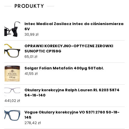
PRODUKTY
Intec Medical Zasilacz Intec do ciśnieniomierza
6V
30,99
zł
OPRAWKI KOREKCYJNO-OPTYCZNE ZEROWKI
SUNOPTIC CP159G
65,01
zł
Solgar Folian Metafolin 400µg 50Tabl.
41,55
zł
Okulary korekcyjne Ralph Lauren RL 6203 5874
54-16-140
441,02
zł
Vogue Okulary korekcyjne VO 5371 2760 50-18-
145
278,42
zł