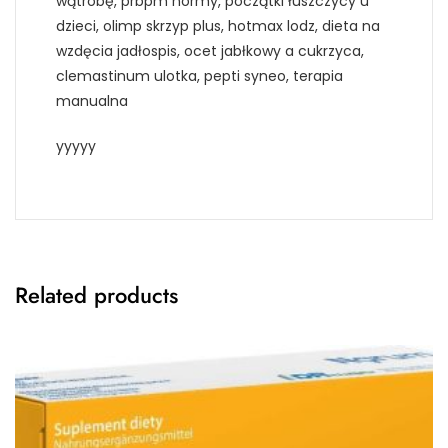
wątrobę, prbpm normy, początki łuszczycy u
dzieci, olimp skrzyp plus, hotmax lodz, dieta na
wzdęcia jadłospis, ocet jabłkowy a cukrzyca,
clemastinum ulotka, pepti syneo, terapia
manualna
yyyyy
Related products