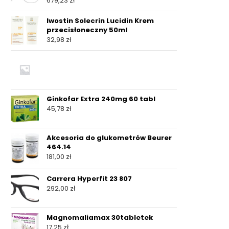
679,23
zł
Iwostin Solecrin Lucidin Krem
przecisłoneczny 50ml
32,98
zł
Ginkofar Extra 240mg 60 tabl
45,78
zł
Akcesoria do glukometrów Beurer
464.14
181,00
zł
Carrera Hyperfit 23 807
292,00
zł
Magnomaliamax 30tabletek
17,25
zł