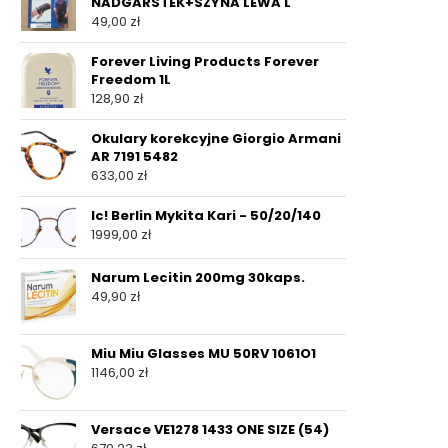
NADGARSTEK+SZYNA LEWA L
49,00
zł
Forever Living Products Forever
Freedom 1L
128,90
zł
Okulary korekcyjne Giorgio Armani
AR 7191 5482
633,00
zł
Ic! Berlin Mykita Kari - 50/20/140
1999,00
zł
Narum Lecitin 200mg 30kaps.
49,90
zł
Miu Miu Glasses MU 50RV 1061O1
1146,00
zł
Versace VE1278 1433 ONE SIZE (54)