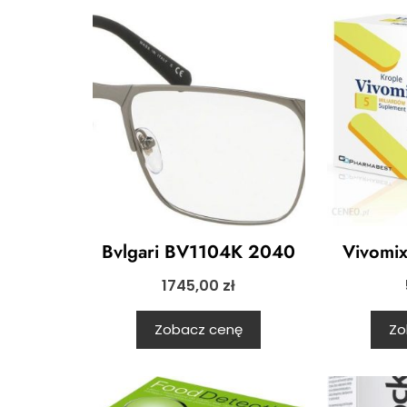
Bvlgari BV1104K 2040
Vivomix
1745,00
zł
Zobacz cenę
Zo