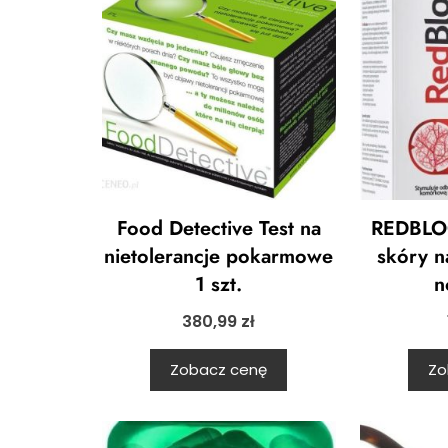
Food Detective Test na
REDBLO
nietolerancje pokarmowe
skóry n
1 szt.
n
380,99
zł
Zobacz cenę
Zo