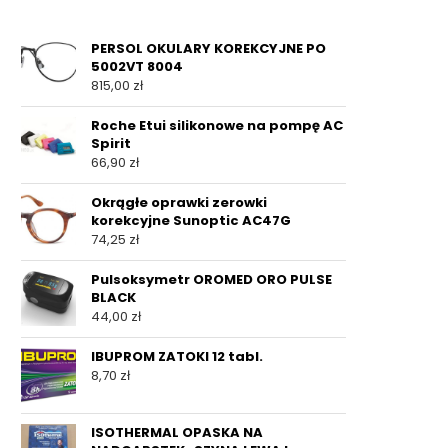
PERSOL OKULARY KOREKCYJNE PO
5002VT 8004
815,00
zł
Roche Etui silikonowe na pompę AC
Spirit
66,90
zł
Okrągłe oprawki zerowki
korekcyjne Sunoptic AC47G
74,25
zł
Pulsoksymetr OROMED ORO PULSE
BLACK
44,00
zł
IBUPROM ZATOKI 12 tabl.
8,70
zł
ISOTHERMAL OPASKA NA