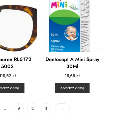
Lauren RL6172
Dentosept A Mini Spray
5003
30Ml
419,52
zł
15,69
zł
bacz cenę
Zobacz cenę
…
9
10
11
→