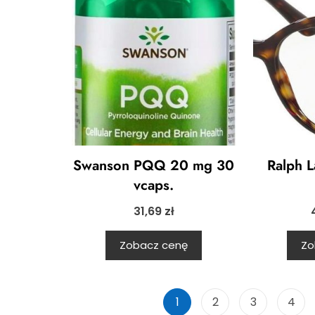
Swanson PQQ 20 mg 30
Ralph 
vcaps.
31,69
zł
Zobacz cenę
Zo
1
2
3
4