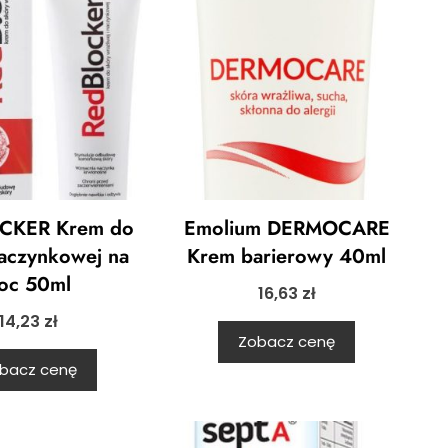
CKER Krem do
Emolium DERMOCARE
aczynkowej na
Krem barierowy 40ml
oc 50ml
16,63
zł
14,23
zł
Zobacz cenę
bacz cenę