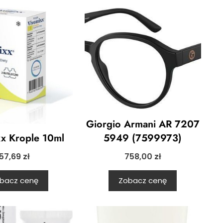
Giorgio Armani AR 7207
5949 (7599973)
x Krople 10ml
758,00
zł
57,69
zł
Zobacz cenę
bacz cenę