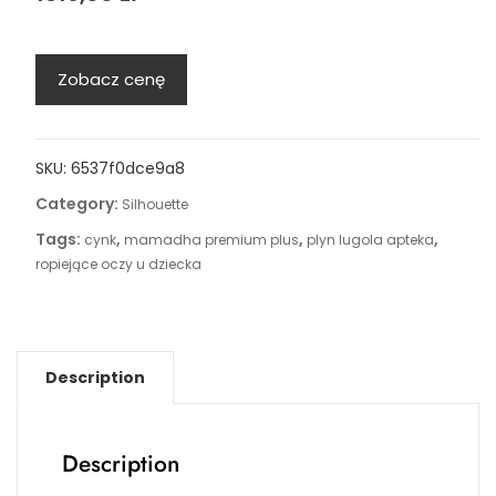
Zobacz cenę
SKU:
6537f0dce9a8
Category:
Silhouette
Tags:
,
,
,
cynk
mamadha premium plus
plyn lugola apteka
ropiejące oczy u dziecka
Description
Description