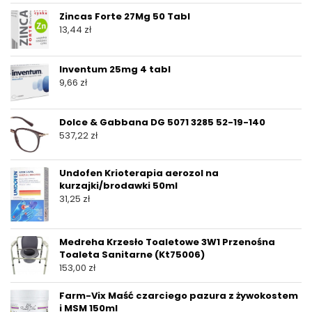
Zincas Forte 27Mg 50 Tabl
13,44
zł
Inventum 25mg 4 tabl
9,66
zł
Dolce & Gabbana DG 5071 3285 52-19-140
537,22
zł
Undofen Krioterapia aerozol na
kurzajki/brodawki 50ml
31,25
zł
Medreha Krzesło Toaletowe 3W1 Przenośna
Toaleta Sanitarne (Kt75006)
153,00
zł
Farm-Vix Maść czarciego pazura z żywokostem
i MSM 150ml