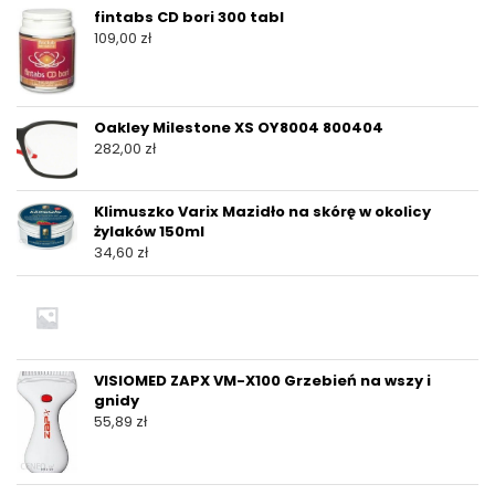
fintabs CD bori 300 tabl
109,00
zł
Oakley Milestone XS OY8004 800404
282,00
zł
Klimuszko Varix Mazidło na skórę w okolicy
żylaków 150ml
34,60
zł
VISIOMED ZAPX VM-X100 Grzebień na wszy i
gnidy
55,89
zł