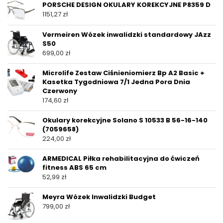
PORSCHE DESIGN OKULARY KOREKCYJNE P8359 D
1151,27
zł
Vermeiren Wózek inwalidzki standardowy JAzz
S50
699,00
zł
Microlife Zestaw Ciśnieniomierz Bp A2 Basic +
Kasetka Tygodniowa 7/1 Jedna Pora Dnia
Czerwony
174,60
zł
Okulary korekcyjne Solano S 10533 B 56-16-140
(7059658)
224,00
zł
ARMEDICAL Piłka rehabilitacyjna do ćwiczeń
fitness ABS 65 cm
52,99
zł
Meyra Wózek Inwalidzki Budget
799,00
zł