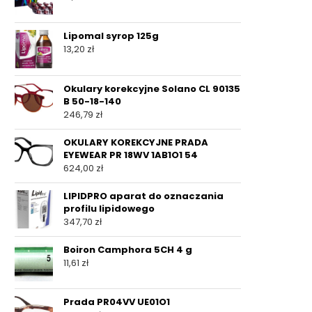
Lipomal syrop 125g
13,20
zł
Okulary korekcyjne Solano CL 90135
B 50-18-140
246,79
zł
OKULARY KOREKCYJNE PRADA
EYEWEAR PR 18WV 1AB1O1 54
624,00
zł
LIPIDPRO aparat do oznaczania
profilu lipidowego
347,70
zł
Boiron Camphora 5CH 4 g
11,61
zł
Prada PR04VV UE01O1