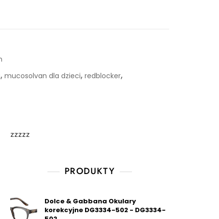
n
,
,
,
a
mucosolvan dla dzieci
redblocker
zzzzz
PRODUKTY
Dolce & Gabbana Okulary
korekcyjne DG3334-502 - DG3334-
502