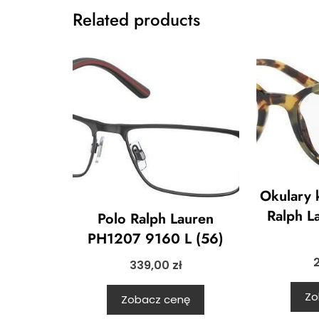
Related products
Okulary 
Ralph L
Polo Ralph Lauren
PH1207 9160 L (56)
339,00
zł
Zo
Zobacz cenę