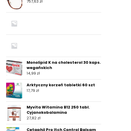
757,63
zł
Monolipid K na cholesterol 30 kaps.
wegańskich
14,99
zł
Arktyczny korzeń tabletki 60 szt
17,79
zł
Myvita Witamina B12 250 tabl.
Cyjanokobalamina
27,82
zł
Cetaphil Pro Itch Control Balsam