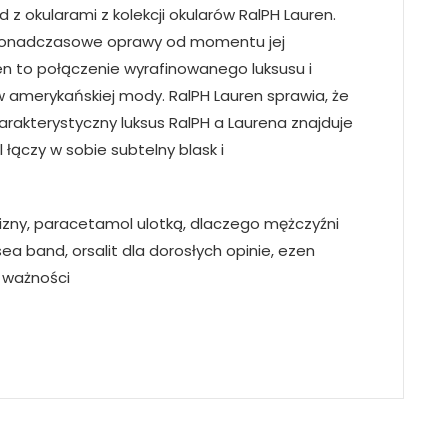
z okularami z kolekcji okularów RalPH Lauren.
 ponadczasowe oprawy od momentu jej
en to połączenie wyrafinowanego luksusu i
aw amerykańskiej mody. RalPH Lauren sprawia, że
harakterystyczny luksus RalPH a Laurena znajduje
 łączy w sobie subtelny blask i
 blizny, paracetamol ulotką, dlaczego mężczyźni
 sea band, orsalit dla dorosłych opinie, ezen
a ważności