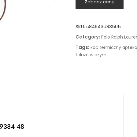
Zobacz cenę
SKU:
c84643d83505
Category:
Polo Ralph Laure
Tags:
koc termiczny aptek
żelazo w czym
9384 48