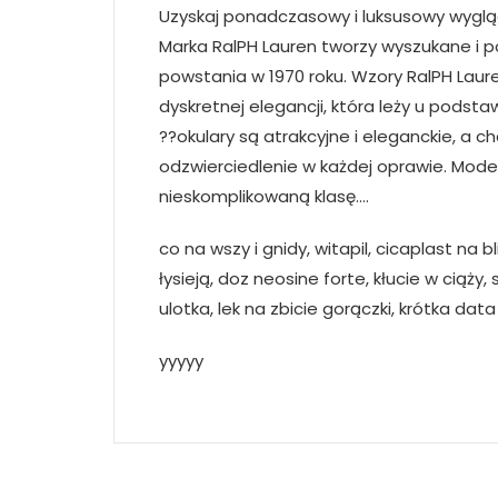
Uzyskaj ponadczasowy i luksusowy wygląd 
Marka RalPH Lauren tworzy wyszukane i
powstania w 1970 roku. Wzory RalPH Laur
dyskretnej elegancji, która leży u podst
??okulary są atrakcyjne i eleganckie, a c
odzwierciedlenie w każdej oprawie. Model
nieskomplikowaną klasę….
co na wszy i gnidy, witapil, cicaplast na
łysieją, doz neosine forte, kłucie w ciąży,
ulotka, lek na zbicie gorączki, krótka dat
yyyyy