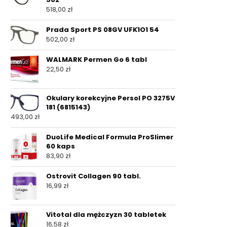
518,00
zł
Prada Sport PS 08GV UFK1O1 54
502,00
zł
WALMARK Permen Go 6 tabl
22,50
zł
Okulary korekcyjne Persol PO 3275V
181 (6815143)
493,00
zł
DuoLife Medical Formula ProSlimer
60 kaps
83,90
zł
Ostrovit Collagen 90 tabl.
16,99
zł
Vitotal dla mężczyzn 30 tabletek
16,58
zł