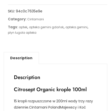
SKU:
94c0c7635e9e
Category:
Cintamani
Tags:
,
,
,
aptek
apteka gemini gdańsk
apteka.gemini
plyn lugola apteka
Description
Description
Citrosept Organic krople 100ml
15 kropli rozpuszczone w 200ml wody trzy razy
dziennie.Cintamani PolandMajewscy i Koć