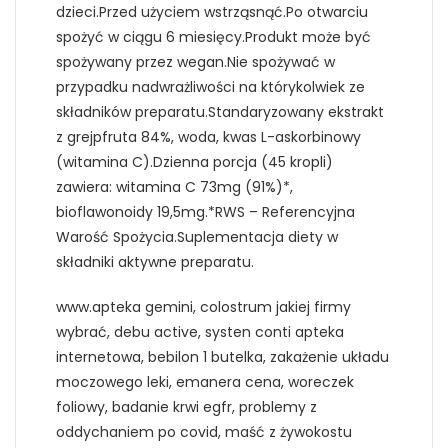
dzieci.Przed użyciem wstrząsnąć.Po otwarciu
spożyć w ciągu 6 miesięcy.Produkt może być
spożywany przez wegan.Nie spożywać w
przypadku nadwrażliwości na którykolwiek ze
składników preparatu.Standaryzowany ekstrakt
z grejpfruta 84%, woda, kwas L-askorbinowy
(witamina C).Dzienna porcja (45 kropli)
zawiera: witamina C 73mg (91%)*,
bioflawonoidy 19,5mg.*RWS – Referencyjna
Warość Spożycia.Suplementacja diety w
składniki aktywne preparatu.
www.apteka gemini, colostrum jakiej firmy
wybrać, debu active, systen conti apteka
internetowa, bebilon 1 butelka, zakażenie układu
moczowego leki, emanera cena, woreczek
foliowy, badanie krwi egfr, problemy z
oddychaniem po covid, maść z żywokostu