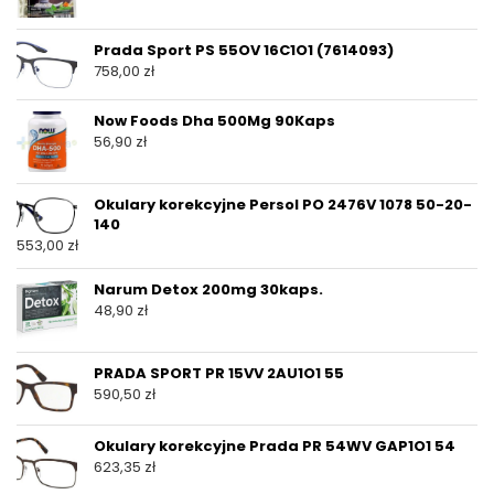
Prada Sport PS 55OV 16C1O1 (7614093)
758,00
zł
Now Foods Dha 500Mg 90Kaps
56,90
zł
Okulary korekcyjne Persol PO 2476V 1078 50-20-
140
553,00
zł
Narum Detox 200mg 30kaps.
48,90
zł
PRADA SPORT PR 15VV 2AU1O1 55
590,50
zł
Okulary korekcyjne Prada PR 54WV GAP1O1 54
623,35
zł