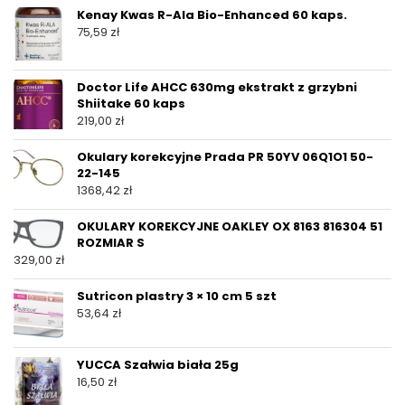
Kenay Kwas R-Ala Bio-Enhanced 60 kaps.
75,59
zł
Doctor Life AHCC 630mg ekstrakt z grzybni
Shiitake 60 kaps
219,00
zł
Okulary korekcyjne Prada PR 50YV 06Q1O1 50-
22-145
1368,42
zł
OKULARY KOREKCYJNE OAKLEY OX 8163 816304 51
ROZMIAR S
329,00
zł
Sutricon plastry 3 × 10 cm 5 szt
53,64
zł
YUCCA Szałwia biała 25g
16,50
zł