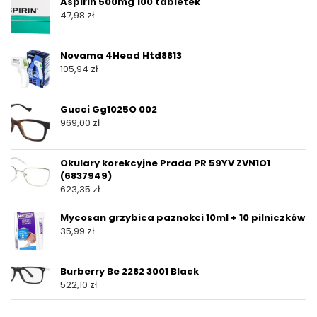
Aspirin 500mg 100 tabletek
47,98
zł
Novama 4Head Htd8813
105,94
zł
Gucci Gg1025O 002
969,00
zł
Okulary korekcyjne Prada PR 59YV ZVN1O1
(6837949)
623,35
zł
Mycosan grzybica paznokci 10ml + 10 pilniczków
35,99
zł
Burberry Be 2282 3001 Black
522,10
zł