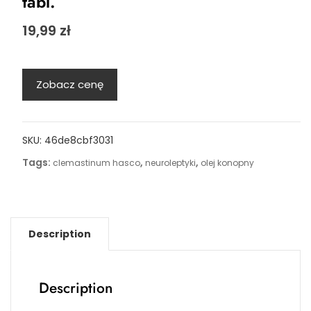
tabl.
19,99
zł
Zobacz cenę
SKU:
46de8cbf3031
Tags:
,
,
clemastinum hasco
neuroleptyki
olej konopny
Description
Description