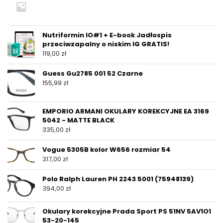
Nutriformin IO#1 + E-book Jadłospis
przeciwzapalny o niskim IG GRATIS!
119,00
zł
Guess Gu2785 001 52 Czarne
155,99
zł
EMPORIO ARMANI OKULARY KOREKCYJNE EA 3169
5042 - MATTE BLACK
335,00
zł
Vogue 5305B kolor W656 rozmiar 54
317,00
zł
Polo Ralph Lauren PH 2243 5001 (75948139)
394,00
zł
Okulary korekcyjne Prada Sport PS 51NV 5AV1O1
53-20-145