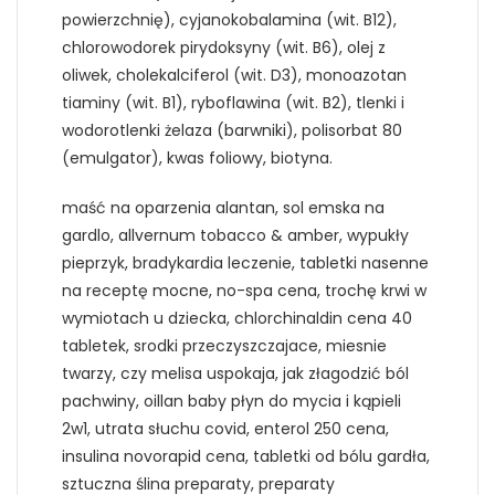
powierzchnię), cyjanokobalamina (wit. B12),
chlorowodorek pirydoksyny (wit. B6), olej z
oliwek, cholekalciferol (wit. D3), monoazotan
tiaminy (wit. B1), ryboflawina (wit. B2), tlenki i
wodorotlenki żelaza (barwniki), polisorbat 80
(emulgator), kwas foliowy, biotyna.
maść na oparzenia alantan, sol emska na
gardlo, allvernum tobacco & amber, wypukły
pieprzyk, bradykardia leczenie, tabletki nasenne
na receptę mocne, no-spa cena, trochę krwi w
wymiotach u dziecka, chlorchinaldin cena 40
tabletek, srodki przeczyszczajace, miesnie
twarzy, czy melisa uspokaja, jak złagodzić ból
pachwiny, oillan baby płyn do mycia i kąpieli
2w1, utrata słuchu covid, enterol 250 cena,
insulina novorapid cena, tabletki od bólu gardła,
sztuczna ślina preparaty, preparaty