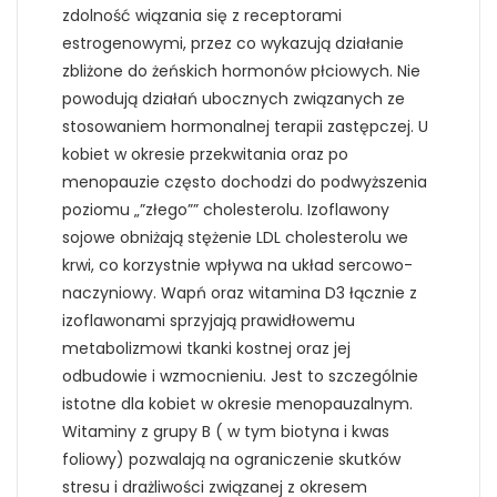
zdolność wiązania się z receptorami
estrogenowymi, przez co wykazują działanie
zbliżone do żeńskich hormonów płciowych. Nie
powodują działań ubocznych związanych ze
stosowaniem hormonalnej terapii zastępczej. U
kobiet w okresie przekwitania oraz po
menopauzie często dochodzi do podwyższenia
poziomu „”złego”” cholesterolu. Izoflawony
sojowe obniżają stężenie LDL cholesterolu we
krwi, co korzystnie wpływa na układ sercowo-
naczyniowy. Wapń oraz witamina D3 łącznie z
izoflawonami sprzyjają prawidłowemu
metabolizmowi tkanki kostnej oraz jej
odbudowie i wzmocnieniu. Jest to szczególnie
istotne dla kobiet w okresie menopauzalnym.
Witaminy z grupy B ( w tym biotyna i kwas
foliowy) pozwalają na ograniczenie skutków
stresu i drażliwości związanej z okresem