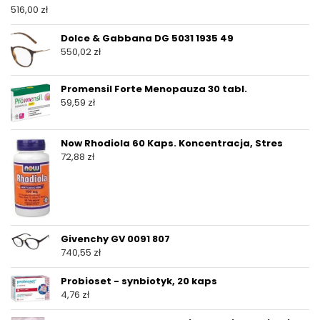
516,00
zł
Dolce & Gabbana DG 5031 1935 49
550,02
zł
Promensil Forte Menopauza 30 tabl.
59,59
zł
Now Rhodiola 60 Kaps. Koncentracja, Stres
72,88
zł
Givenchy GV 0091 807
740,55
zł
Probioset - synbiotyk, 20 kaps
4,76
zł