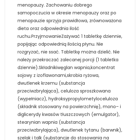
menopauzy. Zachowaniu dobrego
samopoczucia w okresie menopauzy oraz po
menopauzie sprzyja prawidłowa, zrównoważona
dieta oraz odpowiednia ilość
ruchu.PrzyjmowanieZażywać 1 tabletkę dziennie,
popijając odpowiednią ilością płynu. Nie
rozgryzać, nie ssać. Tabletkę można dzielić. Nie
należy przekraczać zalecanej porcji (1 tabletka
dziennie).Składnikiwęglan wapnia,koncentrat
sojowy z izoflawonami,skrobia ryżowa,
dwutlenek krzemu (substancja
przeciwzbrylająca), celuloza sproszkowana
(wypełniacz), hydroksypropylometyloceluloza
(składnik stosowany na powierzchnię), mono– i
diglicerydy kwasów tłuszczowych (emulgator),
stearynian wapnia (substancja
przeciwzbrylająca), dwutlenek tytanu (barwnik),
szelak i talk (substancje do stosowania na