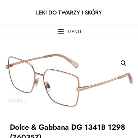
Skip
to
LEKI DO TWARZY I SKÓRY
content
MENU
Dolce & Gabbana DG 1341B 1298
(76035Z)