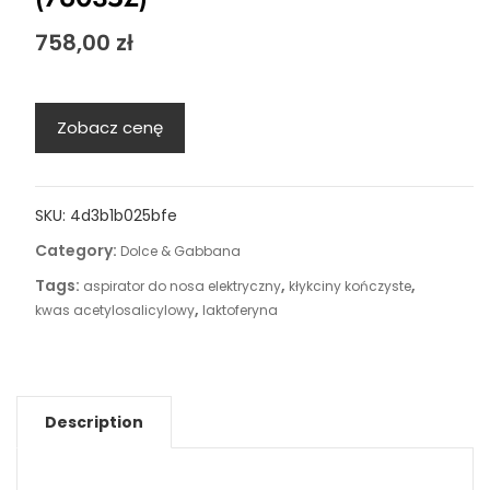
758,00
zł
Zobacz cenę
SKU:
4d3b1b025bfe
Category:
Dolce & Gabbana
Tags:
,
,
aspirator do nosa elektryczny
kłykciny kończyste
,
kwas acetylosalicylowy
laktoferyna
Description