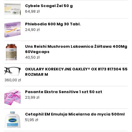
Cybele Scagel Żel 50 g
64,98
zł
Phlebodia 600 Mg 30 Tabl.
24,90
zł
Uns Reishi Mushroom Lakownica Żółtawa 400Mg
60Vegcaps
40,50
zł
OKULARY KOREKCYJNE OAKLEY® OX 8173 817304 55
ROZMIAR M
360,00
zł
Pasante Ekstra Sensitive 1 szt 50 szt
23,99
zł
Cetaphil EM Emulsja Micelarna do mycia 500ml
51,95
zł