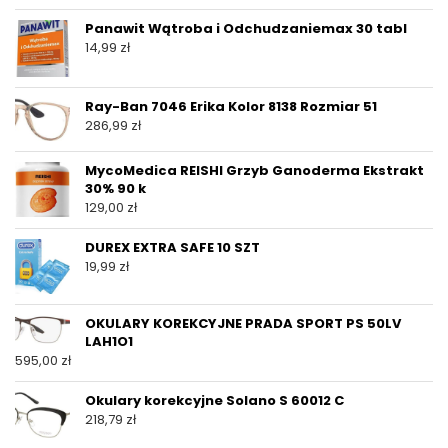
Panawit Wątroba i Odchudzaniemax 30 tabl
14,99
zł
Ray-Ban 7046 Erika Kolor 8138 Rozmiar 51
286,99
zł
MycoMedica REISHI Grzyb Ganoderma Ekstrakt
30% 90 k
129,00
zł
DUREX EXTRA SAFE 10 SZT
19,99
zł
OKULARY KOREKCYJNE PRADA SPORT PS 50LV
LAH1O1
595,00
zł
Okulary korekcyjne Solano S 60012 C
218,79
zł