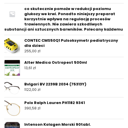
co skutecznie pomoże w redukcji poziomu
glukozy we krwi. Ponadto niniejszy preparat
korzystnie wpływa na regulację procesów
trawiennych. Nie zawiera szkodliwych
substancji ani sztucznych barwników. Polecany każdemu
CONTEC CMS50Q1 Pulsoksymetr pediatryczny
dla dzieci
255,00
zł
Alter Medica Ostropest 500ml
13,61
zł
Bvlgari BV 2239B 2034 (75313Y)
1122,00
zł
Polo Ralph Lauren PH1182 9341
390,58
zł
Intenson Kolagen Morski 90tabl.