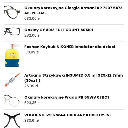
Okulary korekcyjne Giorgio Armani AR 7207 5873
48-20-145
633,00
zł
Oakley OY 8013 FULL COUNT 801301
282,00
zł
Foshan Keyhub NIKONEB Inhalator dla dzieci
100,99
zł
Artsana Strzykawki INSUMED 0,5 ml G29x12,7mm
(30szt.)
25,99
zł
Okulary korekcyjne Prada PR 55WV 07I1O1
623,35
zł
VOGUE VO 5285 W44 OKULARY KOREKCYJNE
330,61
zł