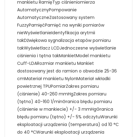
mankietu RamięTyp ciśnieniomierza
AutomatycznyPompowanie
AutomatyczneZastosowany system
FuzzyPamięćPamięć na wyniki pomiarów
nieWyświetlanieIdentyfikacja arytmii
takDźwiękowa sygnalizacja etapów pomiaru
takWyświetlacz LCDJednoczesne wyświetlanie
ciśnienia i tętna takMankietModel mankietu
Cuff-LDARozmiar mankietu Mankiet
dostosowany jest do ramion o obwodzie 25-36
cmMateriał mankietu NylonMateriał wkładki
powietrznej TPUPomiarZakres pomiaru
(ciśnienie) 40-260 mmHgZakres pomiaru
(tętno) 40-160 1/minGranica błędu pomiaru
(ciśnienie w mankiecie) +/- 3 mmHgGranica
błędu pomiaru (tętno) +/- 5% odczytuWarunki
eksploatacji urządzenia (temperatura) od 10 °С
do 40 °СWarunki eksploatacji urządzenia