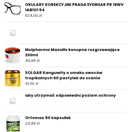
OKULARY KOREKCYJNE PRADA EYEWEAR PR 18WV
1AB1O1 54
624,00
zł
Molpharma Mazidło konopne rozgrzewające
200ml
49,99
zł
SOLGAR Kanguwity o smaku owoców
tropikalnych 60 pastylek do ssania
41,00
zł
aby utrzymać odpowiedni poziom ochrony
Ortomax 90 kapsułek
24,99
zł