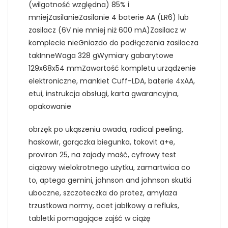
(wilgotność względna) 85% i
mniejZasilanieZasilanie 4 baterie AA (LR6) lub
zasilacz (6V nie mniej niż 600 mA)Zasilacz w
komplecie nieGniazdo do podłączenia zasilacza
takInneWaga 328 gWymiary gabarytowe
129x68x54 mmZawartość kompletu urządzenie
elektroniczne, mankiet Cuff-LDA, baterie 4xAA,
etui, instrukcja obsługi, karta gwarancyjna,
opakowanie
obrzęk po ukąszeniu owada, radical peeling,
haskowir, gorączka biegunka, tokovit a+e,
proviron 25, na zajady maść, cyfrowy test
ciążowy wielokrotnego użytku, zamartwica co
to, aptega gemini, johnson and johnson skutki
uboczne, szczoteczka do protez, amylaza
trzustkowa normy, ocet jabłkowy a refluks,
tabletki pomagające zajść w ciążę