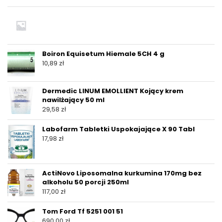
Boiron Equisetum Hiemale 5CH 4 g
10,89
zł
Dermedic LINUM EMOLLIENT Kojący krem
nawilżający 50 ml
29,58
zł
Labofarm Tabletki Uspokajające X 90 Tabl
17,98
zł
ActiNovo Liposomalna kurkumina 170mg bez
alkoholu 50 porcji 250ml
117,00
zł
Tom Ford Tf 5251 001 51
690,00
zł