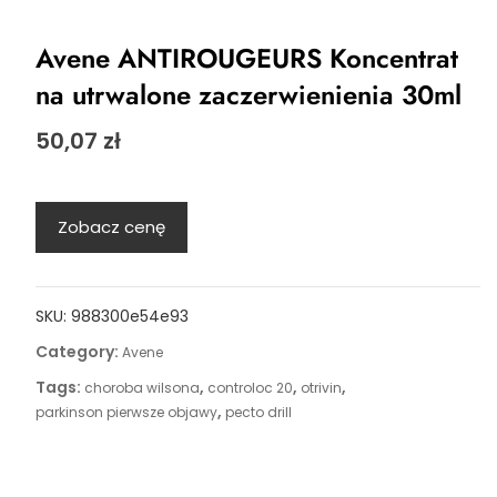
Avene ANTIROUGEURS Koncentrat
na utrwalone zaczerwienienia 30ml
50,07
zł
Zobacz cenę
SKU:
988300e54e93
Category:
Avene
Tags:
,
,
,
choroba wilsona
controloc 20
otrivin
,
parkinson pierwsze objawy
pecto drill