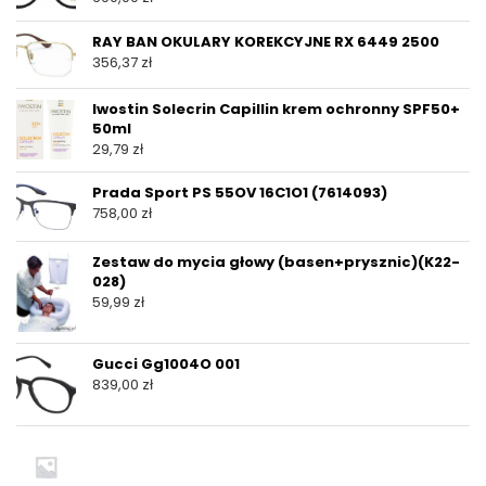
RAY BAN OKULARY KOREKCYJNE RX 6449 2500
356,37
zł
Iwostin Solecrin Capillin krem ochronny SPF50+
50ml
29,79
zł
Prada Sport PS 55OV 16C1O1 (7614093)
758,00
zł
Zestaw do mycia głowy (basen+prysznic)(K22-
028)
59,99
zł
Gucci Gg1004O 001
839,00
zł