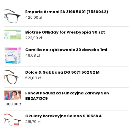
Emporio Armani EA 3198 5001 (7586042)
426,00
zł
Biotrue ONEday for Presbyopia 90 szt
222,99
zł
Camilia na ząbkowanie 30 dawek x 1ml
49,68
zł
Dolce & Gabbana DG 5071 502 52 M
521,00
zł
Fohow Poduszka Funkcyjna Zdrowy Sen
BB2A713C9
1000,00
zł
Okulary korekcyjne Solano S 10538 A
218,79
zł