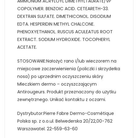
AMMONIUM ACRYLOYL DIMETHYLTAURATE/VP
COPOLYMER. BENZOIC ACID. CETEARETH-33.
DEXTRAN SULFATE. DIMETHICONOL. DISODIUM
EDTA. HESPERIDIN METHYL CHALCONE.
PHENOXYETHANOL. RUSCUS ACULEATUS ROOT
EXTRACT. SODIUM HYDROXIDE. TOCOPHERYL
ACETATE.
STOSOWANIE:Nałożyć rano i/lub wieczorem na
miejscowe zaczerwienienia (policzki i skrzydełka
nosa) po uprzednim oczyszczeniu skóry
Mleczkiem dermo – oczyszczającym
Antirougeurs. Produkt przeznaczony do użytku
zewnętrznego. Unikać kontaktu z oczami.
Dystrybutor:Pierre Fabre Dermo-Cosmétique
Polska sp. z o.o.ul. Belwederska 20/22,00-762
Warszawatel. 22-559-63-60