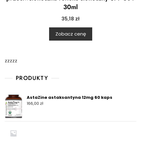
30ml
35,18
zł
Zobacz cenę
zzzzz
PRODUKTY
AstaZine astaksantyna 12mg 60 kaps
166,00
zł