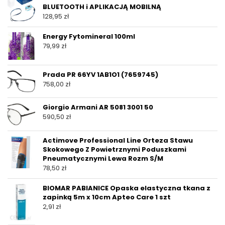
BLUETOOTH i APLIKACJĄ MOBILNĄ
128,95
zł
Energy Fytomineral 100ml
79,99
zł
Prada PR 66YV 1AB1O1 (7659745)
758,00
zł
Giorgio Armani AR 5081 3001 50
590,50
zł
Actimove Professional Line Orteza Stawu
Skokowego Z Powietrznymi Poduszkami
Pneumatycznymi Lewa Rozm S/M
78,50
zł
BIOMAR PABIANICE Opaska elastyczna tkana z
zapinką 5m x 10cm Apteo Care 1 szt
2,91
zł