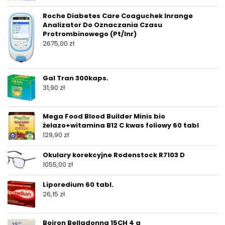
Roche Diabetes Care Coaguchek Inrange
Analizator Do Oznaczania Czasu
Protrombinowego (Pt/Inr)
2675,00
zł
Gal Tran 300kaps.
31,90
zł
Mega Food Blood Builder Minis bio
żelazo+witamina B12 C kwas foliowy 60 tabl
129,90
zł
Okulary korekcyjne Rodenstock R7103 D
1055,00
zł
Liporedium 60 tabl.
26,15
zł
Boiron Belladonna 15CH 4 g