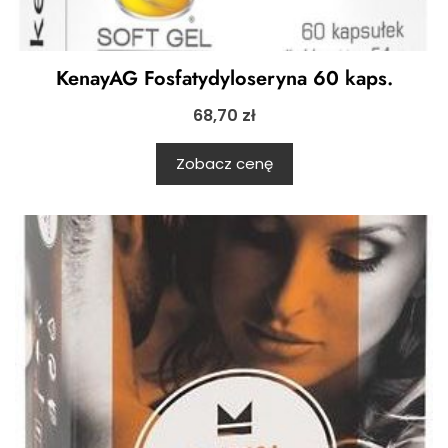
KenayAG Fosfatydyloseryna 60 kaps.
68,70
zł
Zobacz cenę