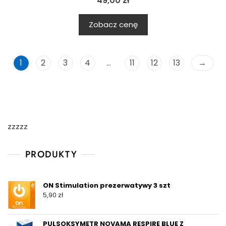
49,00
zł
Zobacz cenę
1
2
3
4
…
11
12
13
→
zzzzz
PRODUKTY
ON Stimulation prezerwatywy 3 szt
5,90
zł
PULSOKSYMETR NOVAMA RESPIRE BLUE Z