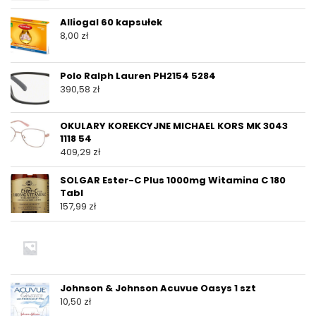
Alliogal 60 kapsułek
8,00
zł
Polo Ralph Lauren PH2154 5284
390,58
zł
OKULARY KOREKCYJNE MICHAEL KORS MK 3043
1118 54
409,29
zł
SOLGAR Ester-C Plus 1000mg Witamina C 180
Tabl
157,99
zł
Johnson & Johnson Acuvue Oasys 1 szt
10,50
zł