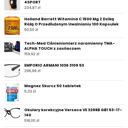
4SPORT
234,87
zł
Holland Barrett Witamina C 1500 Mg Z Dziką
Różą O Przedłużonym Uwalnianiu 100 Kapsułek
60,50
zł
Tech-Med Ciśnieniomierz naramienny TMA-
ALPHA TOUCH z zasilaczem
159,92
zł
EMPORIO ARMANI 1036 3109 53
296,99
zł
Magnez Skurcz 50 tabletek
5,33
zł
Okulary korekcyjne Versace VE 3298B GB1 53-17-
140
518,00
zł