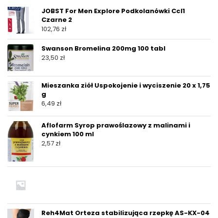
JOBST For Men Explore Podkolanówki Ccl1
Czarne 2
102,76
zł
Swanson Bromelina 200mg 100 tabl
23,50
zł
Mieszanka ziół Uspokojenie i wyciszenie 20 x 1,75
g
6,49
zł
Aflofarm Syrop prawoślazowy z malinami i
cynkiem 100 ml
2,57
zł
Reh4Mat Orteza stabilizująca rzepkę AS-KX-04