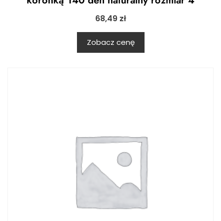
koronką 140 den naturalny rozmiar 4
68,49
zł
Zobacz cenę