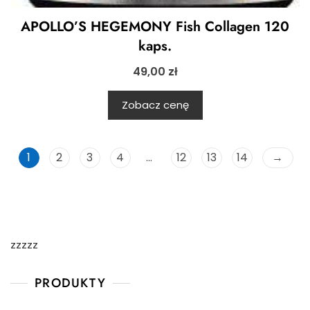
APOLLO’S HEGEMONY Fish Collagen 120
kaps.
49,00
zł
Zobacz cenę
1
2
3
4
…
12
13
14
→
zzzzz
PRODUKTY