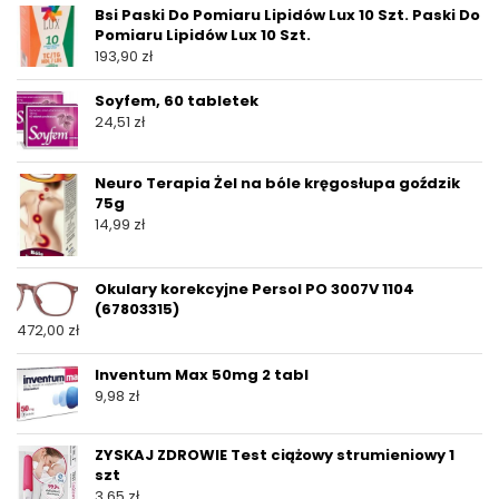
Bsi Paski Do Pomiaru Lipidów Lux 10 Szt. Paski Do
Pomiaru Lipidów Lux 10 Szt.
193,90
zł
Soyfem, 60 tabletek
24,51
zł
Neuro Terapia Żel na bóle kręgosłupa goździk
75g
14,99
zł
Okulary korekcyjne Persol PO 3007V 1104
(67803315)
472,00
zł
Inventum Max 50mg 2 tabl
9,98
zł
ZYSKAJ ZDROWIE Test ciążowy strumieniowy 1
szt
3,65
zł