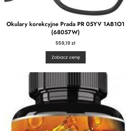
Okulary korekcyjne Prada PR 05YV 1AB1O1
(68057W)
559,19
zł
Zobacz cenę