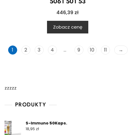
5061 501 53
446,39
zł
Zobacz cenę
1
2
3
4
…
9
10
11
→
zzzzz
PRODUKTY
S-Immuno 50Kaps.
18,95
zł