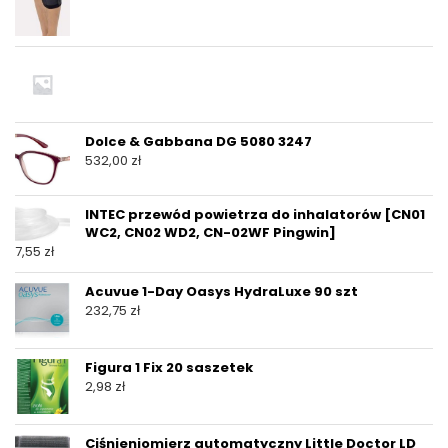
Dolce & Gabbana DG 5080 3247
532,00
zł
INTEC przewód powietrza do inhalatorów [CN01
WC2, CN02 WD2, CN-02WF Pingwin]
7,55
zł
Acuvue 1-Day Oasys HydraLuxe 90 szt
232,75
zł
Figura 1 Fix 20 saszetek
2,98
zł
Ciśnieniomierz automatyczny Little Doctor LD