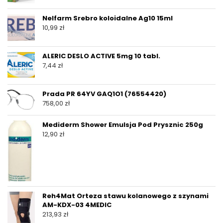
Nelfarm Srebro koloidalne Ag10 15ml
10,99
zł
ALERIC DESLO ACTIVE 5mg 10 tabl.
7,44
zł
Prada PR 64YV GAQ1O1 (76554420)
758,00
zł
Mediderm Shower Emulsja Pod Prysznic 250g
12,90
zł
Reh4Mat Orteza stawu kolanowego z szynami
AM-KDX-03 4MEDIC
213,93
zł