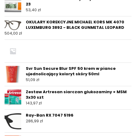
23
53,40
zł
OKULARY KOREKCYJNE MICHAEL KORS MK 4070
LUXEMBURG 3892 - BLACK GUNMETAL LEOPARD
504,00
zł
Svr Sun Secure Blur SPF 50 krem w piance
ujednolicający koloryt skóry 50ml
51,09
zł
Zestaw Artresan siarczan glukozaminy + MSM
3x30 szt
143,97
zł
Ray-Ban RX 7047 5196
286,99
zł