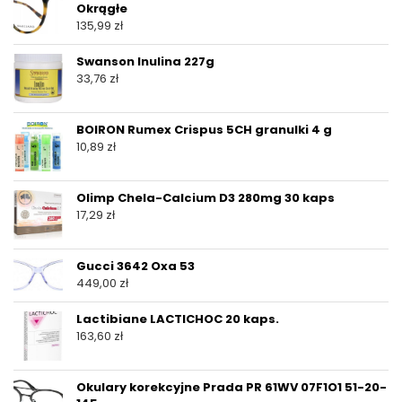
Okrągłe
135,99
zł
Swanson Inulina 227g
33,76
zł
BOIRON Rumex Crispus 5CH granulki 4 g
10,89
zł
Olimp Chela-Calcium D3 280mg 30 kaps
17,29
zł
Gucci 3642 Oxa 53
449,00
zł
Lactibiane LACTICHOC 20 kaps.
163,60
zł
Okulary korekcyjne Prada PR 61WV 07F1O1 51-20-