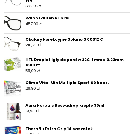
145
623,35
zł
Ralph Lauren RL 6136
457,00
zł
Okulary korekcyjne Solano S 60012 C
218,79
zł
HTL Droplet Igły do penów 32G 4mm x 0.23mm
100 szt.
55,00
zł
Olimp Vita-Min Multiple Sport 60 kaps.
26,80
zł
Aura Herbals Resvadrop krople 30ml
18,90
zł
Theraflu Extra Grip 14 saszetek