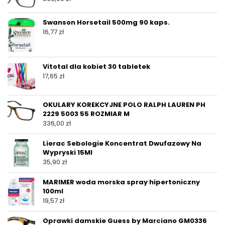
Swanson Horsetail 500mg 90 kaps.
16,77
zł
Vitotal dla kobiet 30 tabletek
17,65
zł
OKULARY KOREKCYJNE POLO RALPH LAUREN PH
2229 5003 55 ROZMIAR M
336,00
zł
Lierac Sebologie Koncentrat Dwufazowy Na
Wypryski 15Ml
35,90
zł
MARIMER woda morska spray hipertoniczny
100ml
19,57
zł
Oprawki damskie Guess by Marciano GM0336