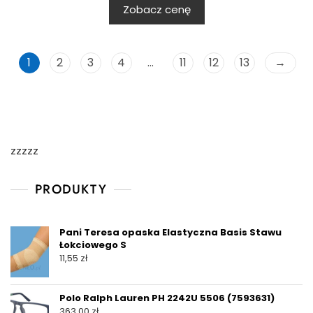
Zobacz cenę
1
2
3
4
…
11
12
13
→
zzzzz
PRODUKTY
Pani Teresa opaska Elastyczna Basis Stawu
Łokciowego S
11,55
zł
Polo Ralph Lauren PH 2242U 5506 (7593631)
363,00
zł