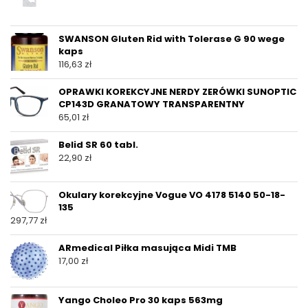
SWANSON Gluten Rid with Tolerase G 90 wege
kaps
116,63
zł
OPRAWKI KOREKCYJNE NERDY ZERÓWKI SUNOPTIC
CP143D GRANATOWY TRANSPARENTNY
65,01
zł
Belid SR 60 tabl.
22,90
zł
Okulary korekcyjne Vogue VO 4178 5140 50-18-
135
297,77
zł
ARmedical Piłka masująca Midi TMB
17,00
zł
Yango Choleo Pro 30 kaps 563mg