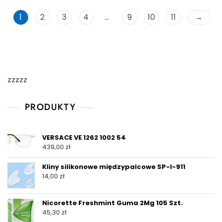
1
2
3
4
…
9
10
11
→
zzzzz
PRODUKTY
VERSACE VE 1262 1002 54
439,00
zł
Kliny silikonowe międzypalcowe SP-I-911
14,00
zł
Nicorette Freshmint Guma 2Mg 105 Szt.
45,30
zł