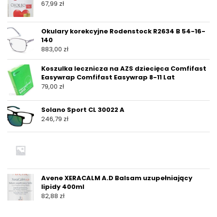
67,99
zł
Okulary korekcyjne Rodenstock R2634 B 54-16-
140
883,00
zł
Koszulka lecznicza na AZS dziecięca Comfifast
Easywrap Comfifast Easywrap 8-11 Lat
79,00
zł
Solano Sport CL 30022 A
246,79
zł
Avene XERACALM A.D Balsam uzupełniający
lipidy 400ml
82,88
zł