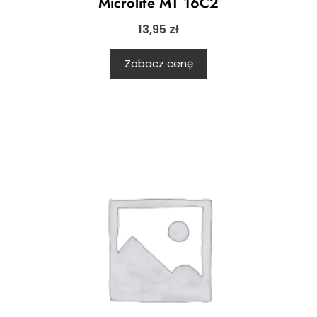
Microlife MT 16C2
13,95
zł
Zobacz cenę