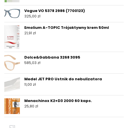
Vogue VO 5378 2986 (7700123)
325,00
zł
Emolium A-TOPIC Trójaktywny krem 50ml
21,91
zł
Dolce&Gabbana 3268 3095
585,03
zł
Medel JET PRO Ustnik do nebulizatora
11,00
zł
Menachinox K2+D3 2000 60 kaps.
25,80
zł