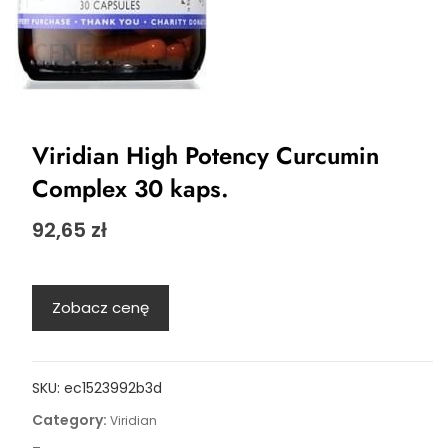
Viridian High Potency Curcumin
Complex 30 kaps.
92,65
zł
Zobacz cenę
SKU:
ec1523992b3d
Category:
Viridian