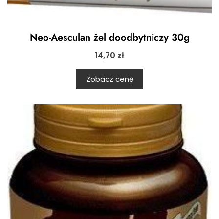
Neo-Aesculan żel doodbytniczy 30g
14,70
zł
Zobacz cenę