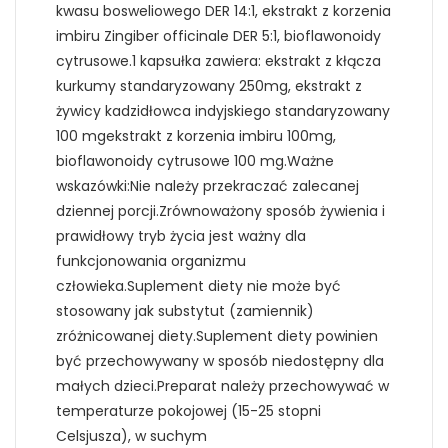
kwasu bosweliowego DER 14:1, ekstrakt z korzenia
imbiru Zingiber officinale DER 5:1, bioflawonoidy
cytrusowe.1 kapsułka zawiera: ekstrakt z kłącza
kurkumy standaryzowany 250mg, ekstrakt z
żywicy kadzidłowca indyjskiego standaryzowany
100 mgekstrakt z korzenia imbiru 100mg,
bioflawonoidy cytrusowe 100 mg.Ważne
wskazówki:Nie należy przekraczać zalecanej
dziennej porcji.Zrównoważony sposób żywienia i
prawidłowy tryb życia jest ważny dla
funkcjonowania organizmu
człowieka.Suplement diety nie może być
stosowany jak substytut (zamiennik)
zróżnicowanej diety.Suplement diety powinien
być przechowywany w sposób niedostępny dla
małych dzieci.Preparat należy przechowywać w
temperaturze pokojowej (15-25 stopni
Celsjusza), w suchym