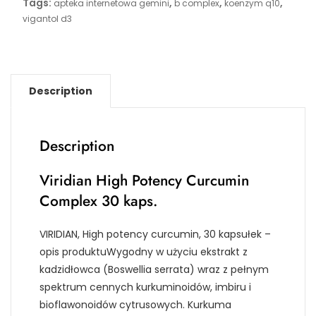
Tags:
,
,
,
apteka internetowa gemini
b complex
koenzym q10
vigantol d3
Description
Description
Viridian High Potency Curcumin
Complex 30 kaps.
VIRIDIAN, High potency curcumin, 30 kapsułek –
opis produktuWygodny w użyciu ekstrakt z
kadzidłowca (Boswellia serrata) wraz z pełnym
spektrum cennych kurkuminoidów, imbiru i
bioflawonoidów cytrusowych. Kurkuma