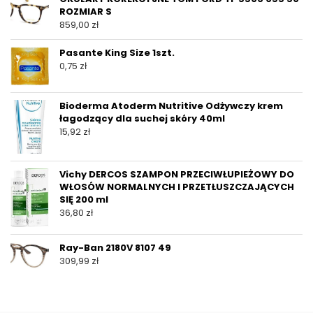
ROZMIAR S
859,00
zł
Pasante King Size 1szt.
0,75
zł
Bioderma Atoderm Nutritive Odżywczy krem
łagodzący dla suchej skóry 40ml
15,92
zł
Vichy DERCOS SZAMPON PRZECIWŁUPIEŻOWY DO
WŁOSÓW NORMALNYCH I PRZETŁUSZCZAJĄCYCH
SIĘ 200 ml
36,80
zł
Ray-Ban 2180V 8107 49
309,99
zł