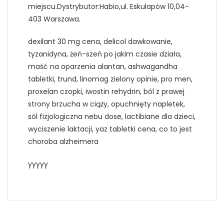
miejscu.Dystrybutor:Habio,ul. Eskulapów 10,04-
403 Warszawa.
dexilant 30 mg cena, delicol dawkowanie,
tyzanidyna, żeń-szeń po jakim czasie działa,
maść na oparzenia alantan, ashwagandha
tabletki, trund, linomag zielony opinie, pro men,
proxelan czopki, iwostin rehydrin, ból z prawej
strony brzucha w ciąży, opuchnięty napletek,
sól fizjologiczna nebu dose, lactibiane dla dzieci,
wyciszenie laktacji, yaz tabletki cena, co to jest
choroba alzheimera
yyyyy