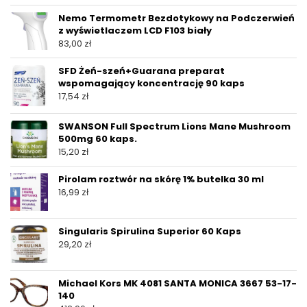
Nemo Termometr Bezdotykowy na Podczerwień
z wyświetlaczem LCD F103 biały
83,00
zł
SFD Żeń-szeń+Guarana preparat
wspomagający koncentrację 90 kaps
17,54
zł
SWANSON Full Spectrum Lions Mane Mushroom
500mg 60 kaps.
15,20
zł
Pirolam roztwór na skórę 1% butelka 30 ml
16,99
zł
Singularis Spirulina Superior 60 Kaps
29,20
zł
Michael Kors MK 4081 SANTA MONICA 3667 53-17-
140