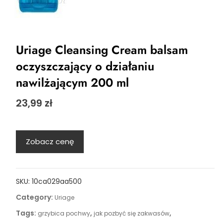
Uriage Cleansing Cream balsam
oczyszczający o działaniu
nawilżającym 200 ml
23,99
zł
Zobacz cenę
SKU:
10ca029aa500
Category:
Uriage
Tags:
,
,
grzybica pochwy
jak pozbyć się zakwasów