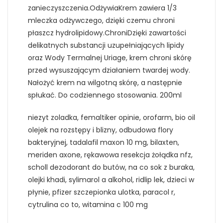
zanieczyszczenia.OdżywiaKrem zawiera 1/3
mleczka odżywczego, dzięki czemu chroni
płaszcz hydrolipidowy.ChroniDzięki zawartości
delikatnych substancji uzupełniających lipidy
oraz Wody Termalnej Uriage, krem chroni skórę
przed wysuszającym działaniem twardej wody.
Nałożyć krem na wilgotną skórę, a następnie
spłukać. Do codziennego stosowania. 200ml
niezyt zoladka, femaltiker opinie, orofarm, bio oil
olejek na rozstępy i blizny, odbudowa flory
bakteryjnej, tadalafil maxon 10 mg, bilaxten,
meriden axone, rękawowa resekcja żołądka nfz,
scholl dezodorant do butów, na co sok z buraka,
olejki khadi, sylimarol a alkohol, ridlip lek, dzieci w
płynie, pfizer szczepionka ulotka, paracol r,
cytrulina co to, witamina c 100 mg