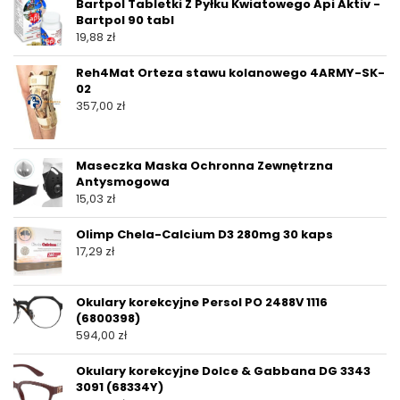
Bartpol Tabletki Z Pyłku Kwiatowego Api Aktiv -
Bartpol 90 tabl
19,88
zł
Reh4Mat Orteza stawu kolanowego 4ARMY-SK-
02
357,00
zł
Maseczka Maska Ochronna Zewnętrzna
Antysmogowa
15,03
zł
Olimp Chela-Calcium D3 280mg 30 kaps
17,29
zł
Okulary korekcyjne Persol PO 2488V 1116
(6800398)
594,00
zł
Okulary korekcyjne Dolce & Gabbana DG 3343
3091 (68334Y)