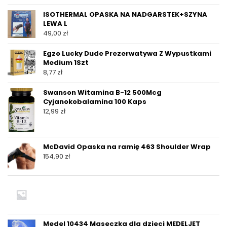
ISOTHERMAL OPASKA NA NADGARSTEK+SZYNA
LEWA L
49,00
zł
Egzo Lucky Dude Prezerwatywa Z Wypustkami
Medium 1Szt
8,77
zł
Swanson Witamina B-12 500Mcg
Cyjanokobalamina 100 Kaps
12,99
zł
McDavid Opaska na ramię 463 Shoulder Wrap
154,90
zł
Medel 10434 Maseczka dla dzieci MEDELJET