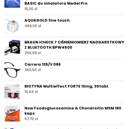
BASIC do inhalatora Medel Pro
15,00
zł
AQUAGOLD fine touch
499,00
zł
BRAUN ICHECK 7 CIŚNIENIOMIERZ NADGARSTKOWY
Z BLUETOOTH BPW4500
259,99
zł
Carrera 135/V 086
360,55
zł
BIOTYNA Multieffect FORTE 10mg, 30tabl.
10,94
zł
Now Foodsglucosamine & Chondroitin MSM 180
kaps
97,70
zł