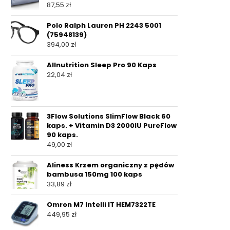
87,55
zł
Polo Ralph Lauren PH 2243 5001
(75948139)
394,00
zł
Allnutrition Sleep Pro 90 Kaps
22,04
zł
3Flow Solutions SlimFlow Black 60
kaps. + Vitamin D3 2000IU PureFlow
90 kaps.
49,00
zł
Aliness Krzem organiczny z pędów
bambusa 150mg 100 kaps
33,89
zł
Omron M7 Intelli IT HEM7322TE
449,95
zł