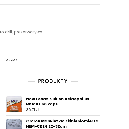
,
o drill
prezerwatywa
zzzzz
PRODUKTY
Now Foods 8 Bilion Acidophilus
Bifidus 60 kaps.
36,71
zł
Omron Mankiet do ciśnieniomierza
HEM-CR24 22-32cm