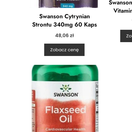
Swanson
Vitami
Swanson Cytrynian
Strontu 340mg 60 Kaps
48,06
zł
Zo
Zobacz cenę