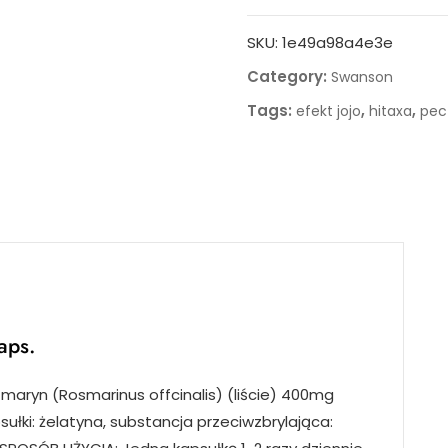
SKU:
1e49a98a4e3e
Category:
Swanson
Tags:
,
,
efekt jojo
hitaxa
pect
aps.
zmaryn (Rosmarinus offcinalis) (liście) 400mg
łki: żelatyna, substancja przeciwzbrylająca: