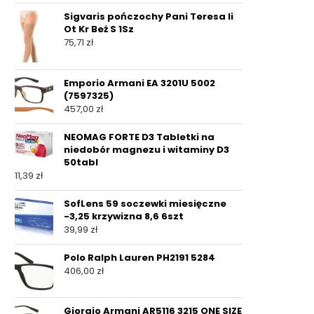
Sigvaris pończochy Pani Teresa Ii
Ot Kr Beż S 1Sz
75,71
zł
Emporio Armani EA 3201U 5002
(7597325)
457,00
zł
NEOMAG FORTE D3 Tabletki na
niedobór magnezu i witaminy D3
50tabl
11,39
zł
SofLens 59 soczewki miesięczne
-3,25 krzywizna 8,6 6szt
39,99
zł
Polo Ralph Lauren PH2191 5284
406,00
zł
Giorgio Armani AR5116 3215 ONE SIZE