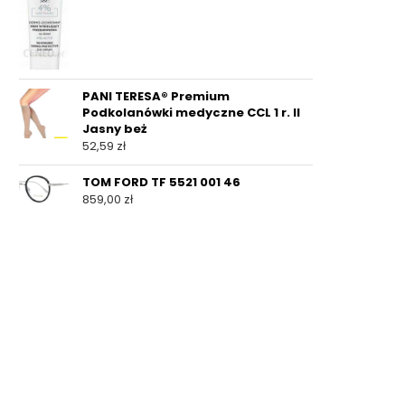
PANI TERESA® Premium
Podkolanówki medyczne CCL 1 r. II
Jasny beż
52,59
zł
TOM FORD TF 5521 001 46
859,00
zł