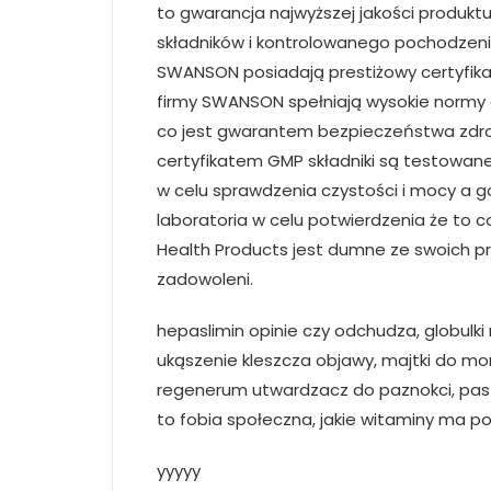
to gwarancja najwyższej jakości produktu,
składników i kontrolowanego pochodzen
SWANSON posiadają prestiżowy certyfika
firmy SWANSON spełniają wysokie normy a
co jest gwarantem bezpieczeństwa zdrow
certyfikatem GMP składniki są testowan
w celu sprawdzenia czystości i mocy a 
laboratoria w celu potwierdzenia że to c
Health Products jest dumne ze swoich prod
zadowoleni.
hepaslimin opinie czy odchudza, globulki
ukąszenie kleszcza objawy, majtki do mor
regenerum utwardzacz do paznokci, pasta
to fobia społeczna, jakie witaminy ma po
yyyyy