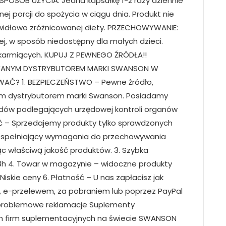
POSÓB UŻYCIA: Jedna kapsułkę 1-2 razy dziennie
ej porcji do spożycia w ciągu dnia. Produkt nie
widłowo zróżnicowanej diety. PRZECHOWYWANIE:
, w sposób niedostępny dla małych dzieci.
i karmiących. KUPUJ Z PEWNEGO ŹRÓDŁA!!
ANYM DYSTRYBUTOREM MARKI SWANSON W
AĆ? 1. BEZPIECZEŃSTWO – Pewne źródło,
m dystrybutorem marki Swanson. Posiadamy
ładów podlegających urzędowej kontroli organów
ość – Sprzedajemy produkty tylko sprawdzonych
 spełniający wymagania do przechowywania
 właściwą jakość produktów. 3. Szybka
8h 4. Towar w magazynie – widoczne produkty
iskie ceny 6. Płatność – U nas zapłacisz jak
, e-przelewem, za pobraniem lub poprzez PayPal
ezproblemowe reklamacje Suplementy
ch firm suplementacyjnych na świecie SWANSON