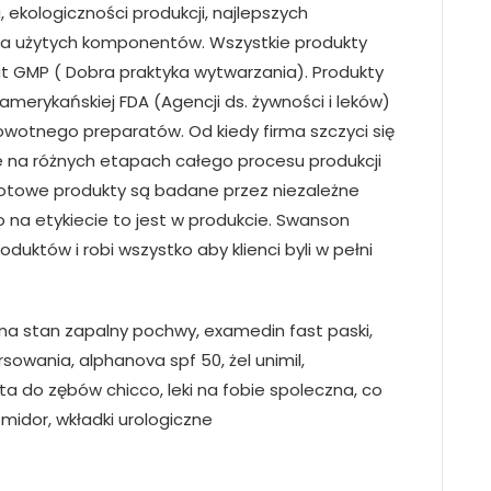
 ekologiczności produkcji, najlepszych
ia użytych komponentów. Wszystkie produkty
t GMP ( Dobra praktyka wytwarzania). Produkty
merykańskiej FDA (Agencji ds. żywności i leków)
otnego preparatów. Od kiedy firma szczyci się
e na różnych etapach całego procesu produkcji
gotowe produkty są badane przez niezależne
o na etykiecie to jest w produkcie. Swanson
uktów i robi wszystko aby klienci byli w pełni
 na stan zapalny pochwy, examedin fast paski,
sowania, alphanova spf 50, żel unimil,
 do zębów chicco, leki na fobie spoleczna, co
midor, wkładki urologiczne