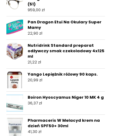
(51)
959,00
zł
Pan Dragon Etui Na Okulary Super
Mamy
22,90
zł
Nutridrink Standard preparat
odżywczy smak czekoladowy 4x125
ml
21,22
zł
Yango Lepiężnik różowy 90 kaps.
20,99
zł
Boiron Hyoscyamus Niger 10 MK 4 g
36,37
zł
Pharmaceris W Melacyd krem na
dzień SPF50+ 30ml
41,30
zł