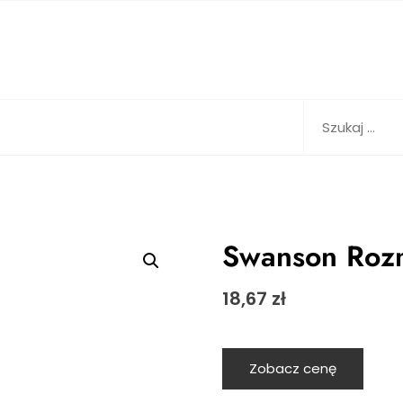
Szukaj:
Swanson Roz
18,67
zł
Zobacz cenę