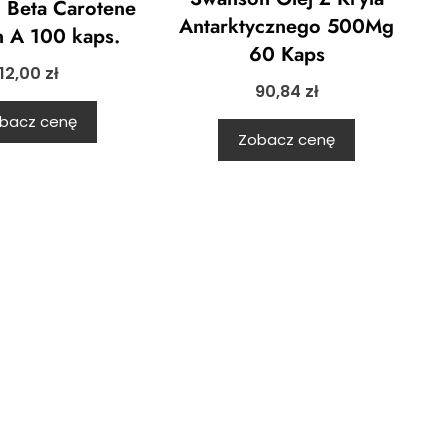
 Beta Carotene
Antarktycznego 500Mg
n A 100 kaps.
60 Kaps
12,00
zł
90,84
zł
bacz cenę
Zobacz cenę