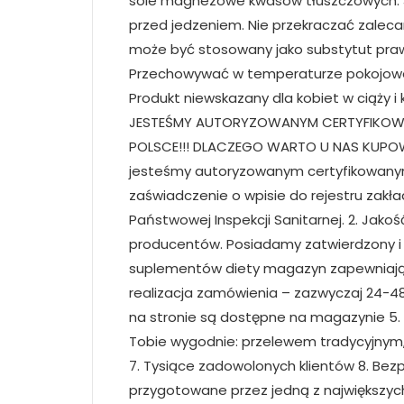
sole magnezowe kwasów tłuszczowych. S
przed jedzeniem. Nie przekraczać zalecan
może być stosowany jako substytut pra
Przechowywać w temperaturze pokojowej
Produkt niewskazany dla kobiet w ciąży 
JESTEŚMY AUTORYZOWANYM CERTYFIKOW
POLSCE!!! DLACZEGO WARTO U NAS KUPOW
jesteśmy autoryzowanym certyfikowany
zaświadczenie o wpisie do rejestru zak
Państwowej Inspekcji Sanitarnej. 2. Jak
producentów. Posiadamy zatwierdzony i
suplementów diety magazyn zapewniając
realizacja zamówienia – zazwyczaj 24-4
na stronie są dostępne na magazynie 5. N
Tobie wygodnie: przelewem tradycyjnym
7. Tysiące zadowolonych klientów 8. B
przygotowane przez jedną z największy