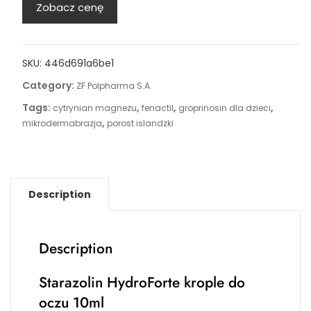
Zobacz cenę
SKU:
446d691a6be1
Category:
ZF Polpharma S.A.
Tags:
,
,
,
cytrynian magnezu
fenactil
groprinosin dla dzieci
,
mikrodermabrazja
porost islandzki
Description
Description
Starazolin HydroForte krople do
oczu 10ml