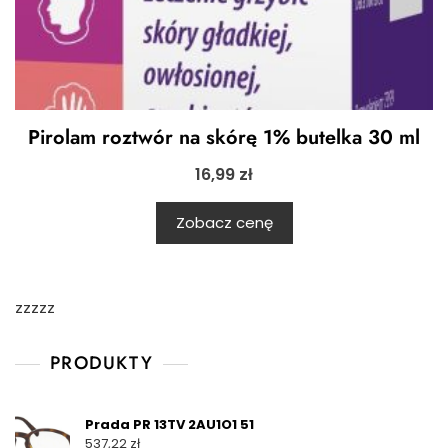
Pirolam roztwór na skórę 1% butelka 30 ml
16,99
zł
Zobacz cenę
zzzzz
PRODUKTY
Prada PR 13TV 2AU1O1 51
537,22
zł