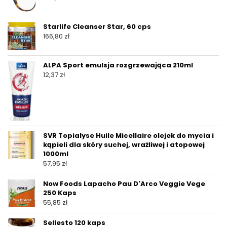
Starlife Cleanser Star, 60 cps
166,80
zł
ALPA Sport emulsja rozgrzewająca 210ml
12,37
zł
SVR Topialyse Huile Micellaire olejek do mycia i
kąpieli dla skóry suchej, wrażliwej i atopowej
1000ml
57,95
zł
Now Foods Lapacho Pau D'Arco Veggie Vege
250 Kaps
55,85
zł
Sellesto 120 kaps