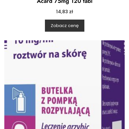
Acard 75mg 120 tabl
14,83
zł
Zobacz cenę