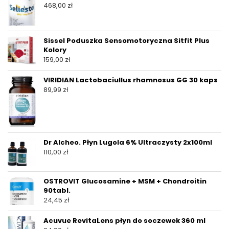
468,00
zł
Sissel Poduszka Sensomotoryczna Sitfit Plus
Kolory
159,00
zł
VIRIDIAN Lactobaciullus rhamnosus GG 30 kaps
89,99
zł
Dr Alcheo. Płyn Lugola 6% Ultraczysty 2x100ml
110,00
zł
OSTROVIT Glucosamine + MSM + Chondroitin
90tabl.
24,45
zł
Acuvue RevitaLens płyn do soczewek 360 ml