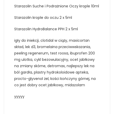
Starazolin Suche i Podrażnione Oczy krople 10ml
Starazolin krople do oczu 2 x 5ml
Starazolin HydroBalance PPH 2 x 5ml
igły do iniekcji, clotidal w ciąży, maxicortan
skład, lek d3, bromelaina przeciwwskazania,
peeling regenerum, test roosa, ibuprofen 200
mg ulotka, cykl bezowulacyjny, ocet jabłkowy
na zmiany skórne, detromax, najlepszy lek na
ból gardła, plastry hydrokoloidowe apteka,
procto-glyvenol żel, kości kończyny górnej, na
co jest dobry ocet jabłkowy, midazolam
yyyyy