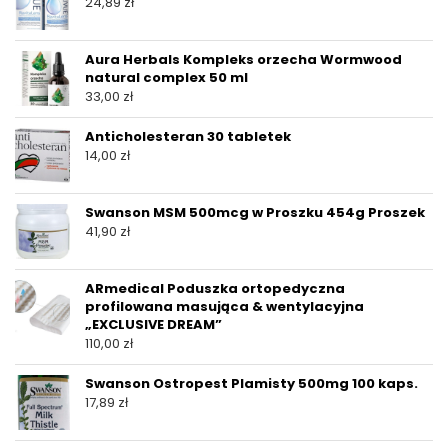
24,89
zł
Aura Herbals Kompleks orzecha Wormwood
natural complex 50 ml
33,00
zł
Anticholesteran 30 tabletek
14,00
zł
Swanson MSM 500mcg w Proszku 454g Proszek
41,90
zł
ARmedical Poduszka ortopedyczna
profilowana masująca & wentylacyjna
„EXCLUSIVE DREAM”
110,00
zł
Swanson Ostropest Plamisty 500mg 100 kaps.
17,89
zł