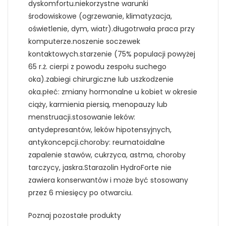
dyskomfortu.niekorzystne warunki
środowiskowe (ogrzewanie, klimatyzacja,
oświetlenie, dym, wiatr).długotrwała praca przy
komputerze.noszenie soczewek
kontaktowych.starzenie (75% populacji powyżej
65 r.ż. cierpi z powodu zespołu suchego
oka).zabiegi chirurgiczne lub uszkodzenie
oka.płeć: zmiany hormonalne u kobiet w okresie
ciąży, karmienia piersią, menopauzy lub
menstruacji.stosowanie leków:
antydepresantów, leków hipotensyjnych,
antykoncepcji.choroby: reumatoidalne
zapalenie stawów, cukrzyca, astma, choroby
tarczycy, jaskra.Starazolin HydroForte nie
zawiera konserwantów i może być stosowany
przez 6 miesięcy po otwarciu.
Poznaj pozostałe produkty