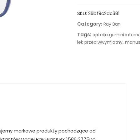
SKU:
26bf9c2dc381
Category:
Ray Ban
Tags:
apteka gemini intern
,
lek przeciwwymiotny
manus
rujemy markowe produkty pochodzące od
jektantów.Model Ray-Ban® RY 1586 3775Do