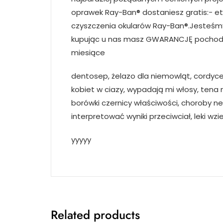
oprawek Ray-Ban® dostaniesz gratis:- et
czyszczenia okularów Ray-Ban®.Jesteś
kupując u nas masz GWARANCJĘ pochodz
miesiące
dentosep, żelazo dla niemowląt, cordycep
kobiet w ciazy, wypadają mi włosy, tena m
borówki czernicy właściwości, choroby ne
interpretować wyniki przeciwciał, leki wz
yyyyy
Related products