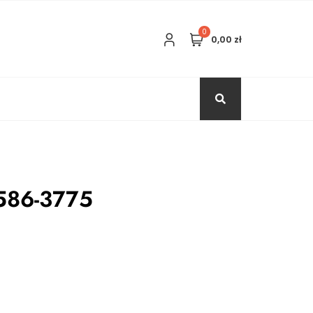
0
0,00 zł
586-3775