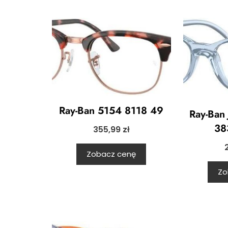
Ray-Ban 5154 8118 49
Ray-Ban
38
355,99
zł
Zobacz cenę
Zo