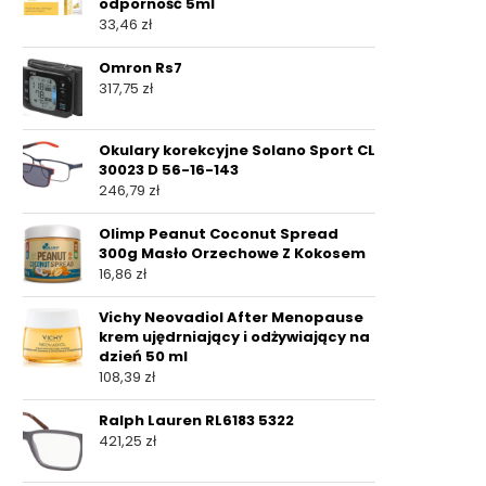
odporność 5ml
33,46
zł
Omron Rs7
317,75
zł
Okulary korekcyjne Solano Sport CL
30023 D 56-16-143
246,79
zł
Olimp Peanut Coconut Spread
300g Masło Orzechowe Z Kokosem
16,86
zł
Vichy Neovadiol After Menopause
krem ujędrniający i odżywiający na
dzień 50 ml
108,39
zł
Ralph Lauren RL6183 5322
421,25
zł