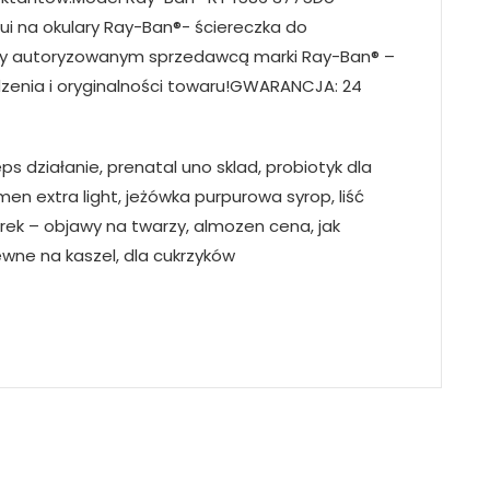
ui na okulary Ray-Ban®- ściereczka do
my autoryzowanym sprzedawcą marki Ray-Ban® –
enia i oryginalności towaru!GWARANCJA: 24
s działanie, prenatal uno sklad, probiotyk dla
en extra light, jeżówka purpurowa syrop, liść
rek – objawy na twarzy, almozen cena, jak
iewne na kaszel, dla cukrzyków