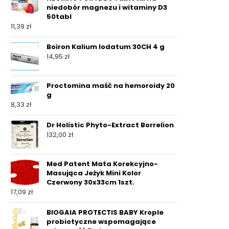
niedobór magnezu i witaminy D3
50tabl
11,39
zł
Boiron Kalium Iodatum 30CH 4 g
14,95
zł
Proctomina maść na hemoroidy 20
g
8,33
zł
Dr Holistic Phyto-Extract Borrelion
132,00
zł
Med Patent Mata Korekcyjno-
Masująca Jeżyk Mini Kolor
Czerwony 30x33cm 1szt.
17,09
zł
BIOGAIA PROTECTIS BABY Krople
probiotyczne wspomagające