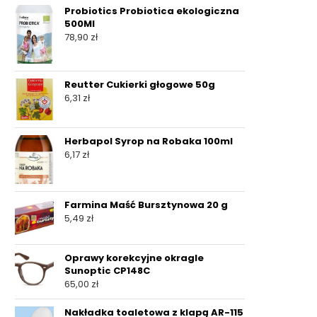
Probiotics Probiotica ekologiczna
500Ml
78,90
zł
Reutter Cukierki głogowe 50g
6,31
zł
Herbapol Syrop na Robaka 100ml
6,17
zł
Farmina Maść Bursztynowa 20 g
5,49
zł
Oprawy korekcyjne okragle
Sunoptic CP148C
65,00
zł
Nakładka toaletowa z klapą AR-115