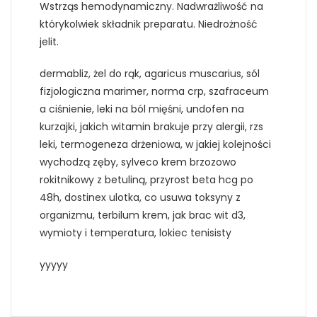
Wstrząs hemodynamiczny. Nadwrażliwość na
którykolwiek składnik preparatu. Niedrożność
jelit.
dermabliz, żel do rąk, agaricus muscarius, sól
fizjologiczna marimer, norma crp, szafraceum
a ciśnienie, leki na ból mięśni, undofen na
kurzajki, jakich witamin brakuje przy alergii, rzs
leki, termogeneza drżeniowa, w jakiej kolejności
wychodzą zęby, sylveco krem brzozowo
rokitnikowy z betuliną, przyrost beta hcg po
48h, dostinex ulotka, co usuwa toksyny z
organizmu, terbilum krem, jak brac wit d3,
wymioty i temperatura, lokiec tenisisty
yyyyy