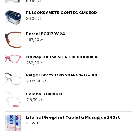
59,90
zł
PULSOKSYMETR CONTEC CMS50D
36,00
zł
Persol PO3179V 24
497,00
zł
Oakley OX TWIN TAIL 8008 800803
262,00
zł
Bvlgari Bv 2237Kb 2014 53-17-140
2035,00
zł
Solano S 10396 C
218,79
zł
Litorsal Grejpfrut Tabletki Musujące 24Szt
10,69
zł