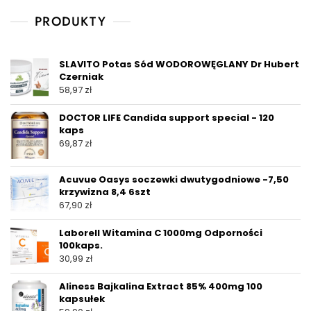
PRODUKTY
SLAVITO Potas Sód WODOROWĘGLANY Dr Hubert
Czerniak
58,97
zł
DOCTOR LIFE Candida support special - 120
kaps
69,87
zł
Acuvue Oasys soczewki dwutygodniowe -7,50
krzywizna 8,4 6szt
67,90
zł
Laborell Witamina C 1000mg Odporności
100kaps.
30,99
zł
Aliness Bajkalina Extract 85% 400mg 100
kapsułek