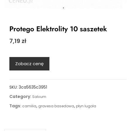
Protego Elektrolity 10 saszetek
7,19
zł
Zobacz cenę
SKU:
3ca5635c3951
Category:
Salvum
Tags:
,
,
camilia
gravesa basedowa
płyn lugola