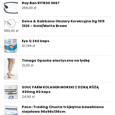
Ray Ban RY1530 3667
256,00
zł
Dolce & Gabbana Okulary Korekcyjne Dg 1313
1320 - Gold/Matte Brown
1160,00
zł
Eye Q 240 kaps.
107,89
zł
Timago Opaska elastyczna na łydkę
21,00
zł
SOUL FARM KOLAGEN MORSKI Z DZIKĄ RÓŻĄ
400mg 60 kaps
24,90
zł
Paso-Trading Chusta trójkątna bawełniana
niejałowa 96x96x136cm