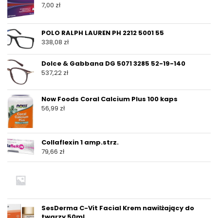
7,00
zł
POLO RALPH LAUREN PH 2212 5001 55
338,08
zł
Dolce & Gabbana DG 5071 3285 52-19-140
537,22
zł
Now Foods Coral Calcium Plus 100 kaps
56,99
zł
Collaflexin 1 amp.strz.
79,66
zł
SesDerma C-Vit Facial Krem nawilżający do
twarzy 50ml