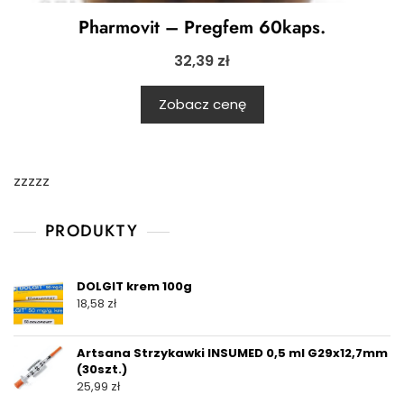
Pharmovit – Pregfem 60kaps.
32,39
zł
Zobacz cenę
zzzzz
PRODUKTY
DOLGIT krem 100g
18,58
zł
Artsana Strzykawki INSUMED 0,5 ml G29x12,7mm
(30szt.)
25,99
zł