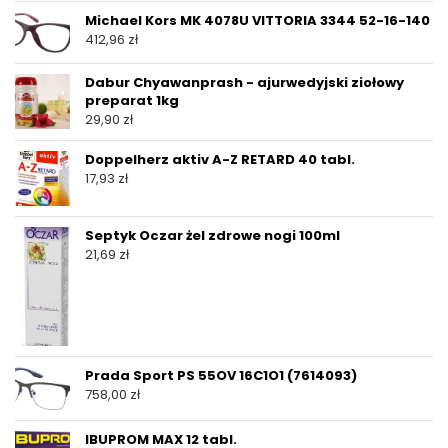
Michael Kors MK 4078U VITTORIA 3344 52-16-140
412,96
zł
Dabur Chyawanprash - ajurwedyjski ziołowy
preparat 1kg
29,90
zł
Doppelherz aktiv A-Z RETARD 40 tabl.
17,93
zł
Septyk Oczar żel zdrowe nogi 100ml
21,69
zł
Prada Sport PS 55OV 16C1O1 (7614093)
758,00
zł
IBUPROM MAX 12 tabl.