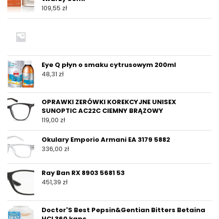
109,55
zł
Eye Q płyn o smaku cytrusowym 200ml
48,31
zł
OPRAWKI ZERÓWKI KOREKCYJNE UNISEX
SUNOPTIC AC22C CIEMNY BRĄZOWY
119,00
zł
Okulary Emporio Armani EA 3179 5882
336,00
zł
Ray Ban RX 8903 5681 53
451,39
zł
Doctor'S Best Pepsin&Gentian Bitters Betaina
HCI 360 kaps.