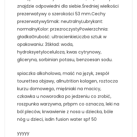
znajdzie odpowiedni dla siebie.Średniej wielkości
prezerwatywy o szerokości 53 mm.Cechy
prezerwatywySmak: neutralnyLubrykant:
normalnyKolor: przezroczystyPowierzchnia:
gładkaGrubość: ultracienkieLiczba sztuk w
opakowaniu: 3Skład: woda,
hydroksyetyloceluloza, kwas cytrynowy,
gliceryna, sorbinian potasu, benzoesan sodu.
spiaczka alkoholowa, maść na język, zespół
tourettea objawy, allnutrition kolagen, roztocza
kurzu domowego, mięśniaki na macicy,
czkawka u noworodka po jedzeniu co zrobić,
roszpunka warzywna, prbpm co oznacza, leki na
ból pleców, krwawienie z nosa u dziecka, bóle
nóg u dzieci, isdin fusion water spf 50
yyyyy