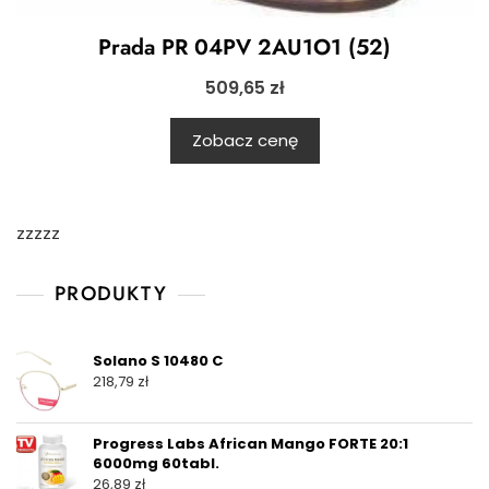
Prada PR 04PV 2AU1O1 (52)
509,65
zł
Zobacz cenę
zzzzz
PRODUKTY
Solano S 10480 C
218,79
zł
Progress Labs African Mango FORTE 20:1
6000mg 60tabl.
26,89
zł