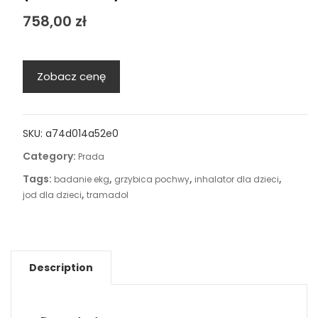
758,00
zł
Zobacz cenę
SKU:
a74d014a52e0
Category:
Prada
Tags:
,
,
,
badanie ekg
grzybica pochwy
inhalator dla dzieci
,
jod dla dzieci
tramadol
Description