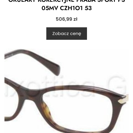
05MV CZH1O1 53
506,99
zł
Zobacz cenę