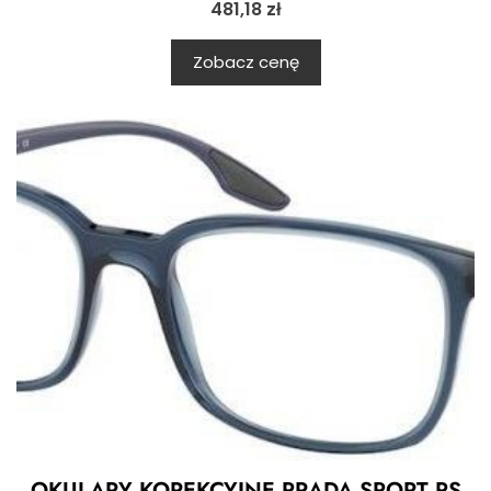
481,18
zł
Zobacz cenę
OKULARY KOREKCYJNE PRADA SPORT PS