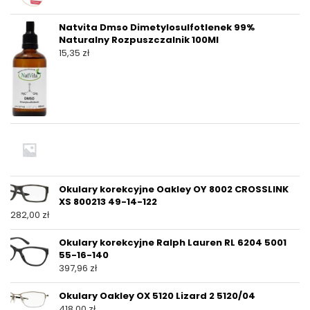
Natvita Dmso Dimetylosulfotlenek 99%
Naturalny Rozpuszczalnik 100Ml
15,35
zł
Okulary korekcyjne Oakley OY 8002 CROSSLINK
XS 800213 49-14-122
282,00
zł
Okulary korekcyjne Ralph Lauren RL 6204 5001
55-16-140
397,96
zł
Okulary Oakley OX 5120 Lizard 2 5120/04
418,00
zł