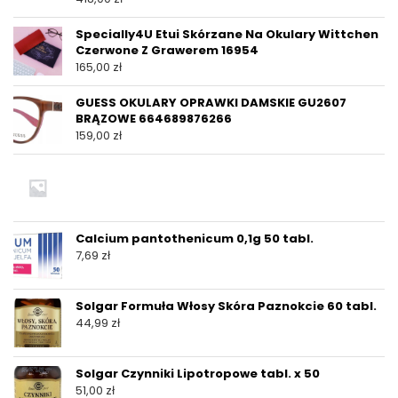
Specially4U Etui Skórzane Na Okulary Wittchen
Czerwone Z Grawerem 16954
165,00
zł
GUESS OKULARY OPRAWKI DAMSKIE GU2607
BRĄZOWE 664689876266
159,00
zł
Calcium pantothenicum 0,1g 50 tabl.
7,69
zł
Solgar Formuła Włosy Skóra Paznokcie 60 tabl.
44,99
zł
Solgar Czynniki Lipotropowe tabl. x 50
51,00
zł