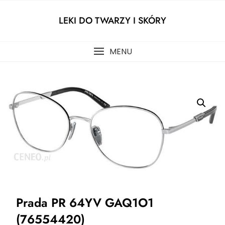
Skip
to
LEKI DO TWARZY I SKÓRY
content
MENU
Prada PR 64YV GAQ1O1
(76554420)