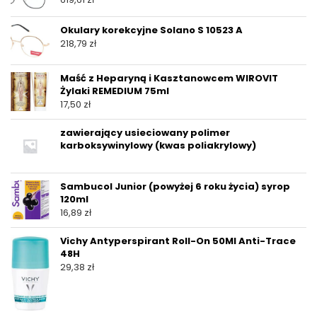
Okulary korekcyjne Solano S 10523 A
218,79
zł
Maść z Heparyną i Kasztanowcem WIROVIT
Żylaki REMEDIUM 75ml
17,50
zł
zawierający usieciowany polimer
karboksywinylowy (kwas poliakrylowy)
Sambucol Junior (powyżej 6 roku życia) syrop
120ml
16,89
zł
Vichy Antyperspirant Roll-On 50Ml Anti-Trace
48H
29,38
zł