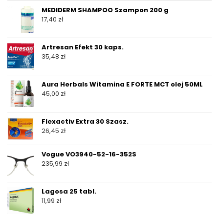
MEDIDERM SHAMPOO Szampon 200 g
17,40
zł
Artresan Efekt 30 kaps.
35,48
zł
Aura Herbals Witamina E FORTE MCT olej 50ML
45,00
zł
Flexactiv Extra 30 Szasz.
26,45
zł
Vogue VO3940-52-16-352S
235,99
zł
Lagosa 25 tabl.
11,99
zł