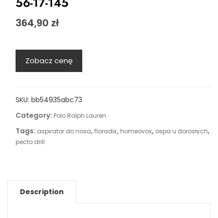
56-17-145
364,90
zł
Zobacz cenę
SKU:
bb54935abc73
Category:
Polo Ralph Lauren
Tags:
,
,
,
,
aspirator do nosa
floradix
homeovox
ospa u dorosłych
pecto drill
Description