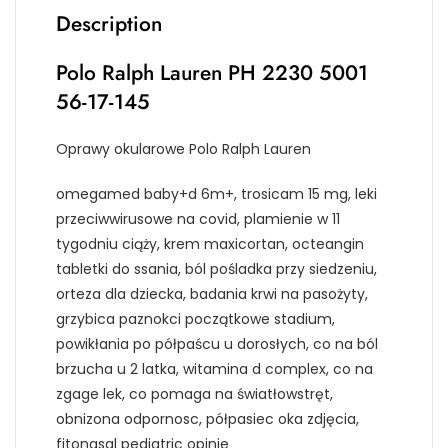
Description
Polo Ralph Lauren PH 2230 5001
56-17-145
Oprawy okularowe Polo Ralph Lauren
omegamed baby+d 6m+, trosicam 15 mg, leki
przeciwwirusowe na covid, plamienie w 11
tygodniu ciąży, krem maxicortan, octeangin
tabletki do ssania, ból pośladka przy siedzeniu,
orteza dla dziecka, badania krwi na pasożyty,
grzybica paznokci początkowe stadium,
powikłania po półpaścu u dorosłych, co na ból
brzucha u 2 latka, witamina d complex, co na
zgage lek, co pomaga na światłowstręt,
obnizona odpornosc, półpasiec oka zdjęcia,
fitonasal pediatric opinie