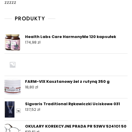
zzzzz
PRODUKTY
Health Labs Care HarmonyMe 120 kapsułek
174,98
zł
FARM-VIX Kasztanowy żel z rutyną 350 g
18,80
zł
Sigvaris Traditional Rękawiczki Uciskowe 031
137,52
zł
OKULARY KOREKCYJNE PRADA PR 53WV 5241O1 50
619,61
zł