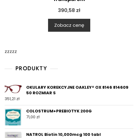
390,58
zł
Zobacz cenę
zzzzz
PRODUKTY
OKULARY KOREKCYJNE OAKLEY® OX 8146 814609
50 ROZMIAR S
351,21
zł
COLOSTRUM+PREBIOTYK 200G
71,00
zł
NATROL Biotin 10,000mcg 100 tabl