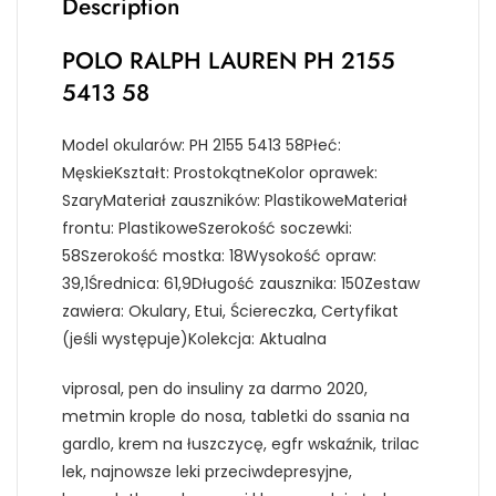
Description
POLO RALPH LAUREN PH 2155
5413 58
Model okularów: PH 2155 5413 58Płeć:
MęskieKształt: ProstokątneKolor oprawek:
SzaryMateriał zauszników: PlastikoweMateriał
frontu: PlastikoweSzerokość soczewki:
58Szerokość mostka: 18Wysokość opraw:
39,1Średnica: 61,9Długość zausznika: 150Zestaw
zawiera: Okulary, Etui, Ściereczka, Certyfikat
(jeśli występuje)Kolekcja: Aktualna
viprosal, pen do insuliny za darmo 2020,
metmin krople do nosa, tabletki do ssania na
gardlo, krem na łuszczycę, egfr wskaźnik, trilac
lek, najnowsze leki przeciwdepresyjne,