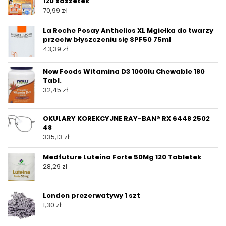
120 saszetek
70,99
zł
La Roche Posay Anthelios XL Mgiełka do twarzy
przeciw błyszczeniu się SPF50 75ml
43,39
zł
Now Foods Witamina D3 1000Iu Chewable 180
Tabl.
32,45
zł
OKULARY KOREKCYJNE RAY-BAN® RX 6448 2502
48
335,13
zł
Medfuture Luteina Forte 50Mg 120 Tabletek
28,29
zł
London prezerwatywy 1 szt
1,30
zł