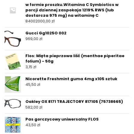
w formie proszku.Witamina C Symbiotics w
porcji dziennej zaspokaja 1219% RWS (lub
dostarcza 975 mg) na witaminę C
84002000,00
zł
Gucci Gg1025O 002
969,00
zł
Flos: Mięta pieprzowa liść (menthae piperitae
folium) - 50g
3,15
zł
Nicorette Freshmint guma 4mg x105 sztuk
45,50
zł
Oakley OX 8171 TRAJECTORY 817105 (75738665)
582,00
zł
Pas gorczycowy uniwersalny FLOS
43,50
zł