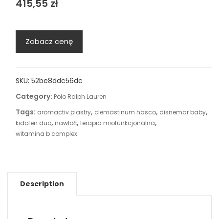
415,55
zł
Zobacz cenę
SKU:
52be8ddc56dc
Category:
Polo Ralph Lauren
Tags:
,
,
,
aromactiv plastry
clemastinum hasco
disnemar baby
,
,
,
kidofen duo
nawłoć
terapia miofunkcjonalna
witamina b complex
Description