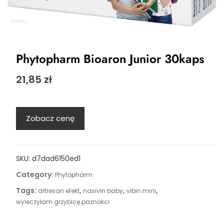
Phytopharm Bioaron Junior 30kaps
21,85
zł
Zobacz cenę
SKU:
d7dad6150ed1
Category:
Phytopharm
Tags:
,
,
,
artresan efekt
nasivin baby
vibin mini
wyleczyłam grzybicę paznokci