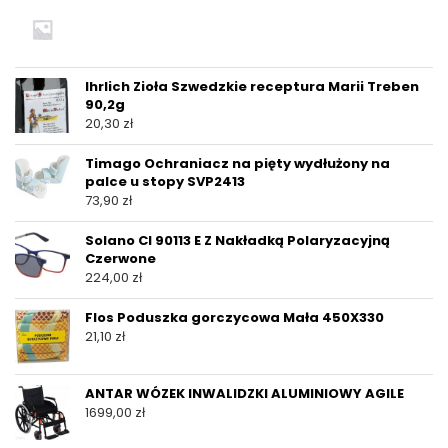
Ihrlich Zioła Szwedzkie receptura Marii Treben
90,2g
20,30
zł
Timago Ochraniacz na pięty wydłużony na
palce u stopy SVP2413
73,90
zł
Solano Cl 90113 E Z Nakładką Polaryzacyjną
Czerwone
224,00
zł
Flos Poduszka gorczycowa Mała 450X330
21,10
zł
ANTAR WÓZEK INWALIDZKI ALUMINIOWY AGILE
1699,00
zł