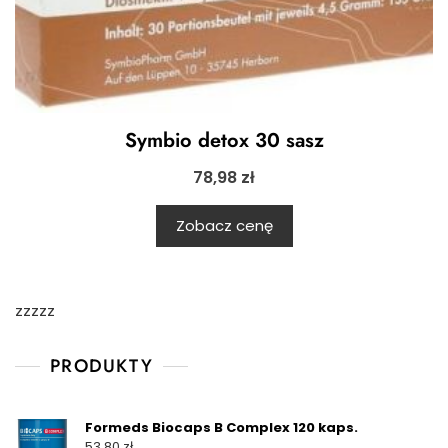
Symbio detox 30 sasz
78,98
zł
Zobacz cenę
zzzzz
PRODUKTY
Formeds Biocaps B Complex 120 kaps.
53,80
zł