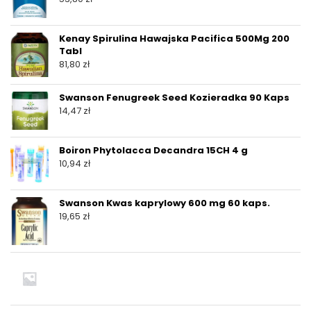
Kenay Spirulina Hawajska Pacifica 500Mg 200
Tabl
81,80
zł
Swanson Fenugreek Seed Kozieradka 90 Kaps
14,47
zł
Boiron Phytolacca Decandra 15CH 4 g
10,94
zł
Swanson Kwas kaprylowy 600 mg 60 kaps.
19,65
zł