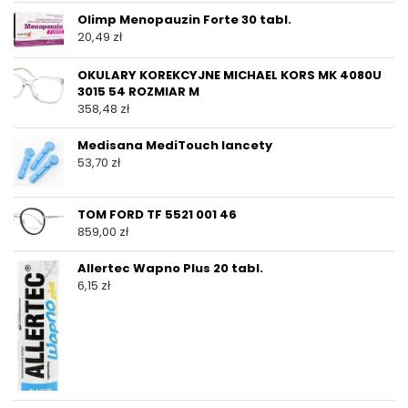
Olimp Menopauzin Forte 30 tabl.
20,49
zł
OKULARY KOREKCYJNE MICHAEL KORS MK 4080U
3015 54 ROZMIAR M
358,48
zł
Medisana MediTouch lancety
53,70
zł
TOM FORD TF 5521 001 46
859,00
zł
Allertec Wapno Plus 20 tabl.
6,15
zł