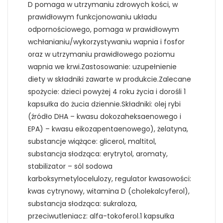
D pomaga w utrzymaniu zdrowych kości, w
prawidłowym funkcjonowaniu układu
odpornościowego, pomaga w prawidłowym
wchłanianiu/wykorzystywaniu wapnia i fosfor
oraz w utrzymaniu prawidłowego poziomu
wapnia we krwi.Zastosowanie: uzupełnienie
diety w składniki zawarte w produkcie.Zalecane
spożycie: dzieci powyżej 4 roku życia i dorośli 1
kapsułka do żucia dziennie.Składniki: olej rybi
(źródło DHA – kwasu dokozaheksaenowego i
EPA) – kwasu eikozapentaenowego), żelatyna,
substancje wiążące: glicerol, maltitol,
substancja słodząca: erytrytol, aromaty,
stabilizator – sól sodowa
karboksymetylocelulozy, regulator kwasowości:
kwas cytrynowy, witamina D (cholekalcyferol),
substancja słodząca: sukraloza,
przeciwutleniacz: alfa-tokoferol.1 kapsułka