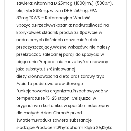
zawiera: witamina D 25mcg (1000j.m.) (500%*),
olej rybi 868mg, w tym DHA 250mg, EPA
82mg.*RWS – Referencyjna Wartość
Spożycia.Przeciwwskazania: nadwrażliwość na
którykolwiek składnik produktu. Spożycie w
nadmiernych ilościach może mieć efekt
przeczyszczający.Ważne wskazówki:Nie nalezy
przekraczać zalecanej porcji do spożycia w
ciągu dnia.Preparat nie moze być stosowany
jako substytut zróżnicowanej
diety.Zrównoważona dieta oraz zdrowy tryb
życia to podstawa prawidłowego
funkcjonowania organizmu.Przechowywać w
temperaturze 15-25 stopni Celsjusza, w
oryginalnym kartoniku, w sposób niedostepny
dla małych dzieci.Chronić przed
światłem.Produkt zawiera substancje
słodzące.Producent:Phytopharm Klęka SA,Klęka