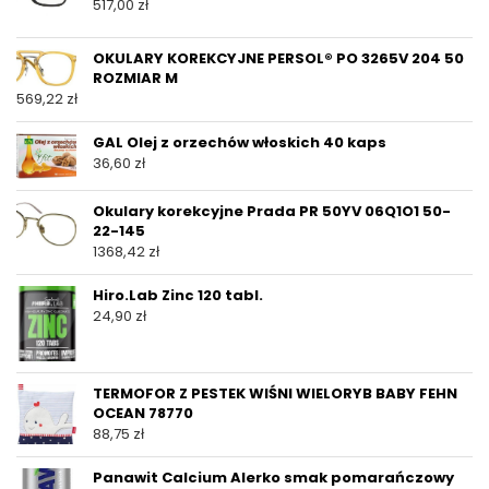
517,00
zł
OKULARY KOREKCYJNE PERSOL® PO 3265V 204 50
ROZMIAR M
569,22
zł
GAL Olej z orzechów włoskich 40 kaps
36,60
zł
Okulary korekcyjne Prada PR 50YV 06Q1O1 50-
22-145
1368,42
zł
Hiro.Lab Zinc 120 tabl.
24,90
zł
TERMOFOR Z PESTEK WIŚNI WIELORYB BABY FEHN
OCEAN 78770
88,75
zł
Panawit Calcium Alerko smak pomarańczowy