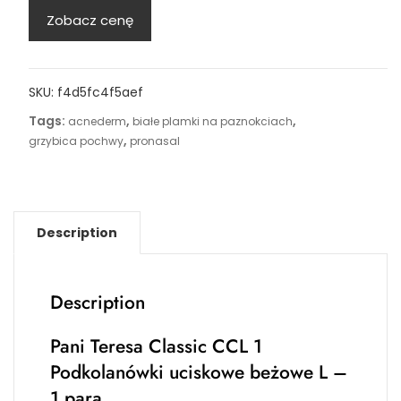
Zobacz cenę
SKU:
f4d5fc4f5aef
Tags:
,
,
acnederm
białe plamki na paznokciach
,
grzybica pochwy
pronasal
Description
Description
Pani Teresa Classic CCL 1
Podkolanówki uciskowe beżowe L –
1 para