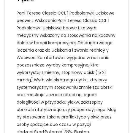
Pani Teresa Classic CCL 1 Podkolanwki uciskowe
beowe L Wskazania:Pani Teresa Classic CCL 1
Podkolanwki uciskowe beowe L to wyrb
medyczny wskazany do stosowania na koczyny
dolne w terapii kompresyjnej. Do dugotrwaego
leczenia oraz do uciskania i zwania rednicy y.
Waciwoci:Komfortowe i wygodne w noszeniu
poczosznicze wyroby kompresyjne, ktre
wykorzystuj zmienny, stopniowy ucisk (15 21
mmHg).Wyrb wielokrotnego uytku, ktry przy
systematycznym stosowaniu zmniejsza obrzki
oraz redukuje uczucie cikoci ng, agodzi
dolegliwoci w przypadku ylakw, zakrzepicy
obrzku limfatycznego czy pooperacyjnego. Mog
by stosowane take w profilaktyce ylakw, przez
osoby spdzajce duo czasu w pozycji
siedzcej.Skad:Poliamid 78%, Elastan