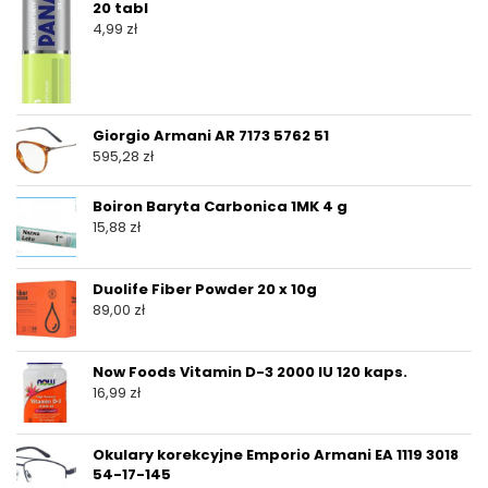
20 tabl
4,99
zł
Giorgio Armani AR 7173 5762 51
595,28
zł
Boiron Baryta Carbonica 1MK 4 g
15,88
zł
Duolife Fiber Powder 20 x 10g
89,00
zł
Now Foods Vitamin D-3 2000 IU 120 kaps.
16,99
zł
Okulary korekcyjne Emporio Armani EA 1119 3018
54-17-145