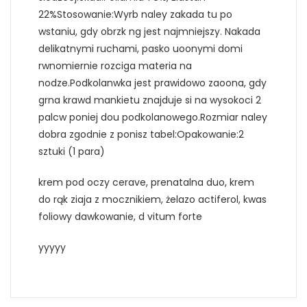
22%Stosowanie:Wyrb naley zakada tu po
wstaniu, gdy obrzk ng jest najmniejszy. Nakada
delikatnymi ruchami, pasko uoonymi domi
rwnomiernie rozciga materia na
nodze.Podkolanwka jest prawidowo zaoona, gdy
grna krawd mankietu znajduje si na wysokoci 2
palcw poniej dou podkolanowego.Rozmiar naley
dobra zgodnie z ponisz tabel:Opakowanie:2
sztuki (1 para)
krem pod oczy cerave, prenatalna duo, krem
do rąk ziaja z mocznikiem, żelazo actiferol, kwas
foliowy dawkowanie, d vitum forte
yyyyy