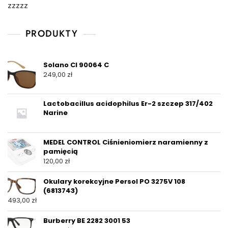
zzzzz
PRODUKTY
Solano Cl 90064 C
249,00
zł
Lactobacillus acidophilus Er-2 szczep 317/402
Narine
MEDEL CONTROL Ciśnieniomierz naramienny z
pamięcią
120,00
zł
Okulary korekcyjne Persol PO 3275V 108
(6813743)
493,00
zł
Burberry BE 2282 3001 53