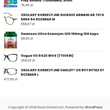
Play Słodka Truskawka, 50ml
76,45
zł
OKULARY KOREKCYJNE GIORGIO ARMANI AR 7074
5894 54 ROZMIAR M
558,67
zł
Swanson Ultra Koenzym Q10 100mg 100 kaps
68,93
zł
Vogue VO 5420 W44 (77014W)
269,00
zł
OKULARY KOREKCYJNE OAKLEY® OX 8171 817102 57
ROZMIAR L
477,00
zł
Copyright © 2026 Bosa Storefront. Powered by
WordPress