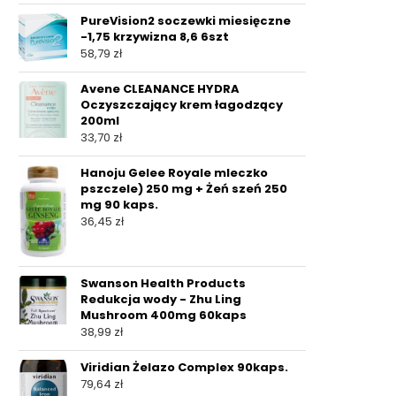
PureVision2 soczewki miesięczne
-1,75 krzywizna 8,6 6szt
58,79
zł
Avene CLEANANCE HYDRA
Oczyszczający krem łagodzący
200ml
33,70
zł
Hanoju Gelee Royale mleczko
pszczele) 250 mg + Żeń szeń 250
mg 90 kaps.
36,45
zł
Swanson Health Products
Redukcja wody - Zhu Ling
Mushroom 400mg 60kaps
38,99
zł
Viridian Żelazo Complex 90kaps.
79,64
zł