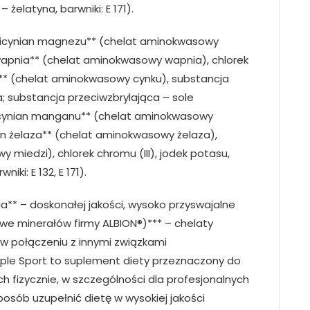
 żelatyna, barwniki: E 171).
glicynian magnezu** (chelat aminokwasowy
wapnia** (chelat aminokwasowy wapnia), chlorek
u** (chelat aminokwasowy cynku), substancja
a; substancja przeciwzbrylająca – sole
cynian manganu** (chelat aminokwasowy
ian żelaza** (chelat aminokwasowy żelaza),
 miedzi), chlorek chromu (III), jodek potasu,
iki: E 132, E 171).
a** – doskonałej jakości, wysoko przyswajalne
we minerałów firmy ALBION®)*** – chelaty
w połączeniu z innymi związkami
ple Sport to suplement diety przeznaczony do
h fizycznie, w szczególności dla profesjonalnych
osób uzupełnić dietę w wysokiej jakości