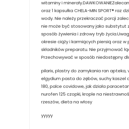
witaminy i minerały.DAWKOWANIEZalecana 
oraz 1 kapsułka CHELA-MIN SPORT® raz dzi
wody. Nie należy przekraczać porcji zale
nie może być stosowany jako substytut 
sposób żywienia i zdrowy tryb życia.Uwag
okresie ciąży i karmiących piersią oraz w
składników preparatu. Nie przyjmować łą
Przechowywać w sposób niedostępny dla
pilarix, plastry do zamykania ran apteka
elgydium pasta do zębów, suchy kaszel a 
180, palce covidowe, jak działa paracetamo
nurofen 125 czopki, krople na niestrawność
rzeszów, dieta na włosy
yyyyy