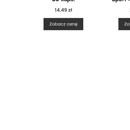
14,49
zł
Zobacz cenę
Zo