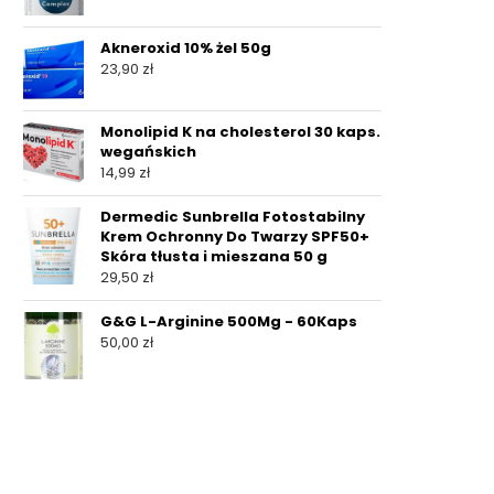
Akneroxid 10% żel 50g
23,90
zł
Monolipid K na cholesterol 30 kaps.
wegańskich
14,99
zł
Dermedic Sunbrella Fotostabilny
Krem Ochronny Do Twarzy SPF50+
Skóra tłusta i mieszana 50 g
29,50
zł
G&G L-Arginine 500Mg - 60Kaps
50,00
zł