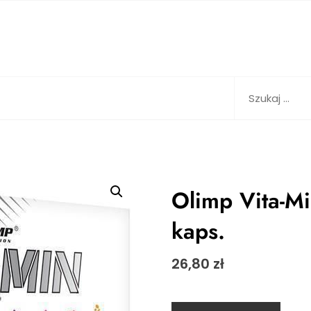
Szukaj:
Olimp Vita-Mi
kaps.
26,80
zł