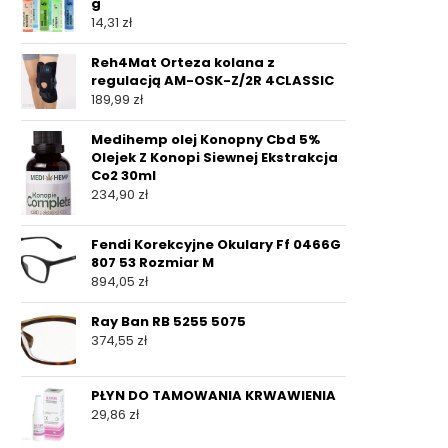
g
14,31
zł
Reh4Mat Orteza kolana z
regulacją AM-OSK-Z/2R 4CLASSIC
189,99
zł
Medihemp olej Konopny Cbd 5%
Olejek Z Konopi Siewnej Ekstrakcja
Co2 30ml
234,90
zł
Fendi Korekcyjne Okulary Ff 0466G
807 53 Rozmiar M
894,05
zł
Ray Ban RB 5255 5075
374,55
zł
PŁYN DO TAMOWANIA KRWAWIENIA
29,86
zł