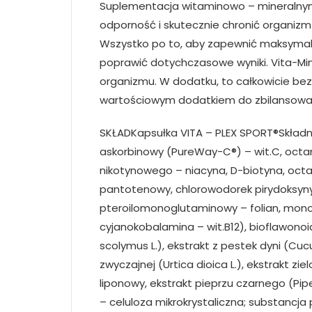
Suplementacja witaminowo – mineraln
odporność i skutecznie chronić organizm
Wszystko po to, aby zapewnić maksymal
poprawić dotychczasowe wyniki. Vita-Min
organizmu. W dodatku, to całkowicie be
wartościowym dodatkiem do zbilansowan
SKŁADKapsułka VITA – PLEX SPORT®Składni
askorbinowy (PureWay-C®) – wit.C, octan
nikotynowego – niacyna, D-biotyna, octa
pantotenowy, chlorowodorek pirydoksyny –
pteroilomonoglutaminowy – folian, monoaz
cyjanokobalamina – wit.B12), bioflawono
scolymus L.), ekstrakt z pestek dyni (Cucu
zwyczajnej (Urtica dioica L.), ekstrakt zie
liponowy, ekstrakt pieprzu czarnego (Pip
– celuloza mikrokrystaliczna; substanc