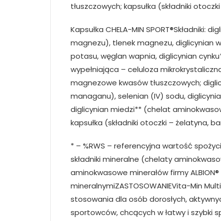
tłuszczowych; kapsułka (składniki otoczki –
Kapsułka CHELA-MIN SPORT®Składniki: di
magnezu), tlenek magnezu, diglicynian 
potasu, węglan wapnia, diglicynian cynk
wypełniająca – celuloza mikrokrystaliczn
magnezowe kwasów tłuszczowych; digli
managanu), selenian (IV) sodu, diglicyn
diglicynian miedzi** (chelat aminokwasowy
kapsułka (składniki otoczki – żelatyna, barwn
* – %RWS – referencyjna wartość spożyci
składniki mineralne (chelaty aminokwaso
aminokwasowe minerałów firmy ALBION® 
mineralnymiZASTOSOWANIEVita-Min Multi
stosowania dla osób dorosłych, aktywnyc
sportowców, chcących w łatwy i szybki sp