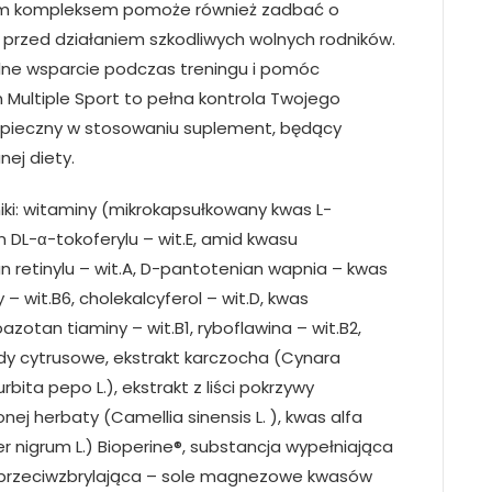
ym kompleksem pomoże również zadbać o
 przed działaniem szkodliwych wolnych rodników.
ne wsparcie podczas treningu i pomóc
 Multiple Sport to pełna kontrola Twojego
zpieczny w stosowaniu suplement, będący
ej diety.
ki: witaminy (mikrokapsułkowany kwas L-
 DL-α-tokoferylu – wit.E, amid kwasu
n retinylu – wit.A, D-pantotenian wapnia – kwas
 wit.B6, cholekalcyferol – wit.D, kwas
otan tiaminy – wit.B1, ryboflawina – wit.B2,
idy cytrusowe, ekstrakt karczocha (Cynara
rbita pepo L.), ekstrakt z liści pokrzywy
lonej herbaty (Camellia sinensis L. ), kwas alfa
er nigrum L.) Bioperine®, substancja wypełniająca
ja przeciwzbrylająca – sole magnezowe kwasów