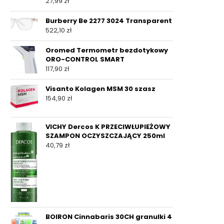
27,99
zł
Burberry Be 2277 3024 Transparent
522,10
zł
Oromed Termometr bezdotykowy
ORO-CONTROL SMART
117,90
zł
Visanto Kolagen MSM 30 szasz
154,90
zł
VICHY Dercos K PRZECIWŁUPIEŻOWY
SZAMPON OCZYSZCZAJĄCY 250ml
40,79
zł
BOIRON Cinnabaris 30CH granulki 4