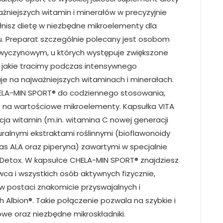
niejszych witamin i minerałów w precyzyjnie
łnisz dietę w niezbędne mikroelementy dla
. Preparat szczególnie polecany jest osobom
wyczynowym, u których występuje zwiększone
, jakie tracimy podczas intensywnego
uje na najważniejszych witaminach i minerałach.
CHELA-MIN SPORT® do codziennego stosowania,
 na wartościowe mikroelementy. Kapsułka VITA
a witamin (m.in. witamina C nowej generacji
ralnymi ekstraktami roślinnymi (bioflawonoidy
was ALA oraz piperyna) zawartymi w specjalnie
etox. W kapsułce CHELA-MIN SPORT® znajdziesz
a i wszystkich osób aktywnych fizycznie,
 w postaci znakomicie przyswajalnych i
lbion®. Takie połączenie pozwala na szybkie i
owe oraz niezbędne mikroskładniki.