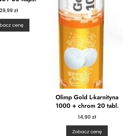
29,99
zł
bacz cenę
Olimp Gold L-karnityna
1000 + chrom 20 tabl.
14,90
zł
Zobacz cenę