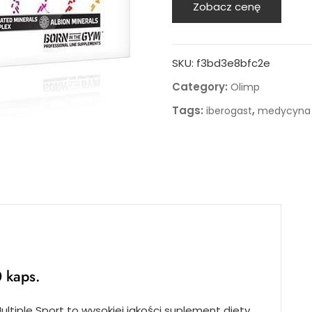
Zobacz cenę
SKU:
f3bd3e8bfc2e
Category:
Olimp
Tags:
,
iberogast
medycyna 
 kaps.
ltiple Sport to wysokiej jakości suplement diety