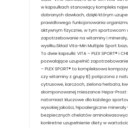
w kapsułkach stanowiący kompleks najważ
dobranych dawkach, dzięki którym uzupe
prawidłowego funkcjonowania organizmu
aktywnym fizycznie, w tym sportowcom 
zapotrzebowanie na witaminy i minerały
wysiłku.Skład Vita-Min Multiple Sport baz
To dwie kapsułki: VITA – PLEX SPORT® i 
pozwalające uzupełnić zapotrzebowanie
– PLEX SPORT® to kompleksowa kompozycj
czy witaminy z grupy B) połączona z natu
cytrusowe, karczoch, zielona herbata, k
skomponowanej mieszance Hepa-Prost D
natomiast kluczowe dla każdego sportowc
wysokiej jakości, hipoalergiczne minerały
bezpiecznych chelatów aminokwasowych A
konkretne uzupełnienie diety w wartości