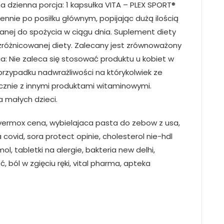
dzienna porcja: 1 kapsułka VITA – PLEX SPORT®
ennie po posiłku głównym, popijając dużą ilością
canej do spożycia w ciągu dnia. Suplement diety
zróżnicowanej diety. Zalecany jest zrównoważony
a: Nie zaleca się stosować produktu u kobiet w
 przypadku nadwrażliwości na którykolwiek ze
cznie z innymi produktami witaminowymi.
 małych dzieci.
, vermox cena, wybielajaca pasta do zebow z usa,
covid, sora protect opinie, cholesterol nie-hdl
l, tabletki na alergie, bakteria new delhi,
, ból w zgięciu ręki, vital pharma, apteka