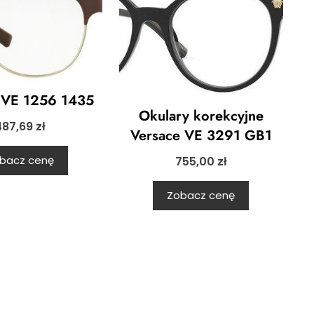
 VE 1256 1435
Okulary korekcyjne
487,69
zł
Versace VE 3291 GB1
bacz cenę
755,00
zł
Zobacz cenę