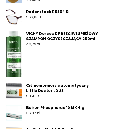
33,90
zł
Rodenstock R5354 B
563,00
zł
VICHY Dercos K PRZECIWŁUPIEŻOWY
SZAMPON OCZYSZCZAJĄCY 250ml
40,79
zł
Ciśnieniomierz automatyczny
Little Doctor LD 23
53,40
zł
Boiron Phosphorus 10 MK 4 g
36,37
zł