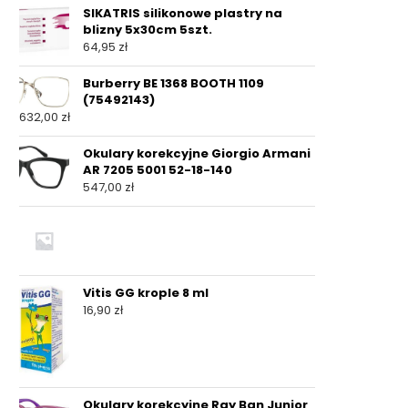
SIKATRIS silikonowe plastry na
blizny 5x30cm 5szt.
64,95
zł
Burberry BE 1368 BOOTH 1109
(75492143)
632,00
zł
Okulary korekcyjne Giorgio Armani
AR 7205 5001 52-18-140
547,00
zł
Vitis GG krople 8 ml
16,90
zł
Okulary korekcyjne Ray Ban Junior