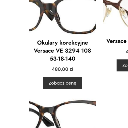
Versace
Okulary korekcyjne
Versace VE 3294 108
53-18-140
Zo
480,00
zł
Zobacz cenę