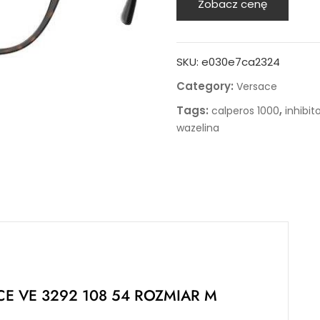
Zobacz cenę
SKU:
e030e7ca2324
Category:
Versace
Tags:
,
calperos 1000
inhibi
wazelina
E VE 3292 108 54 ROZMIAR M