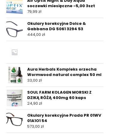
Air Optix Night & Day Aqua
soczewki miesięczne -5,00 3szt
79,99
zł
Okulary korekcyjne Dolce &
Gabbana DG 5061 3294 53
444,00
zł
Aura Herbals Kompleks orzecha
Wormwood natural complex 50 ml
33,00
zł
SOUL FARM KOLAGEN MORSKI Z
DZIKĄ RÓŻĄ 400mg 60 kaps
24,90
zł
Okulary korekcyjne Prada PR 01WV
01A1O1 54
573,00
zł