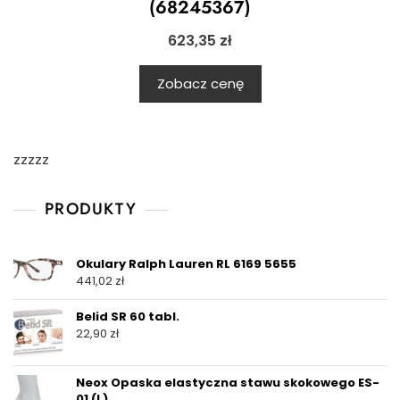
(68245367)
623,35
zł
Zobacz cenę
zzzzz
PRODUKTY
Okulary Ralph Lauren RL 6169 5655
441,02
zł
Belid SR 60 tabl.
22,90
zł
Neox Opaska elastyczna stawu skokowego ES-
01 (L)