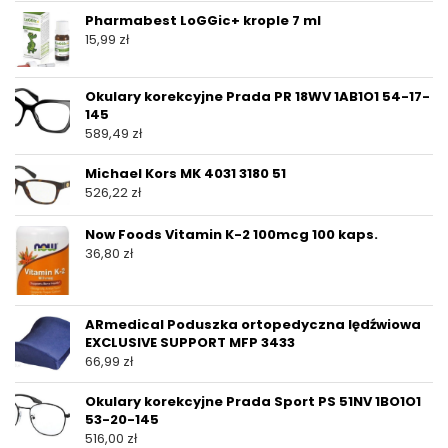
Pharmabest LoGGic+ krople 7 ml
15,99
zł
Okulary korekcyjne Prada PR 18WV 1AB1O1 54-17-
145
589,49
zł
Michael Kors MK 4031 3180 51
526,22
zł
Now Foods Vitamin K-2 100mcg 100 kaps.
36,80
zł
ARmedical Poduszka ortopedyczna lędźwiowa
EXCLUSIVE SUPPORT MFP 3433
66,99
zł
Okulary korekcyjne Prada Sport PS 51NV 1BO1O1
53-20-145
516,00
zł