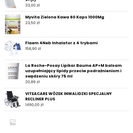
33,00
zł
Myvita Zielona Kawa 60 Kaps 1000Mg
23,50
zł
Flaem 4Neb Inhalator z 4 trybami
158,90
zł
La Roche-Posay Lipikar Baume AP+M balsam
uzupełniający lipidy przeciw podrażnieniom i
swędzeniu skóry 75 ml
20,89
zł
VITEACARE WÓZEK INWALIDZKI SPECJALNY
RECLINER PLUS
1490,00
zł