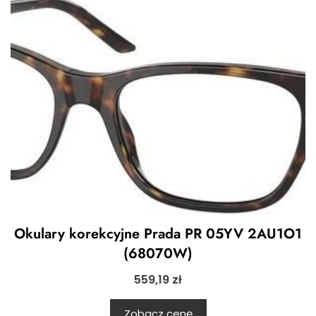
Okulary korekcyjne Prada PR 05YV 2AU1O1
(68070W)
559,19
zł
Zobacz cenę