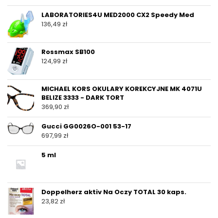
LABORATORIES4U MED2000 CX2 Speedy Med
136,49
zł
Rossmax SB100
124,99
zł
MICHAEL KORS OKULARY KOREKCYJNE MK 4071U
BELIZE 3333 - DARK TORT
369,90
zł
Gucci GG0026O-001 53-17
697,99
zł
5 ml
Doppelherz aktiv Na Oczy TOTAL 30 kaps.
23,82
zł