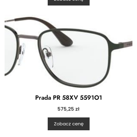
Prada PR 58XV 5591O1
575,25
zł
Zobacz cenę