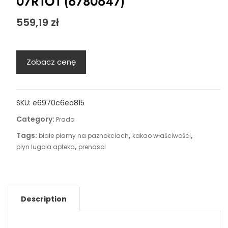
07R1O1 (6780647)
559,19
zł
Zobacz cenę
SKU:
e6970c6ea815
Category:
Prada
Tags:
,
,
białe plamy na paznokciach
kakao właściwości
,
plyn lugola apteka
prenasol
Description