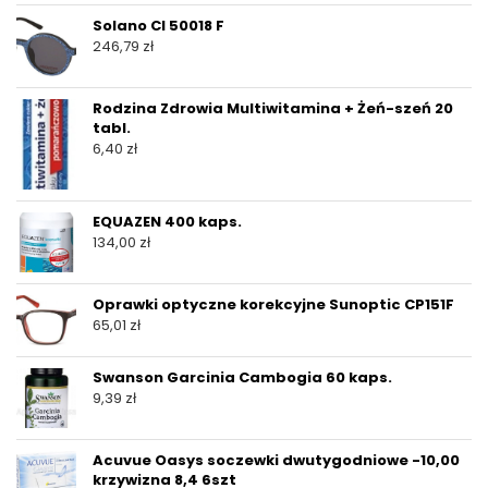
Solano Cl 50018 F
246,79
zł
Rodzina Zdrowia Multiwitamina + Żeń-szeń 20
tabl.
6,40
zł
EQUAZEN 400 kaps.
134,00
zł
Oprawki optyczne korekcyjne Sunoptic CP151F
65,01
zł
Swanson Garcinia Cambogia 60 kaps.
9,39
zł
Acuvue Oasys soczewki dwutygodniowe -10,00
krzywizna 8,4 6szt