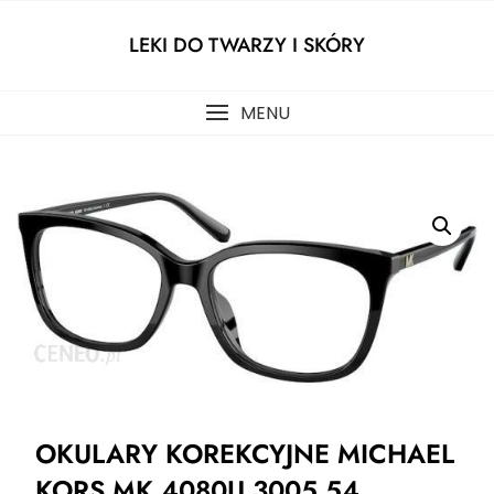
Skip
to
LEKI DO TWARZY I SKÓRY
content
MENU
OKULARY KOREKCYJNE MICHAEL
KORS MK 4080U 3005 54