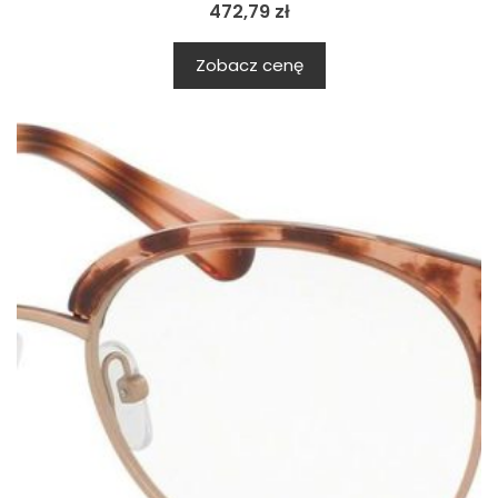
472,79
zł
Zobacz cenę