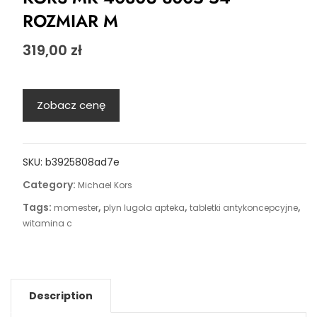
ROZMIAR M
319,00
zł
Zobacz cenę
SKU:
b3925808ad7e
Category:
Michael Kors
Tags:
,
,
,
momester
plyn lugola apteka
tabletki antykoncepcyjne
witamina c
Description