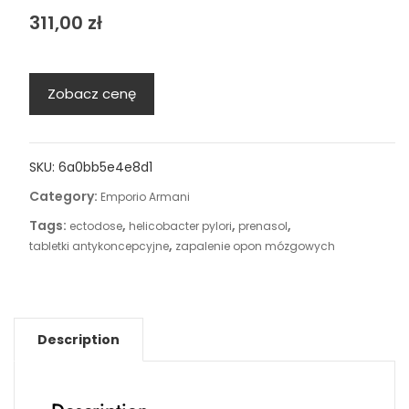
311,00
zł
Zobacz cenę
SKU:
6a0bb5e4e8d1
Category:
Emporio Armani
Tags:
,
,
,
ectodose
helicobacter pylori
prenasol
,
tabletki antykoncepcyjne
zapalenie opon mózgowych
Description