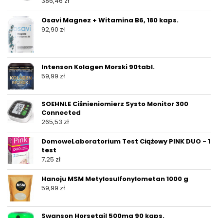
386,46
zł
Osavi Magnez + Witamina B6, 180 kaps.
92,90
zł
Intenson Kolagen Morski 90tabl.
59,99
zł
SOEHNLE Ciśnieniomierz Systo Monitor 300
Connected
265,53
zł
DomoweLaboratorium Test Ciążowy PINK DUO - 1
test
7,25
zł
Hanoju MSM Metylosulfonylometan 1000 g
59,99
zł
Swanson Horsetail 500mg 90 kaps.