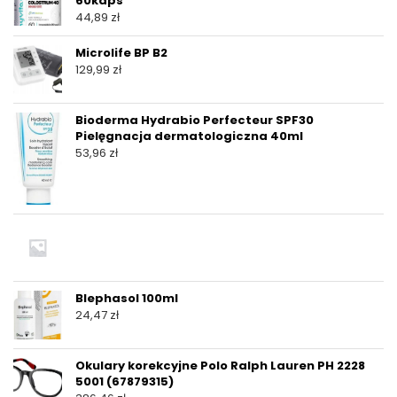
60kaps
44,89
zł
Microlife BP B2
129,99
zł
Bioderma Hydrabio Perfecteur SPF30
Pielęgnacja dermatologiczna 40ml
53,96
zł
Blephasol 100ml
24,47
zł
Okulary korekcyjne Polo Ralph Lauren PH 2228
5001 (67879315)