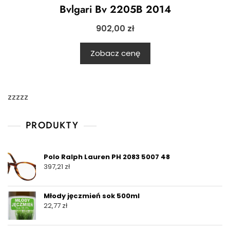
Bvlgari Bv 2205B 2014
902,00
zł
Zobacz cenę
zzzzz
PRODUKTY
Polo Ralph Lauren PH 2083 5007 48
397,21
zł
Młody jęczmień sok 500ml
22,77
zł