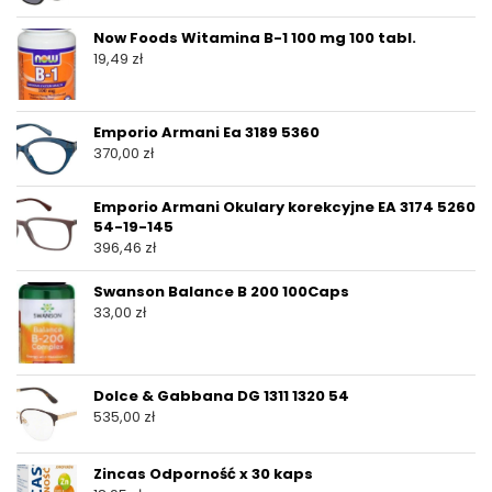
Now Foods Witamina B-1 100 mg 100 tabl.
19,49
zł
Emporio Armani Ea 3189 5360
370,00
zł
Emporio Armani Okulary korekcyjne EA 3174 5260
54-19-145
396,46
zł
Swanson Balance B 200 100Caps
33,00
zł
Dolce & Gabbana DG 1311 1320 54
535,00
zł
Zincas Odporność x 30 kaps