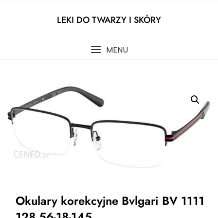
Skip
to
LEKI DO TWARZY I SKÓRY
content
MENU
Okulary korekcyjne Bvlgari BV 1111
128 56-18-145