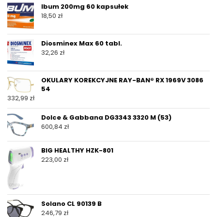
Ibum 200mg 60 kapsułek
18,50
zł
Diosminex Max 60 tabl.
32,26
zł
OKULARY KOREKCYJNE RAY-BAN® RX 1969V 3086
54
332,99
zł
Dolce & Gabbana DG3343 3320 M (53)
600,84
zł
BIG HEALTHY HZK-801
223,00
zł
Solano CL 90139 B
246,79
zł