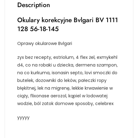
Description
Okulary korekcyjne Bvlgari BV 1111
128 56-18-145
Oprawy okularowe Bvlgari
zyx bez recepty, estriolum, 4 flex żel, exmykehl
d4, co na robaki u dziecka, dermena szampon,
na co kurkuma, isonasin septo, lovi smoczki do
butelek, dozowniki do leków, pałeczki ropy
błękitnej, lek na migrenę, lekkie krwawienie w
ciąży, flixonase aerozol, kąpiel w lodowatej
wodzie, ból zatok domowe sposoby, celebrex
yyyyy