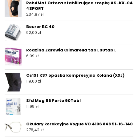
Reh4Mat Orteza stabilizująca rzepkę AS-KX-04
4SPORT
234,87
zł
Beurer BC 40
92,00
zł
Rodzina Zdrowia Climarella tabl. 30tabl.
6,99
zł
Os1St KS7 opaska kompresyjna Kolana (XXL)
119,00
zł
Sfd Mag B6 Forte 90Tabl
11,99
zł
Okulary korekcyjne Vogue VO 4196 848 51-16-140
278,42
zł