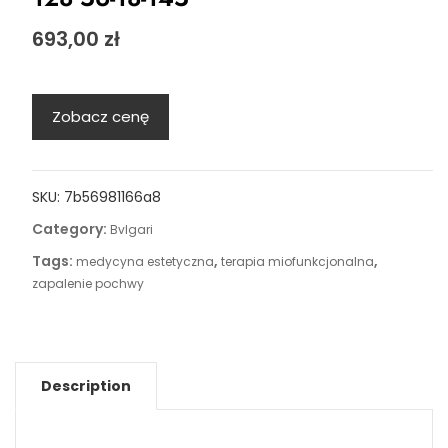
693,00
zł
Zobacz cenę
SKU:
7b56981166a8
Category:
Bvlgari
Tags:
,
,
medycyna estetyczna
terapia miofunkcjonalna
zapalenie pochwy
Description