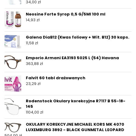
34,00
zł
Neosine Forte Syrop 0,5 G/5Ml 100 ml
14,93
zł
Galena DiaB12 (Kwas foliowy + Wit. B12) 30 kaps.
11,58
zł
Emporio Armani EA3193 5025 L (54) Havana
363,88
zł
Falvit 60 tabl drażowanych
23,29
zł
Rodenstock Okulary korekcyjne R7117 B 55-18-
145
1104,00
zł
OKULARY KOREKCYJNE MICHAEL KORS MK 4070
LUXEMBURG 3892 - BLACK GUNMETAL LEOPARD
504,00
zł