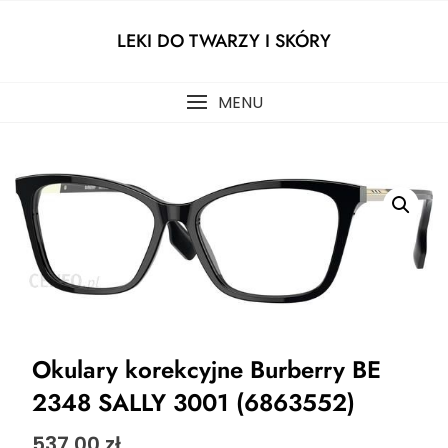
Skip
to
LEKI DO TWARZY I SKÓRY
content
MENU
Okulary korekcyjne Burberry BE
2348 SALLY 3001 (6863552)
537,00
zł