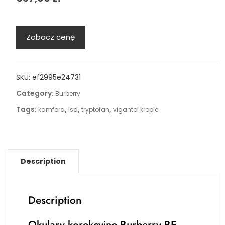
Zobacz cenę
SKU:
ef2995e24731
Category:
Burberry
Tags:
,
,
,
kamfora
lsd
tryptofan
vigantol krople
Description
Description
Okulary korekcyjne Burberry BE