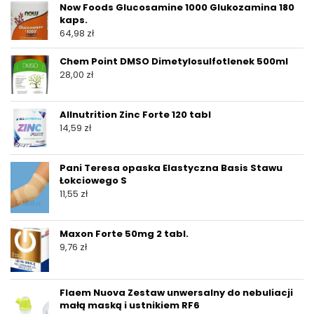
Now Foods Glucosamine 1000 Glukozamina 180
kaps.
64,98
zł
Chem Point DMSO Dimetylosulfotlenek 500ml
28,00
zł
Allnutrition Zinc Forte 120 tabl
14,59
zł
Pani Teresa opaska Elastyczna Basis Stawu
Łokciowego S
11,55
zł
Maxon Forte 50mg 2 tabl.
9,76
zł
Flaem Nuova Zestaw unwersalny do nebuliacji
małą maską i ustnikiem RF6