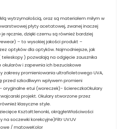
łą wytrzymałością, oraz są materiałem miłym w
lowarstwowej płyty acetatowej, zwanej inaczej
e ręcznie, dzięki czemu są również bardziej
wear) – to wysokiej jakości produkt –
rzez optyków dla optyków. Najmodniejsze, jak
( teleskopy ) pozwalają na odgięcie zausznika
ie okularów i zapewnia ich bezuciskowe
trzy zakresy promieniowania ultrafioletowego UVA,
ę przed szkodliwym wpływem promieni
 oryginalne etui (woreczek)- ściereczkaOkulary
zwajcarski projekt. Okulary stworzone przez
również klasyczne style.
cięce Kształt:lenonki, okrągłeWłaściwości
 na soczewki korekcyjne)Filtr UV:UV
różowe / matoweKolor