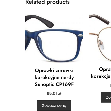
Related products
Opra
Oprawki zerowki
korekcja
korekcyjne nerdy
Sunoptic CP169F
65,01
zł
Zo
Zobacz cenę