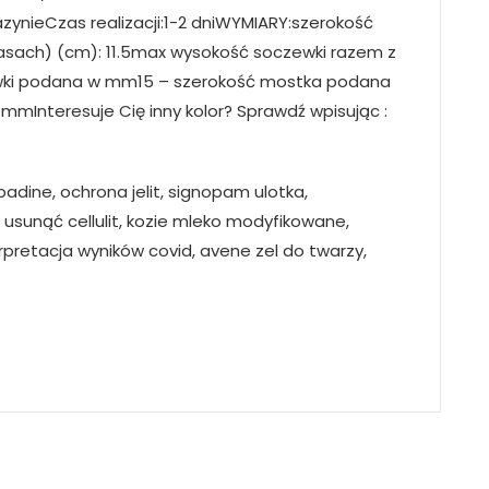
nieCzas realizacji:1-2 dniWYMIARY:szerokość
asach) (cm): 11.5max wysokość soczewki razem z
ewki podana w mm15 – szerokość mostka podana
mInteresuje Cię inny kolor? Sprawdź wpisując :
padine, ochrona jelit, signopam ulotka,
 usunąć cellulit, kozie mleko modyfikowane,
rpretacja wyników covid, avene zel do twarzy,