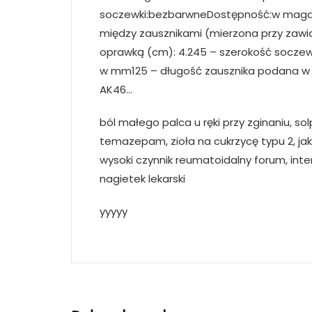
soczewki:bezbarwneDostępność:w magazy
między zausznikami (mierzona przy zawi
oprawką (cm): 4.245 – szerokość socz
w mm125 – długość zausznika podana w m
AK46…
ból małego palca u ręki przy zginaniu, sol
temazepam, zioła na cukrzycę typu 2, jak
wysoki czynnik reumatoidalny forum, inte
nagietek lekarski
yyyyy