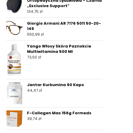
Ortopedyczna Lędźwiowa - Czarna
„Exclusive Support”
134,75
zł
Giorgio Armani AR 7176 5011 50-20-
145
550,99
zł
Yango Włosy Skóra Paznokcie
Multiwitamina 500 Ml
73,50
zł
Jantar Kurkumina 90 Kaps
44,47
zł
F-Collagen Max 156g Formeds
39,74
zł