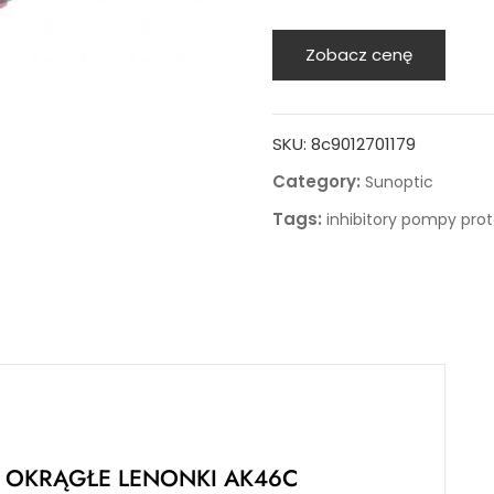
Zobacz cenę
SKU:
8c9012701179
Category:
Sunoptic
Tags:
inhibitory pompy pro
I OKRĄGŁE LENONKI AK46C