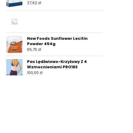
27,62
zł
Now Foods Sunflower Lecitin
Powder 454g
65,75
zł
Pas Lędźwiowo-Krzyżowy Z 4
Wzmocnieniami PRO183
100,00
zł