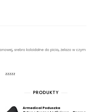
,
,
tonowej
srebro koloidalne do picia
żelazo w czym
zzzzz
PRODUKTY
Armedical Poduszka