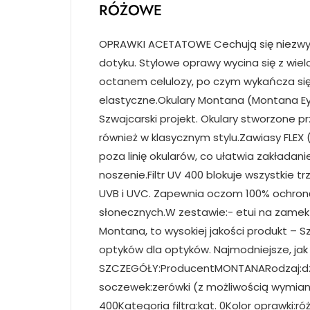
RÓŻOWE
OPRAWKI ACETATOWE Cechują się niezwyk
dotyku. Stylowe oprawy wycina się z wie
octanem celulozy, po czym wykańcza się j
elastyczne.Okulary Montana (Montana Eye
Szwajcarski projekt. Okulary stworzone p
również w klasycznym stylu.Zawiasy FLEX 
poza linię okularów, co ułatwia zakładan
noszenie.Filtr UV 400 blokuje wszystkie 
UVB i UVC. Zapewnia oczom 100% ochron
słonecznych.W zestawie:- etui na zamek-
Montana, to wysokiej jakości produkt – S
optyków dla optyków. Najmodniejsze, jak 
SZCZEGÓŁY:ProducentMONTANARodzaj:dzie
soczewek:zerówki (z możliwością wymiany
400Kategoria filtra:kat. 0Kolor oprawki: