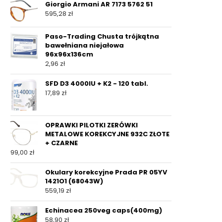
Giorgio Armani AR 7173 5762 51
595,28
zł
Paso-Trading Chusta trójkątna
bawełniana niejałowa
96x96x136cm
2,96
zł
SFD D3 4000IU + K2 - 120 tabl.
17,89
zł
OPRAWKI PILOTKI ZERÓWKI
METALOWE KOREKCYJNE 932C ZŁOTE
+ CZARNE
99,00
zł
Okulary korekcyjne Prada PR 05YV
1421O1 (68043W)
559,19
zł
Echinacea 250veg caps(400mg)
58,90
zł