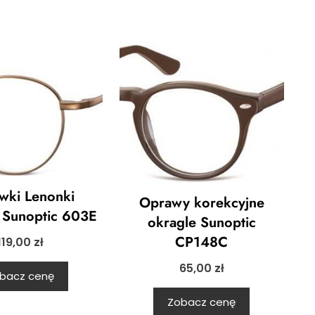
wki Lenonki
Oprawy korekcyjne
 Sunoptic 603E
okragle Sunoptic
CP148C
119,00
zł
65,00
zł
bacz cenę
Zobacz cenę