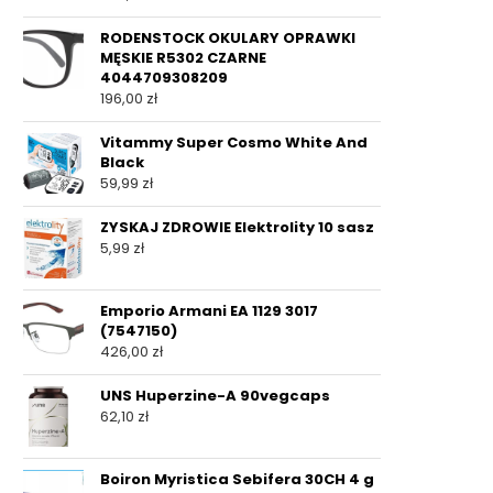
RODENSTOCK OKULARY OPRAWKI
MĘSKIE R5302 CZARNE
4044709308209
196,00
zł
Vitammy Super Cosmo White And
Black
59,99
zł
ZYSKAJ ZDROWIE Elektrolity 10 sasz
5,99
zł
Emporio Armani EA 1129 3017
(7547150)
426,00
zł
UNS Huperzine-A 90vegcaps
62,10
zł
Boiron Myristica Sebifera 30CH 4 g