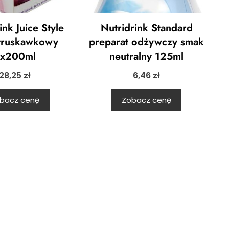
ink Juice Style
Nutridrink Standard
truskawkowy
preparat odżywczy smak
x200ml
neutralny 125ml
28,25
zł
6,46
zł
bacz cenę
Zobacz cenę