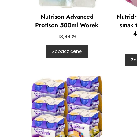
Nutrison Advanced
Nutridr
Protison 500ml Worek
smak 
4
13,99
zł
Zobacz cenę
Zo