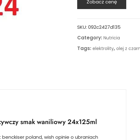
Zobacz cenę
SKU:
092c2427d135
Category:
Nutricia
Tags:
,
elektrolity
olej z czar
dżywczy smak waniliowy 24x125ml
 benckiser poland, wish opinie o ubraniach