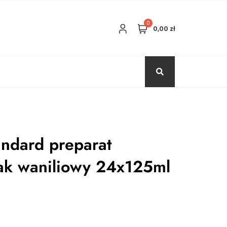
0
0,00 zł
andard preparat
ak waniliowy 24x125ml