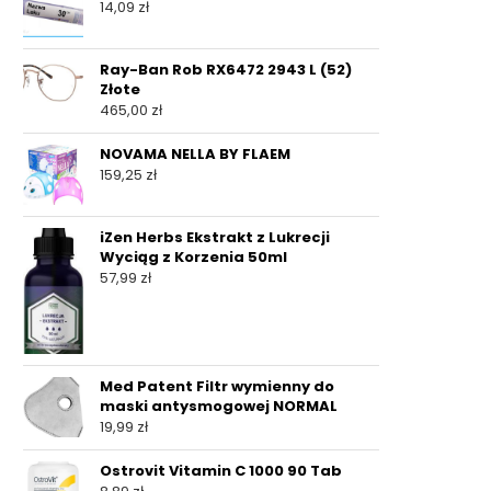
14,09
zł
Ray-Ban Rob RX6472 2943 L (52)
Złote
465,00
zł
NOVAMA NELLA BY FLAEM
159,25
zł
iZen Herbs Ekstrakt z Lukrecji
Wyciąg z Korzenia 50ml
57,99
zł
Med Patent Filtr wymienny do
maski antysmogowej NORMAL
19,99
zł
Ostrovit Vitamin C 1000 90 Tab