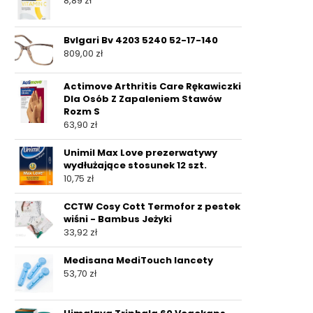
8,89
zł
Bvlgari Bv 4203 5240 52-17-140
809,00
zł
Actimove Arthritis Care Rękawiczki
Dla Osób Z Zapaleniem Stawów
Rozm S
63,90
zł
Unimil Max Love prezerwatywy
wydłużające stosunek 12 szt.
10,75
zł
CCTW Cosy Cott Termofor z pestek
wiśni - Bambus Jeżyki
33,92
zł
Medisana MediTouch lancety
53,70
zł