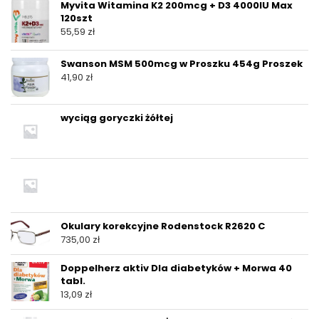
Myvita Witamina K2 200mcg + D3 4000IU Max
120szt
55,59
zł
Swanson MSM 500mcg w Proszku 454g Proszek
41,90
zł
wyciąg goryczki żółtej
Okulary korekcyjne Rodenstock R2620 C
735,00
zł
Doppelherz aktiv Dla diabetyków + Morwa 40
tabl.
13,09
zł