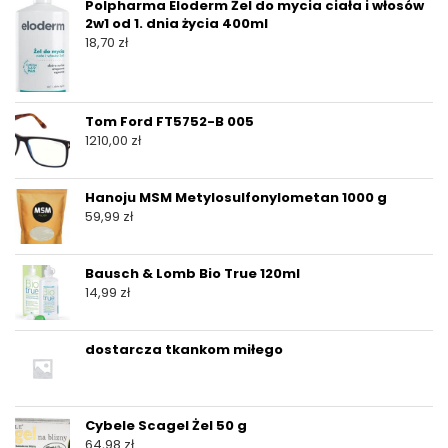
Polpharma Eloderm Żel do mycia ciała i włosów
2w1 od 1. dnia życia 400ml
18,70
zł
Tom Ford FT5752-B 005
1210,00
zł
Hanoju MSM Metylosulfonylometan 1000 g
59,99
zł
Bausch & Lomb Bio True 120ml
14,99
zł
dostarcza tkankom miłego
Cybele Scagel Żel 50 g
64,98
zł