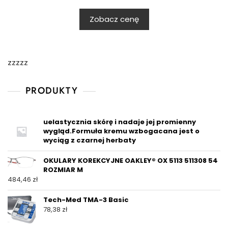
Zobacz cenę
zzzzz
PRODUKTY
uelastycznia skórę i nadaje jej promienny
wygląd.Formuła kremu wzbogacana jest o
wyciąg z czarnej herbaty
OKULARY KOREKCYJNE OAKLEY® OX 5113 511308 54
ROZMIAR M
484,46
zł
Tech-Med TMA-3 Basic
78,38
zł