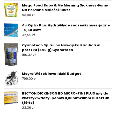
Mega Food Baby & Me Morning Sickness Gumy
Na Poranne Mdłości 30Szt.
93,00
zł
Air Optix Plus HydraGlyde soczewki miesięczne
-0,50 3szt
46,99
zł
Cyanotech Spirulina Hawajska Pacifica w
proszku (540 g) Cyanotech
150,32
zł
Meyra Wózek Inwalidzki Budget
799,00
zł
BECTON DICKINSON BD MICRO-FINE PLUS igły do
wstrzykiwaczy-penów 0,30mmx8mm 100 sztuk
(żółte)
23,36
zł