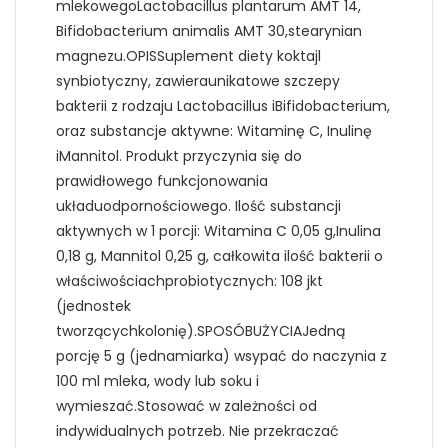
mlekowegoLactobacillus plantarum AMT 14,
Bifidobacterium animalis AMT 30,stearynian
magnezu.OPISSuplement diety koktajl
synbiotyczny, zawieraunikatowe szczepy
bakterii z rodzaju Lactobacillus iBifidobacterium,
oraz substancje aktywne: Witaminę C, Inulinę
iMannitol. Produkt przyczynia się do
prawidłowego funkcjonowania
układuodpornościowego. Ilość substancji
aktywnych w 1 porcji: Witamina C 0,05 g,Inulina
0,18 g, Mannitol 0,25 g, całkowita ilość bakterii o
właściwościachprobiotycznych: 108 jkt
(jednostek
tworzącychkolonię).SPOSÓBUŻYCIAJedną
porcję 5 g (jednamiarka) wsypać do naczynia z
100 ml mleka, wody lub soku i
wymieszać.Stosować w zależności od
indywidualnych potrzeb. Nie przekraczać